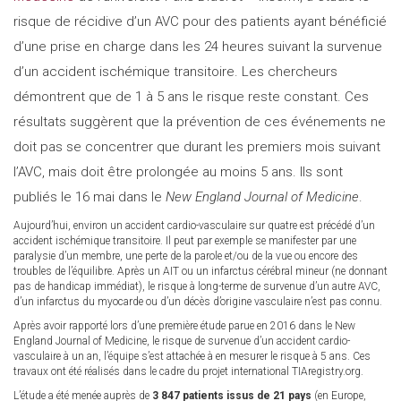
risque de récidive d’un AVC pour des patients ayant bénéficié
d’une prise en charge dans les 24 heures suivant la survenue
d’un accident ischémique transitoire. Les chercheurs
démontrent que de 1 à 5 ans le risque reste constant. Ces
résultats suggèrent que la prévention de ces événements ne
doit pas se concentrer que durant les premiers mois suivant
l’AVC, mais doit être prolongée au moins 5 ans. Ils sont
publiés le 16 mai dans le
New England Journal of Medicine
.
Aujourd’hui, environ un accident cardio-vasculaire sur quatre est précédé d’un
accident ischémique transitoire. Il peut par exemple se manifester par une
paralysie d’un membre, une perte de la parole et/ou de la vue ou encore des
troubles de l’équilibre. Après un AIT ou un infarctus cérébral mineur (ne donnant
pas de handicap immédiat), le risque à long-terme de survenue d’un autre AVC,
d’un infarctus du myocarde ou d’un décès d’origine vasculaire n’est pas connu.
Après avoir rapporté lors d’une première étude parue en 2016 dans le New
England Journal of Medicine, le risque de survenue d’un accident cardio-
vasculaire à un an, l’équipe s’est attachée à en mesurer le risque à 5 ans. Ces
travaux ont été réalisés dans le cadre du projet international TIAregistry.org.
L’étude a été menée auprès de
3 847 patients issus de 21 pays
(en Europe,