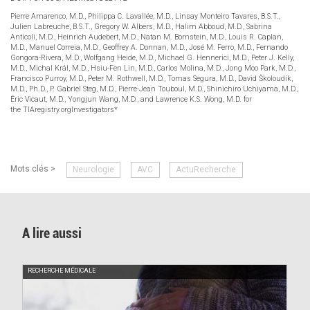
Pierre Amarenco, M.D., Philippa C. Lavallée, M.D., Linsay Monteiro Tavares, B.S.T.,
Julien Labreuche, B.S.T., Gregory W. Albers, M.D., Halim Abboud, M.D., Sabrina
Anticoli, M.D., Heinrich Audebert, M.D., Natan M. Bornstein, M.D., Louis R. Caplan,
M.D., Manuel Correia, M.D., Geoffrey A. Donnan, M.D., José M. Ferro, M.D., Fernando
Gongora-Rivera, M.D., Wolfgang Heide, M.D., Michael G. Hennerici, M.D., Peter J. Kelly,
M.D., Michal Král, M.D., Hsiu-Fen Lin, M.D., Carlos Molina, M.D., Jong Moo Park, M.D.,
Francisco Purroy, M.D., Peter M. Rothwell, M.D., Tomas Segura, M.D., David Školoudík,
M.D., Ph.D., P. Gabriel Steg, M.D., Pierre-Jean Touboul, M.D., Shinichiro Uchiyama, M.D.,
Éric Vicaut, M.D., Yongjun Wang, M.D., and Lawrence K.S. Wong, M.D. for
the TIAregistry.orgInvestigators*
Mots clés >
Neurologie
AVC
ActuRecherche
A lire aussi
RECHERCHE MÉDICALE