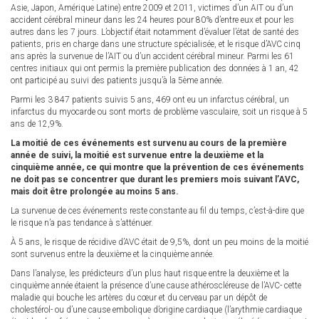
Asie, Japon, Amérique Latine) entre 2009 et 2011, victimes d’un AIT ou d’un
accident cérébral mineur dans les 24 heures pour 80% d’entre eux et pour les
autres dans les 7 jours. L’objectif était notamment d’évaluer l’état de santé des
patients, pris en charge dans une structure spécialisée, et le risque d’AVC cinq
ans après la survenue de l’AIT ou d’un accident cérébral mineur. Parmi les 61
centres initiaux qui ont permis la première publication des données à 1 an, 42
ont participé au suivi des patients jusqu’à la 5ème année.
Parmi les 3 847 patients suivis 5 ans, 469 ont eu un infarctus cérébral, un
infarctus du myocarde ou sont morts de problème vasculaire, soit un risque à 5
ans de 12,9%.
La moitié de ces événements est survenu au cours de la première
année de suivi, la moitié est survenue entre la deuxième et la
cinquième année, ce qui montre que la prévention de ces événements
ne doit pas se concentrer que durant les premiers mois suivant l’AVC,
mais doit être prolongée au moins 5 ans.
La survenue de ces événements reste constante au fil du temps, c’est-à-dire que
le risque n’a pas tendance à s’atténuer.
À 5 ans, le risque de récidive d’AVC était de 9,5%, dont un peu moins de la moitié
sont survenus entre la deuxième et la cinquième année.
Dans l’analyse, les prédicteurs d’un plus haut risque entre la deuxième et la
cinquième année étaient la présence d’une cause athéroscléreuse de l’AVC- cette
maladie qui bouche les artères du cœur et du cerveau par un dépôt de
cholestérol- ou d’une cause embolique d’origine cardiaque (l’arythmie cardiaque