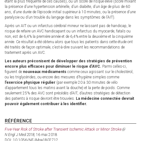
étant la plus fréquente de ces causes), ou un score de risque élevé (score mixant
la présence d’une hypertension artérielle, d’un diabète, d’un âge de plus de 60
ans, d’une durée de l’épisode initial supérieur à 10 minutes, ou la présence d’une
paralysie ou d’un trouble du langage dans les symptômes de l’AIT).
Après un AIT ou un infarctus cérébral mineur ne laissant pas de handicap, le
risque de refaire un AVC handicapant ou un infarctus du myocarde, fatals ou
non, est de 6,4% la première année et de 6,4% entre la deuxième et la cinquième
année. Ce résultat a été obtenu alors que tous les patients dans cette étude ont
été traités de façon optimale, c’est-à-dire suivant les recommandations de
traitement après un AVC.
Les auteurs préconisent de développer des stratégies de prévention
encore plus efficaces pour diminuer le risque d’AVC.
Parmi celles-ci,
figurent de
nouveaux médicaments
comme ceux agissant sur le cholestérol,
ou les triglycérides, ou encore des mesures d’hygiène simples comme
l’exercice physique régulier
(par exemple 20 à 30 minutes de vélo
d’appartement tous les matins avant la douche) et la perte de poids. Comme
seulement 25% des AVC sont précédés d’AIT, d’autres stratégies de détection
des patients à risque devront être trouvées.
La médecine connectée devrait
pouvoir également contribuer à les identifier.
RÉFÉRENCE
Five-Year Risk of Stroke after Transient Ischemic Attack or Minor Stroke
(link
N Engl J Med 2018,
16 mai 2018
is
DOI: 10.1056/NEJMoa1802712
external)