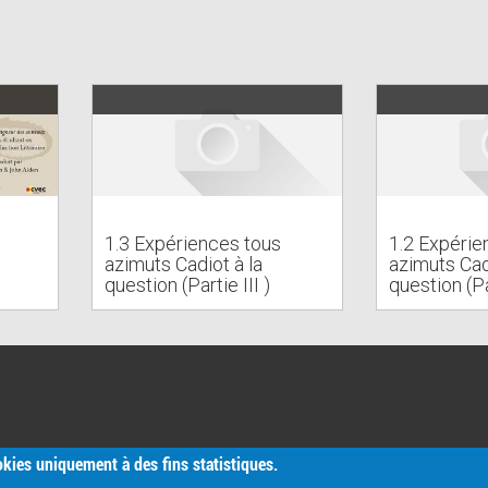
1.3 Expériences tous
1.2 Expérie
azimuts Cadiot à la
azimuts Cad
question (Partie III )
question (Pa
ookies uniquement à des fins statistiques.