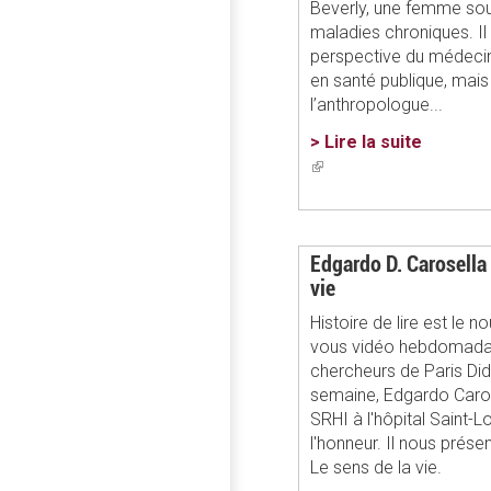
Beverly, une femme souf
maladies chroniques. Il
perspective du médeci
en santé publique, mais
l’anthropologue...
> Lire la suite
(link
is
external)
Edgardo D. Carosella 
vie
Histoire de lire est le 
vous vidéo hebdomadai
chercheurs de Paris Did
semaine, Edgardo Carose
SRHI à l'hôpital Saint-Lo
l'honneur. Il nous prése
Le sens de la vie.