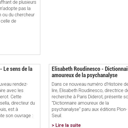
frant de plusieurs
 n’adopte pas la
n ou du chercheur
 celle de
- Le sens de la
Elisabeth Roudinesco - Dictionnai
amoureux de la psychanalyse
nouveau rendez-
Dans ce nouveau numéro d'Histoire d
re avec les
lire, Elisabeth Roudinesco, directrice d
erot. Cette
recherche à Paris Diderot, présente s
lla, directeur du
"Dictionnaire amoureux de la
uis, est à
psychanalyse" paru aux éditions Plon-
nte son ouvrage :
Seuil.
> Lire la suite