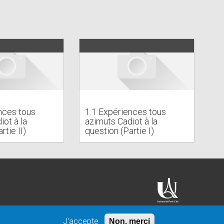
nces tous
1.1 Expériences tous
iot à la
azimuts Cadiot à la
rtie II)
question (Partie I)
J'accepte
Non, merci