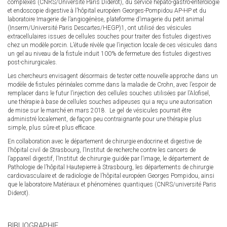
complexes (CNRS/Université Paris Diderot), du service hépato-gastro-entérologie
et endoscopie digestive à l’hôpital européen Georges-Pompidou AP-HP et du
laboratoire Imagerie de l’angiogénèse, plateforme d’imagerie du petit animal
(Inserm/Université Paris Descartes/HEGP)1, ont utilisé des vésicules
extracellulaires issues de cellules souches pour traiter des fistules digestives
chez un modèle porcin. L’étude révèle que l’injection locale de ces vésicules dans
un gel au niveau de la fistule induit 100% de fermeture des fistules digestives
post-chirurgicales.
Les chercheurs envisagent désormais de tester cette nouvelle approche dans un
modèle de fistules périnéales comme dans la maladie de Crohn, avec l’espoir de
remplacer dans le futur l’injection des cellules souches utilisées par l’Alofisel,
une thérapie à base de cellules souches adipeuses qui a reçu une autorisation
de mise sur le marché en mars 2018. Le gel de vésicules pourrait être
administré localement, de façon peu contraignante pour une thérapie plus
simple, plus sûre et plus efficace.
En collaboration avec le département de chirurgie endocrine et digestive de
l’hôpital civil de Strasbourg, l’Institut de recherche contre les cancers de
l’appareil digestif, l’Institut de chirurgie guidée par l’image, le département de
Pathologie de l’hôpital Hautepierre à Strasbourg, les départements de chirurgie
cardiovasculaire et de radiologie de l’hôpital européen Georges Pompidou, ainsi
que le laboratoire Matériaux et phénomènes quantiques (CNRS/université Paris
Diderot).
BIBLIOGRAPHIE