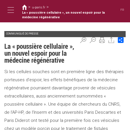
You
Skip
>
>
to
u-paris.fr
are
FR
main
La « poussière cellulaire », un nouvel espoir pour la
here
Toggle
content
médecine régénérative
COMMUNIQUÉ DE PRESSE
navigation
Sh
La « poussière cellulaire »,
un nouvel espoir pour la
médecine régénérative
Si les cellules souches sont en première ligne des thérapies
porteuses d’espoir, les effets bénéfiques de la médecine
régénérative pourraient davantage provenir de vésicules
extracellulaires, aussi anciennement surnommées «
poussière cellulaire ». Une équipe de chercheurs du CNRS,
de l’AP-HP, de l’Inserm et des universités Paris Descartes et
Paris Diderot ont testé pour la première fois ces vésicules
chez un modèle porcin pour le traitement de fistules