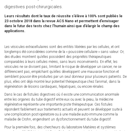
digestives post-chirurgicales.
Leurs résultats dont le taux de réussite s’élève à 100% sont publiés le
23 octobre 2018 dans la revue ACS Nano et permettent d’envisager
dans le futur des tests chez l’humain ainsi que d’élargir le champ des
applications.
Les vésicules extracellulaires sont des entités libérées par les cellules, et ont
longtemps été considérées comme de la « poussière cellulaire » sans valeur. Or,
des études montrent qu’elles possèdent des propriétés thérapeutiques
comparables à leurs cellules mères, sans leurs inconvénients. En effet, les
vésicules ne se divisent pas, limitant le risque de développer un cancer, ne se
différencient pas, empêchant qu’elles développent une mauvaise fonction et
semblent pouvoir être produites par un seul donneur pour plusieurs patients. De
plus, elles ont déjà montré leur potentiel thérapeutique chez l’animal, dans la
régénération de lésions cardiaques, hépatiques, ou encore rénales.
Dans le cas de fistules digestives où il existe une communication anormale
entre les organes du tube digestif entre eux ou avec la peau, la médecine
régénérative représente une importante piste thérapeutique. Ces fistules
répondent faiblement aux traitements actuels et peuvent se développer suite à
une complication post-opératoire ou à une maladie auto-immune comme la
maladie de Crohn, engendrant un dysfonctionnement du tube digestif.
Pour la première fois, des chercheurs du laboratoire Matières et systèmes