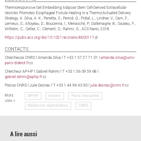
Thermoresponsive Gel Embedding Adipose Stem Cell-Derived Extracellular
Vesicles Promotes Esophageal Fistula Healing in a Thermo-Actuated Delivery
Strategy. A. Silva, A. K.; Perretta, S.; Perrod, G.; Pidial, L.; Lindner, V.; Carn, F.;
Lemieux, S.; Alloyeau, D.; Boucenna, I.; Menasché, P.; Dallemagne, B.; Gazeau, F.;
Wilhelm, C.; Cellier, C.; Clément, O.; Rahmi, G., ACS Nano, 2018.
https://pubs.acs.org/doi/10.1021/acsnano.8b00117
(link
is
external)
CONTACTS
Chercheuse CNRS l Amanda Silva l T +33 1 57 27 71 01 l
amanda.silva@univ-
paris-diderot.fr
(link
sends
Chercheur AP-HP l Gabriel Rahmi l T +33 1 56 09 59 68 l
e-
gabriel.rahmi@aphp.fr
(link
mail)
sends
Presse CNRS l Julie Desriac l T +33 1 44 96 43 90 l
julie.desriac@cnrs.fr
(link
e-
sends
mail)
Mots
AP-HP
Inserm
Paris Descartes
e-
clés >
mail)
Médecine régénérative
CNRS
A lire aussi