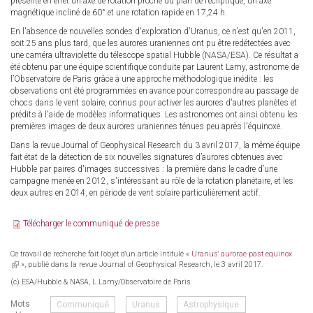
présente en effet un axe de rotation proche du plan de l’écliptique, un axe
magnétique incliné de 60° et une rotation rapide en 17,24 h.
En l'absence de nouvelles sondes d'exploration d'Uranus, ce n'est qu'en 2011,
soit 25 ans plus tard, que les aurores uraniennes ont pu être redétectées avec
une caméra ultraviolette du télescope spatial Hubble (NASA/ESA). Ce résultat a
été obtenu par une équipe scientifique conduite par Laurent Lamy, astronome de
l’Observatoire de Paris grâce à une approche méthodologique inédite : les
observations ont été programmées en avance pour correspondre au passage de
chocs dans le vent solaire, connus pour activer les aurores d'autres planètes et
prédits à l'aide de modèles informatiques. Les astronomes ont ainsi obtenu les
premières images de deux aurores uraniennes ténues peu après l'équinoxe.
Dans la revue Journal of Geophysical Research du 3 avril 2017, la même équipe
fait état de la détection de six nouvelles signatures d’aurores obtenues avec
Hubble par paires d'images successives : la première dans le cadre d’une
campagne menée en 2012, s'intéressant au rôle de la rotation planétaire, et les
deux autres en 2014, en période de vent solaire particulièrement actif.
Télécharger le communiqué de presse
Ce travail de recherche fait l'objet d'un article intitulé «
Uranus' aurorae past equinox
(link
», publié dans la revue Journal of Geophysical Research, le 3 avril 2017.
is
(c) ESA/Hubble & NASA, L.Lamy/Observatoire de Paris
external)
Mots
Communiqué
Uranus
Astrophysique