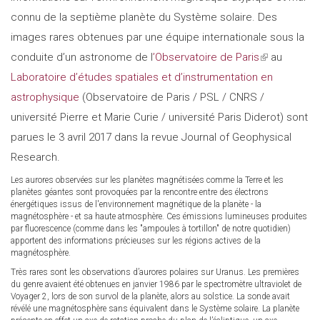
connu de la septième planète du Système solaire. Des
images rares obtenues par une équipe internationale sous la
conduite d’un astronome de l
’Observatoire de Paris
(link
au
Laboratoire d’études spatiales et d’instrumentation en
is
astrophysique
(Observatoire de Paris / PSL / CNRS /
external)
université Pierre et Marie Curie / université Paris Diderot) sont
parues le 3 avril 2017 dans la revue Journal of Geophysical
Research.
Les aurores observées sur les planètes magnétisées comme la Terre et les
planètes géantes sont provoquées par la rencontre entre des électrons
énergétiques issus de l'environnement magnétique de la planète - la
magnétosphère - et sa haute atmosphère. Ces émissions lumineuses produites
par fluorescence (comme dans les "ampoules à tortillon" de notre quotidien)
apportent des informations précieuses sur les régions actives de la
magnétosphère.
Très rares sont les observations d’aurores polaires sur Uranus. Les premières
du genre avaient été obtenues en janvier 1986 par le spectromètre ultraviolet de
Voyager 2, lors de son survol de la planète, alors au solstice. La sonde avait
révélé une magnétosphère sans équivalent dans le Système solaire. La planète