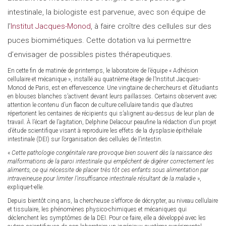
intestinale, la biologiste est parvenue, avec son équipe de
l’
Institut Jacques-Monod
, à faire croître des cellules sur des
puces biomimétiques. Cette dotation va lui permettre
d’envisager de possibles pistes thérapeutiques.
En cette fin de matinée de printemps, le laboratoire de l’équipe « Adhésion
cellulaire et mécanique », installé au quatrième étage de l’Institut Jacques-
Monod de Paris, est en effervescence. Une vingtaine de chercheurs et d’étudiants
en blouses blanches s’activent devant leurs paillasses. Certains observent avec
attention le contenu d’un flacon de culture cellulaire tandis que d’autres
répertorient les centaines de récipients qui s’alignent au-dessus de leur plan de
travail. À l’écart de l’agitation, Delphine Delacour peaufine la rédaction d’un projet
d’étude scientifique visant à reproduire les effets de la dysplasie épithéliale
intestinale (DEI) sur l’organisation des cellules de l’intestin.
«
Cette pathologie congénitale rare provoque bien souvent dès la naissance des
malformations de la paroi intestinale qui empêchent de digérer correctement les
aliments, ce qui nécessite de placer très tôt ces enfants sous alimentation par
intraveineuse pour limiter l’insuffisance intestinale résultant de la maladie
»,
explique-t-elle.
Depuis bientôt cinq ans, la chercheuse s’efforce de décrypter, au niveau cellulaire
et tissulaire, les phénomènes physico-chimiques et mécaniques qui
déclenchent les symptômes de la DEI. Pour ce faire, elle a développé avec les