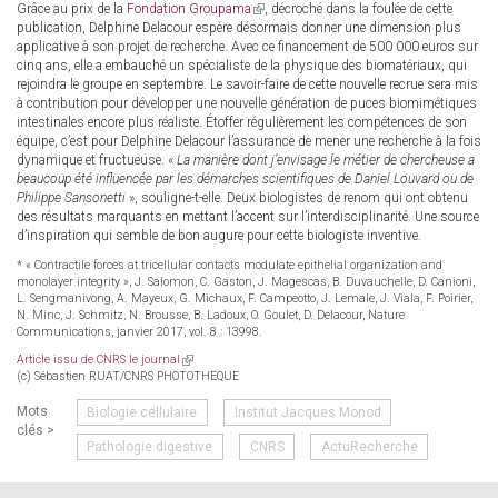
Grâce au prix de la
Fondation Groupama
(link
, décroché dans la foulée de cette
publication, Delphine Delacour espère désormais donner une dimension plus
is
applicative à son projet de recherche. Avec ce financement de 500 000 euros sur
external)
cinq ans, elle a embauché un spécialiste de la physique des biomatériaux, qui
rejoindra le groupe en septembre. Le savoir-faire de cette nouvelle recrue sera mis
à contribution pour développer une nouvelle génération de puces biomimétiques
intestinales encore plus réaliste. Étoffer régulièrement les compétences de son
équipe, c’est pour Delphine Delacour l’assurance de mener une recherche à la fois
dynamique et fructueuse. «
La manière dont j’envisage le métier de chercheuse a
beaucoup été influencée par les démarches scientifiques de Daniel Louvard ou de
Philippe Sansonetti
», souligne-t-elle. Deux biologistes de renom qui ont obtenu
des résultats marquants en mettant l’accent sur l’interdisciplinarité. Une source
d’inspiration qui semble de bon augure pour cette biologiste inventive.
* « Contractile forces at tricellular contacts modulate epithelial organization and
monolayer integrity », J. Salomon, C. Gaston, J. Magescas, B. Duvauchelle, D. Canioni,
L. Sengmanivong, A. Mayeux, G. Michaux, F. Campeotto, J. Lemale, J. Viala, F. Poirier,
N. Minc, J. Schmitz, N. Brousse, B. Ladoux, O. Goulet, D. Delacour, Nature
Communications, janvier 2017, vol. 8 : 13998.
Article issu de CNRS le journal
(link
(c) Sébastien RUAT/CNRS PHOTOTHEQUE
is
external)
Mots
Biologie cellulaire
Institut Jacques Monod
clés >
Pathologie digestive
CNRS
ActuRecherche