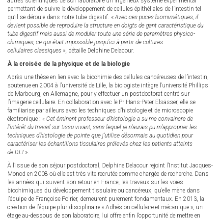
autres scientifiques de son laboratoire un ingénieux système expérimental
permettant de suivre le développement de cellules épithéliales de l’intestin tel
qu’il se déroule dans notre tube digestif. «
Avec ces puces biomimétiques, il
devient possible de reproduire la structure en doigts de gant caractéristique du
tube digestif mais aussi de moduler toute une série de paramètres physico-
chimiques, ce qui était impossible jusqu’ici à partir de cultures
cellulaires classiques
», détaille Delphine Delacour.
À la croisée de la physique et de la biologie
Après une thèse en lien avec la biochimie des cellules cancéreuses de l’intestin,
soutenue en 2004 à l’université de Lille, la biologiste intègre l’université Phillips
de Marbourg, en Allemagne, pour y effectuer un postdoctorat centré sur
l’imagerie cellulaire. En collaboration avec le Pr Hans-Peter Elsässer, elle se
familiarise par ailleurs avec les techniques d’histologie et de microscopie
électronique : «
Cet éminent professeur d’histologie a su me convaincre de
l’intérêt du travail sur tissu vivant, sans lequel je n’aurais pu m’approprier les
techniques d’histologie de pointe que j’utilise désormais au quotidien pour
caractériser les échantillons tissulaires prélevés chez les patients atteints
de DEI
».
À l’issue de son séjour postdoctoral, Delphine Delacour rejoint l’Institut Jacques-
Monod en 2008 où elle est très vite recrutée comme chargée de recherche. Dans
les années qui suivent son retour en France, les travaux sur les voies
biochimiques du développement tissulaire ou cancéreux, qu’elle mène dans
l’équipe de Françoise Poirier, demeurent purement fondamentaux. En 2013, la
création de l’équipe pluridisciplinaire « Adhésion cellulaire et mécanique », un
étage au-dessous de son laboratoire, lui offre enfin l’opportunité de mettre en