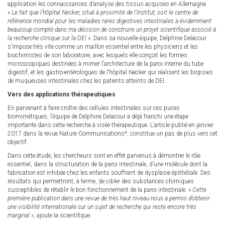
application les connaissances d’analyse des tissus acquises en Allemagne.
« L
e fait que l’hôpital Necker, situé à proximité de l’Institut, soit le centre de
référence mondial pour les maladies rares digestives intestinales a évidemment
beaucoup compté dans ma décision de construire un projet scientifique associé à
la recherche clinique sur la DEI
». Dans sa nouvelle équipe, Delphine Delacour
s’impose très vite comme un maillon essentiel entre les physiciens et les
biochimistes de son laboratoire, avec lesquels elle conçoit les formes
microscopiques destinées à mimer l’architecture de la paroi interne du tube
digestif, et les gastro-entérologues de l’hôpital Necker qui réalisent les biopsies
de muqueuses intestinales chez les patients atteints de DEI.
Vers des applications thérapeutiques
En parvenant à faire croître des cellules intestinales sur ces puces
biomimétiques, l’équipe de Delphine Delacour a déjà franchi une étape
importante dans cette recherche à visée thérapeutique. L’article publié en janvier
2017 dans la revue Nature Communications*, constitue un pas de plus vers cet
objectif.
Dans cette étude, les chercheurs sont en effet parvenus à démontrer le rôle
essentiel, dans la structuration de la paroi intestinale, d’une molécule dont la
fabrication est inhibée chez les enfants souffrant de dysplasie épithéliale. Des
résultats qui permettront, à terme, de cibler des substances chimiques
susceptibles de rétablir le bon fonctionnement de la paroi intestinale. «
Cette
première publication dans une revue de très haut niveau nous a permis d’obtenir
une visibilité internationale sur un sujet de recherche qui reste encore très
marginal
», ajoute la scientifique.