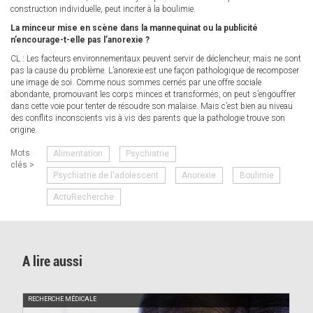
construction individuelle, peut inciter à la boulimie.
La minceur mise en scène dans la mannequinat ou la publicité
n’encourage-t-elle pas l’anorexie ?
CL : Les facteurs environnementaux peuvent servir de déclencheur, mais ne sont
pas la cause du problème. L’anorexie est une façon pathologique de recomposer
une image de soi. Comme nous sommes cernés par une offre sociale
abondante, promouvant les corps minces et transformés, on peut s’engouffrer
dans cette voie pour tenter de résoudre son malaise. Mais c’est bien au niveau
des conflits inconscients vis à vis des parents que la pathologie trouve son
origine.
Mots
Alimentation
Psychiatrie
clés >
Psychiatrie de l'adolescent
Anorexie
Boulimie
ActuRecherche
A lire aussi
RECHERCHE MÉDICALE