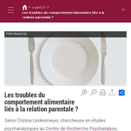
You
Skip
>
>
to
u-paris.fr
are
FR
main
Les troubles du comportement alimentaire liés à la
here
Toggle
content
relation parentale ?
PSYCHANALYSE
navigation
Sh
Les troubles du
comportement alimentaire
liés à la relation parentale ?
Selon Cristina Lindenmeyer, chercheuse en études
psychanalytiques au
Centre de Recherche Psychanalyse,