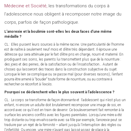
Médecine et Société,
les transformations du corps à
l’adolescence nous obligent à recomposer notre image du
corps, parfois de façon pathologique.
L’anorexie et la boulimie sont-elles les deux faces d’une même
médaille ?
CL : Elles puisent leurs sources à la même racine. Une particularité de l’homme
est de naître à seulement neuf mois et d’être très dépendant. Il éprouve une
détresse qui sera atténuée par le fait d’être pris en charge, nourri et materné. En
prodiguant ces soins, les parents lui transmettent plus que de la nourriture :
des joies et des peines, de la satisfaction ou de l’insatisfaction… Autant de
choses qui laisseront des traces dans la construction subjective du sujet.
Lorsque le lien se complique ou se passe mal (pour diverses raisons), l’enfant
pourra être amené à “bouder” toute forme de nourriture, ou au contraire à
rechercher ce réconfort à l’excès.
Pourquoi se déclenchent-elles le plus souvent à l’adolescence ?
CL : Le corps se transforme de façon étonnante et l’adolescent qui n’est plus un
enfant, ni encore un adulte doit brutalement recomposer une image de soi, en
accord avec ce qu’il est en train de devenir. Ce bouleversement fait remonter à la
surface les anciens conflits avec les figures parentales. Lorsqu’une mère a été
trop distante ou trop envahissante avec sa fille par exemple, l’anorexie peut se
traduire par un rejet de la féminité – allant jusqu’à l’interruption des règles ou
l’infertilité. Ou encore, une mère n’ayant pas laissé assez de place à la