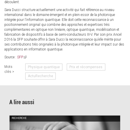
découlent.
Sara Ducci structure actuellement une activité qui fait référence au niveau
international dans le domaine émergent et en plein essor de la photonique
intégrée pour l’information quantique. Elle doit cette reconnaissance à un
positionnement original qui combine des approches et expertises très
complémentaires en optique non linéaire, optique quantique, modélisation et
fabrication de dispositifs à base de semi-conducteurs III-V. Par son prix Ancel
2016 la SFP souhaite offrir à Sara Ducci la reconnaissance qu’elle mérite pour
ses contributions très originales à la photonique intégrée et leur impact sur des
applications en information quantique.
Source :
SFP
(link
is
Mots
Physique quantique
Prix et récompenses
external)
clés >
ActuRecherche
A lire aussi
RECHERCHE