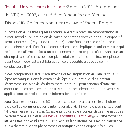
l’
Institut Universitaire de France
(link
depuis 2012. A la création
de MPQ en 2002, elle a été co-fondatrice de l’équipe
is
‘Dispositifs Optiques Non linéaires’ avec Vincent Berger.
external)
A l’occasion d’une thèse qu’elle encadre, elle fait la première démonstration au
niveau mondial de l’émission de paires de photons corrélés dans un dispositif
semi-conducteur (Phys. Rev. Lett. 2006). Cette étape marque le début de la
reconnaissance de Sara Ducci dans le domaine de l’optique quantique, place qui
ne fait que s’affirmer grâce à un positionnement très original s’appuyant sur un
champ de compétences très complémentaire en optique non linéaire, optique
quantique, modélisation et fabrication de dispositifs à base de semi-
conducteurs III-V.
A ces compétences, il faut également ajouter l’implication de Sara Ducci sur
l’opto-mécanique. Dans le domaine de l’optique quantique, elle a obtenu
récemment une série de résultats marquants, qui pour certains d’entre eux
constituent des premières mondiales et sont des jalons importants vers des
applications technologiques en information quantique.
Sara Ducci est co-auteur de 60 articles dans des revues à comité de lecture de
plus de 100 communications internationales, de 43 conférences invitées dont
14 présentées en son nom. Consciente du caractère porteur de ces thématiques
de recherche, elle a créé le
Master « Dispositifs Quantiques
(link
». Cette formation
attire de très bon étudiants qui irriguent les laboratoires de la région parisienne
is
sur la thématique des phénomènes quantiques et des dispositifs qui en
external)