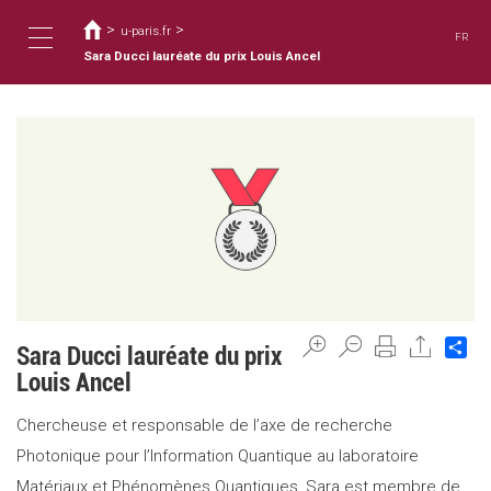
You
Skip
to
>
>
are
u-paris.fr
FR
main
here
Sara Ducci lauréate du prix Louis Ancel
Toggle
content
navigation
Sh
Sara Ducci lauréate du prix
Louis Ancel
Chercheuse et responsable de l’axe de recherche
Photonique pour l’Information Quantique au laboratoire
Matériaux et Phénomènes Quantiques, Sara est membre de