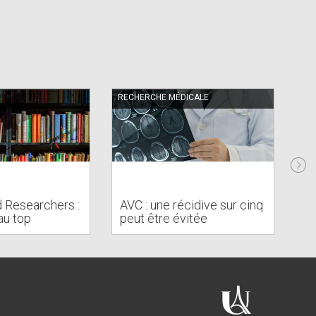
RECHERCHE MÉDICALE
RE
To
d Researchers :
AVC : une récidive sur cinq
es
au top
peut être évitée
c