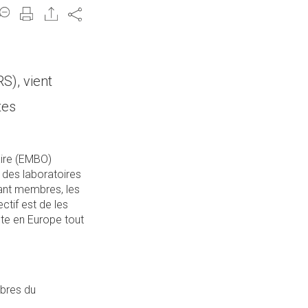
Share
S), vient
tes
aire (EMBO)
s des laboratoires
ant membres, les
ctif est de les
nte en Europe tout
mbres du