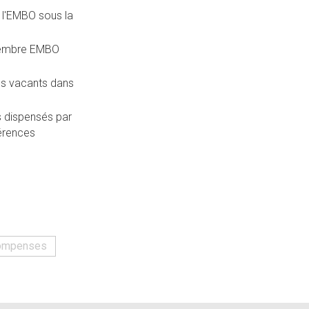
 l'EMBO sous la
 membre EMBO
tes vacants dans
s dispensés par
érences
compenses