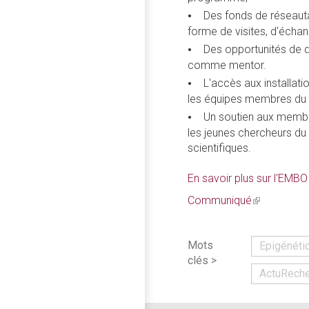
Des fonds de réseauta
forme de visites, d'écha
Des opportunités de d
comme mentor.
L'accès aux installati
les équipes membres d
Un soutien aux membre
les jeunes chercheurs d
scientifiques.
En savoir plus sur l'EMBO
Communiqué
(link
is
external)
Mots
Epigénétiq
clés >
ActuRech