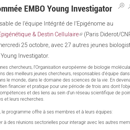
ommée EMBO Young Investigator
sable de l’équipe Intégrité de l’Epigénome au
Epigénétique & Destin Cellulaire
(link
(Paris Diderot/CNR
rcredi 25 octobre, avec 27 autres jeunes biologis
is
Young Investigator.
external)
es chercheurs, l’Organisation européenne de biologie molécul
tains des meilleurs jeunes chercheurs, responsables d’équipe dan
ans le monde, dans le domaine des sciences de la vie. En deven
ien financier et pratique pour une période de trois ans dont l’obje
ompétences et des liens au sein d’un réseau scientifique de poi
es et leurs recherches.
e, le programme offre à ses membres et à leurs équipes:
ter à des réunions sectorielles pour interagir avec les autres me