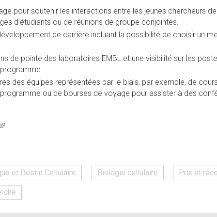
ge pour soutenir les interactions entre les jeunes chercheurs de
nges d’étudiants ou de réunions de groupe conjointes.
éveloppement de carrière incluant la possibilité de choisir un
ons de pointe des laboratoires EMBL et une visibilité sur les pos
u programme
s des équipes représentées par le biais, par exemple, de cour
u programme ou de bourses de voyage pour assister à des conf
(link
is
external)
ue et Destin Cellulaire
Biologie cellulaire
Prix et ré
erche