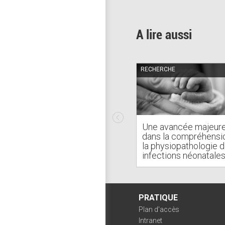
A lire aussi
RECHERCHE
Une avancée majeur
dans la compréhensi
la physiopathologie 
infections néonatale
PRATIQUE
Plan d'accès
Intranet