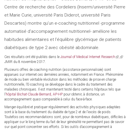
Centre de recherche des Cordeliers (Inserm/université Pierre
et Marie Curie, université Paris Diderot, université Paris
Descartes) montre qu’un e-coaching nutritionnel -programme
automatisé d’accompagnement nutritionnel- améliore les
habitudes alimentaires et l’équilibre glycémique de patients
diabétiques de type 2 avec obésité abdominale.
Ces résultats ont été publiés dans le
Journal of Medical Internet Research
(link
,
(link
JMIR du 8 novembre 2017.
is
is
external)
externa
Plusieurs offres de coaching nutrition (assistance personnalisée) sont
apparues sur internet ces dernières années, notamment en France. Phénomène
de mode ou bien véritable révolution dans les méthodes de prise en charge
nutritionnelle, l’E-coaching se développe dans le cadre du traitement des
maladies chroniques. Il est maintenant testé dans certains hôpitaux tels que
l’
hôpital Bichat-Claude Bernard, AP-HP
pour obtenir, à distance, un
accompagnement quasi comparable à celui du face-à-face.
Manger équilibré et pratiquer régulièrement des activités physiques adaptées
sont à la base du traitement du diabète de type 2 et de l'excès de poids.
Toutefois ces recommandations sont, pour de nombreux diabétiques, difficiles à
appliquer sur le long terme du fait de leur généralité ne permettant pas de savoir
sur quel point concentrer ses efforts. Si les outils d’accompagnement à