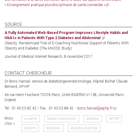
« Enseignement pratique pluridisciplinaire de santé connectée »
(link
.
is
external)
SOURCE
A Fully Automated Web-Based Program Improves Lifestyle Habits and
HbA1c in Patients With Type 2 Diabetes and Abdominal
(link
Obesity: Randomized Trial of E-Coaching Nutritional Support of Patients With
is
Obesity and Diabetes (The ANODE Study)
external)
Journal of Medical Internet Research, 8 novembre 2017
CONTACT CHERCHEUR
Dr Boris Hansel, service de diabétologie-endocrinologie, hôpital Bichat Claude-
Bernard, AP-HP
46 rue Henri Huchard 75018 Paris, Unité INSERM U1138, Université Paris-
Diderot
Tél : 01 40 25 82 42 / Fax : 01 40 25 88 42 -
boris.hansel@aphp.fr
(link
sends
Mots
e-santé
Santé connectée
diabète
AP-HP
e-
clés >
mail)
Inserm
Nutrition
ActuRecherche