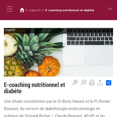
You
Skip
to
are
FR
>
>
u-paris.fr
E-coaching nutritionnel et diabète
main
here
Toggle
content
E-SANTÉ
navigation
Sh
E-coaching nutritionnel et
diabète
Une étude coordonnée par le Dr Boris Hansel et le Pr Ronan
Roussel, du service de diabétologie-endocrinologie et
nutrition de l’hôpital Bichat – Claude-Bernard, AP-HP et du