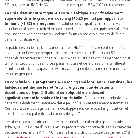
57 ans, avec un IMC de 33 et un score diététique de 53,4/100 en moyenne.
Les résultats montrent que le score diététique a significativement
augmenté dans le groupe e-coaching (+5,25 points) par rapport aux
témoins (-1,83) en moyenne
. L’évolution des apports alimentaires y était
plus favorable avec la réduction des apports lipidiques, en graisses saturées, en
sodium et en « calories vides » (calories fournies par des aliments de faible
densité nutritionnelle).
Le poids des patients, leur tour de taille et l’HbA1c ont également diminué plus
favorablement avec ce programme. Une perte de poids d’au moins 5% est
observée respectivement chez 26% et 4% des sujets des groupes e-coaching et
témoins. L’évolution des lipides plasmatiques et de la pression artérielle est
similaire entre les groupes et le VO2max a augmenté de la même manière dans
les deux groupes.
En conclusion, le programme e-coaching améliore, en 16 semaines, les
habitudes nutritionnelles et l’équilibre glycémique de patients
diabétiques de type 2. Il atteint son objectif en réduisant
significativement le poids et le tour de taille.
Ce programme, adapté aux
patients, a également l’avantage d’être peu coûteux car totalement automatisé.
Ces résultats encouragent ainsi le développement de l’e-coaching nutritionnel
pour le suivi des patients diabétiques de type 2.
L’équipe lancera au printemps prochain une étude nationale à plus grande
échelle, sur une durée d’un an avec un programme optimisé de santé connectée.
L’équipe de recherche AP-HP/Université Paris-Diderot propose dès janvier 2018
une
formation à la santé connectée dans le cadre du diplôme universitaire