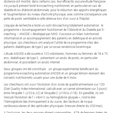
distance ont montré, dans certains cas, leur efficacité, aucune étude française
n’a jusqu’à présent testé le e-coaching nutritionnel, en particulier en cas de
diabète et/ou d’obésité abdominale, pour la réduction des apports énergétiques
et l’augmentation du niveau d’activité physique, avec comme conséquence une
perte de poids semblable à celle obtenue lors d’un suivi à l’hôpital.
L’équipe de recherche a testé un outil d’e-coaching totalement automatisé : le
programme « Accompagnement Nutritionnel de l’Obésité et du Diabète par E-
coaching – ANODE » développé par MXS. Il associe un bilan nutritionnel
informatisé et un accompagnement des patients en diététique et en activité
physique. Les chercheurs ont analysé l’utilité de ce programme chez des
patients diabétiques de type 2 par un essai randomisé bicentrique.
L’étude ANODE a été ouverte à 120 volontaires, hommes ou femmes de 18 à 75
ans, diabétiques de type 2, présentant un excès de poids, en particulier
abdominal, et possédant un accès internet.
Deux groupes ont été constitués : un groupe expérimental bénéficiant du
programme e-coaching automatisé ANODE et un groupe témoin recevant des
conseils nutritionnels usuels pour une durée de 4 mois.
Les chercheurs ont suivi l'évolution d’un score de qualité alimentaire sur 100
(Diet Quality Index-International, calculé avec un carnet alimentaire sur 3 jours)
entre l’enquête 1 (J-20 à J-2) et l’enquête 2 (J100 à J118). En parallèle, ils ont
mesuré l’évolution de l’ « HbA1c ou hémoglobine glyquée », c’est-à-dire
l'hémoglobine liée chimiquement à du sucre, des facteurs de risque
cardiovasculaires et des aptitudes physiques (mesure directe du VO2max).
A l’inclusion, les deux groupes étaient comparables : 67% de femmes âgées de