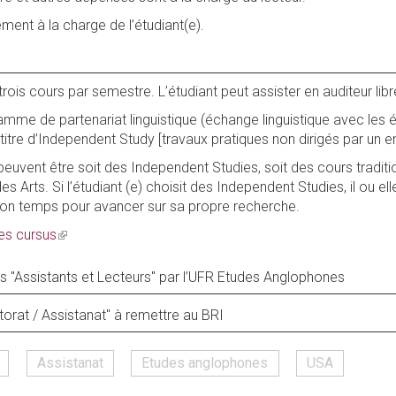
ment à la charge de l’étudiant(e).
 trois cours par semestre. L’étudiant peut assister en auditeur libr
amme de partenariat linguistique (échange linguistique avec les 
à titre d’Independent Study [travaux pratiques non dirigés par un e
euvent être soit des Independent Studies, soit des cours tradit
es Arts. Si l’étudiant (e) choisit des Independent Studies, il ou e
t son temps pour avancer sur sa propre recherche.
es cursus
(link
is
external)
s "Assistants et Lecteurs" par l’UFR Etudes Anglophones
torat / Assistanat" à remettre au BRI
Assistanat
Etudes anglophones
USA