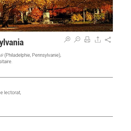
Share
ylvania
(link
(Philadelphie, Pennsylvanie),
itaire.
is
external)
e lectorat,