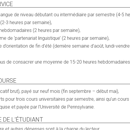
RVICE
langue de niveau débutant ou intermédiaire par semestre (4-5 h
 (2-3 heures par semaine),
s hebdomadaires (2 heures par semaine),
e de ‘partenariat linguistique’ (2 heures par semaine),
e d’orientation de fin d’été (dernière semaine d’août, lundi-vendre
enus de consacrer une moyenne de 15-20 heures hebdomadaires à
OURSE
atif brut), payé sur neuf mois (fin septembre – début mai),
erts pour trois cours universitaires par semestre, ainsi qu’un cours e
uise et payée par l’Université de Pennsylvanie.
E DE L’ÉTUDIANT
ture et autres dépenses sont à la charge du lecteur.