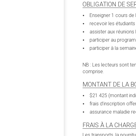
OBLIGATION DE SE
Enseigner 1 cours de 
recevoir les étudiants
assister aux réunion
participer au programm
participer à la semain
NB : Les lecteurs sont t
comprise.
MONTANT DE LA B
$21 425 (montant indic
frais d’inscription off
assurance maladie req
FRAIS À LA CHARG
Les transports, la nourri