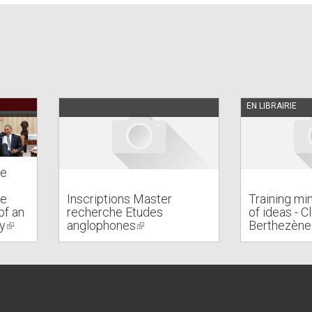
EN LIBRAIRIE
De
he
Inscriptions Master
Training mi
of an
recherche Etudes
of ideas - C
y
(link
anglophones
(link
Berthezène
is
is
external)
external)