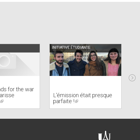
INITIATIVE ÉTUDIANTE
PO
nds for the war
larisse
L'émission était presque
No
(link
parfaite !
(link
É
is
is
external)
external)