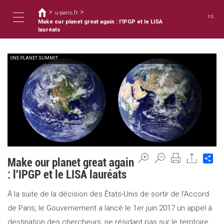
You
Skip
>
>
to
u-paris.fr
are
FR
main
Make our planet great again : l'IPGP et le LISA
here
Toggle
content
lauréats
ONE PLANET SUMMIT
navigation
Sh
Make our planet great again
: l'IPGP et le LISA lauréats
À la suite de la décision des États-Unis de sortir de l'Accord
de Paris, le Gouvernement a lancé le 1er juin 2017 un appel à
destination des chercheurs, ne résidant pas sur le territoire