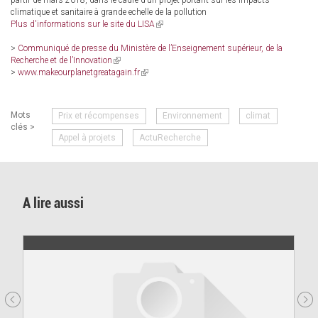
partir de mars 2018, dans le cadre d’un projet portant sur les impacts
climatique et sanitaire à grande echelle de la pollution
Plus d'informations sur le site du LISA
(link
is
>
Communiqué de presse du Ministère de lʼEnseignement supérieur, de la
external)
Recherche et de lʼInnovation
(link
>
www.makeourplanetgreatagain.fr
is
(link
external)
is
external)
Mots
Prix et récompenses
Environnement
climat
clés >
Appel à projets
ActuRecherche
A lire aussi