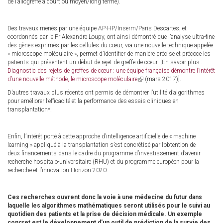
de l’allogreffe à court ou moyen/long terme).
Des travaux menés par une équipe AP-HP/Inserm/Paris Descartes, et
coordonnés par le Pr Alexandre Loupy, ont ainsi démontré que l’analyse ultra-fine
des gènes exprimés par les cellules du cœur, via une nouvelle technique appelée
« microscope moléculaire », permet d’identifier de manière précise et précoce les
patients qui présentent un début de rejet de greffe de cœur. [En savoir plus :
Diagnostic des rejets de greffes de cœur : une équipe française démontre l’intérêt
d’une nouvelle méthode, le microscope moléculaire
(link
(mars 2017)].
is
D’autres travaux plus récents ont permis de démontrer l’utilité d’algorithmes
external)
pour améliorer l’efficacité et la performance des essais cliniques en
transplantation*.
Enfin, l’intérêt porté à cette approche d’intelligence artificielle de « machine
learning » appliqué à la transplantation s’est concrétisé par l’obtention de
deux financements dans le cadre du programme d’investissement d’avenir
recherche hospitalo-universitaire (RHU) et du programme européen pour la
recherche et l’innovation Horizon 2020.
Ces recherches ouvrent donc la voie à une médecine du futur dans
laquelle les algorithmes mathématiques seront utilisés pour le suivi au
quotidien des patients et la prise de décision médicale. Un exemple
concret est le développement d'un outil de prédiction de la survie des