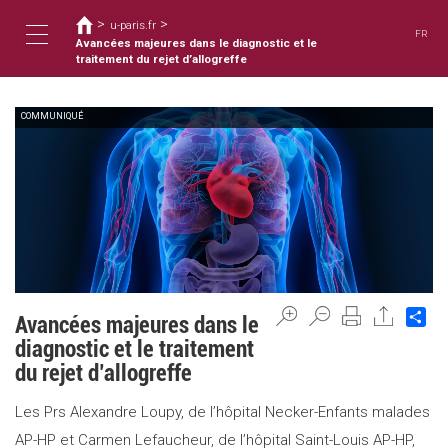
Usted
Pasar
>
>
al
u-paris.fr
está
FR
contenido
Avancées majeures dans le diagnostic et le
aquí
Toggle
principal
traitement du rejet d’allogreffe
COMMUNIQUÉ
navigation
Sh
Avancées majeures dans le
diagnostic et le traitement
du rejet d’allogreffe
Les Prs Alexandre Loupy, de l’hôpital Necker-Enfants malades
AP-HP et Carmen Lefaucheur, de l’hôpital Saint-Louis AP-HP,