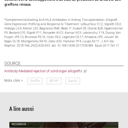
greffons rénaux.
*Complement-Activating Anti-HLA Antibodies in Kidney Transplantation: Allograft
Gene Expression Profiling and Response to Treatment. Lefaucheur C1,2, Viglietti D3,2,
Hidalgo LG4, Ratner LE5, Bagnasco SM6, Batal I7, Aubert O3, Orandi BJ8, Oppenheimer
F9, Bestard O10, Rigotti P11, Reisaeter AV12, Kamar N13, Lebranchu Y14, Duong Van
Huyen JP3,15, Bruneval P3,16, Glotz D3,2, Legendre C3,17, Empana JP3, Jouven X3,
Segev DL18, Montgomery RA19, Zeevi A20, Halloran PF4, Loupy A3,17. J Am Soc
Nephrol. 2018 Feb; 29(2):620-635. doi: 10.1681/ASN.2017050589. Epub 2017 Oct 17.
SOURCE
Antibody-Mediated rejection of solid-organ allografts
(link
is
Mots clés >
Greffe
AP-HP
Santé
external)
A lire aussi
RECHERCHE