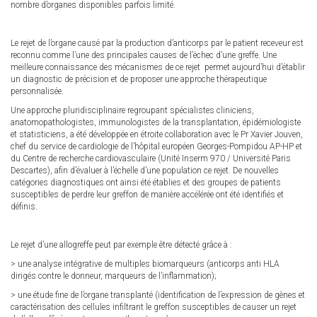
nombre d’organes disponibles parfois limité.
Le rejet de l’organe causé par la production d’anticorps par le patient receveur est
reconnu comme l’une des principales causes de l’échec d’une greffe. Une
meilleure connaissance des mécanismes de ce rejet permet aujourd’hui d’établir
un diagnostic de précision et de proposer une approche thérapeutique
personnalisée.
Une approche pluridisciplinaire regroupant spécialistes cliniciens,
anatomopathologistes, immunologistes de la transplantation, épidémiologiste
et statisticiens, a été développée en étroite collaboration avec le Pr Xavier Jouven,
chef du service de cardiologie de l’hôpital européen Georges-Pompidou AP-HP et
du Centre de recherche cardiovasculaire (Unité Inserm 970 / Université Paris
Descartes), afin d’évaluer à l’échelle d’une population ce rejet. De nouvelles
catégories diagnostiques ont ainsi été établies et des groupes de patients
susceptibles de perdre leur greffon de manière accélérée ont été identifiés et
définis.
Le rejet d’une allogreffe peut par exemple être détecté grâce à :
> une analyse intégrative de multiples biomarqueurs (anticorps anti HLA
dirigés contre le donneur, marqueurs de l’inflammation);
> une étude fine de l’organe transplanté (identification de l’expression de gènes et
caractérisation des cellules infiltrant le greffon susceptibles de causer un rejet