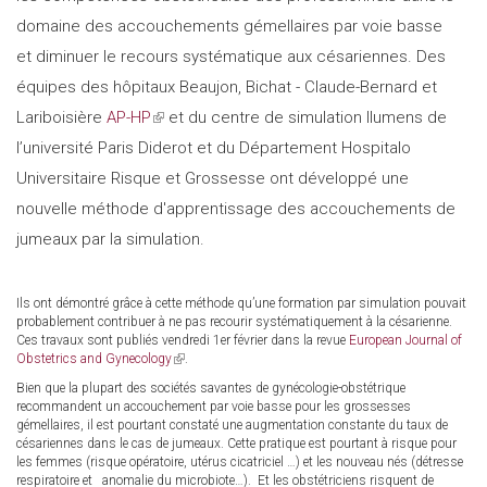
domaine des accouchements gémellaires par voie basse
et diminuer le recours systématique aux césariennes. Des
équipes des hôpitaux Beaujon, Bichat - Claude-Bernard et
Lariboisière
AP-HP
(link
et du centre de simulation Ilumens de
l’université Paris Diderot et du Département Hospitalo
is
Universitaire Risque et Grossesse ont développé une
external)
nouvelle méthode d'apprentissage des accouchements de
jumeaux par la simulation.
Ils ont démontré grâce à cette méthode qu’une formation par simulation pouvait
probablement contribuer à ne pas recourir systématiquement à la césarienne.
Ces travaux sont publiés vendredi 1er février dans la revue
European Journal of
Obstetrics and Gynecology
(link
.
is
Bien que la plupart des sociétés savantes de gynécologie-obstétrique
external)
recommandent un accouchement par voie basse pour les grossesses
gémellaires, il est pourtant constaté une augmentation constante du taux de
césariennes dans le cas de jumeaux. Cette pratique est pourtant à risque pour
les femmes (risque opératoire, utérus cicatriciel …) et les nouveau nés (détresse
respiratoire et anomalie du microbiote…). Et les obstétriciens risquent de