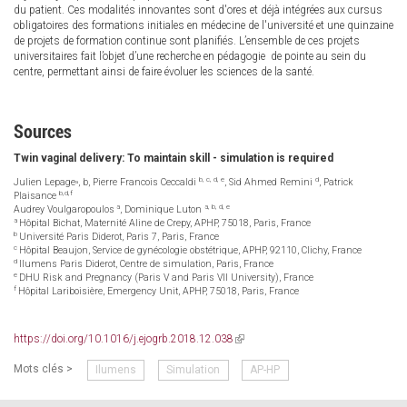
du patient. Ces modalités innovantes sont d'ores et déjà intégrées aux cursus
obligatoires des formations initiales en médecine de l'université et une quinzaine
de projets de formation continue sont planifiés. L’ensemble de ces projets
universitaires fait l’objet d’une recherche en pédagogie de pointe au sein du
centre, permettant ainsi de faire évoluer les sciences de la santé.
Sources
Twin vaginal delivery: To maintain skill - simulation is required
b, c, d, e
d
Julien Lepage
, b, Pierre Francois Ceccaldi
, Sid Ahmed Remini
, Patrick
a
b,d,f
Plaisance
a
a, b, d, e
Audrey Voulgaropoulos
, Dominique Luton
a
Hôpital Bichat, Maternité Aline de Crepy, APHP, 75018, Paris, France
b
Université Paris Diderot, Paris 7, Paris, France
c
Hôpital Beaujon, Service de gynécologie obstétrique, APHP, 92110, Clichy, France
d
Ilumens Paris Diderot, Centre de simulation, Paris, France
e
DHU Risk and Pregnancy (Paris V and Paris VII University), France
f
Hôpital Lariboisière, Emergency Unit, APHP, 75018, Paris, France
https://doi.org/10.1016/j.ejogrb.2018.12.038
(link
is
Mots clés >
Ilumens
Simulation
AP-HP
external)