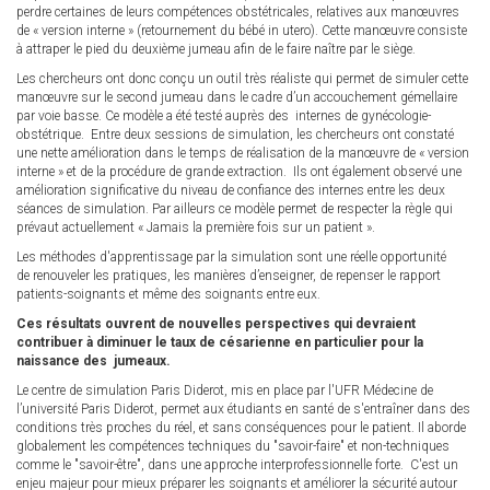
perdre certaines de leurs compétences obstétricales, relatives aux manœuvres
de « version interne » (retournement du bébé in utero). Cette manœuvre consiste
à attraper le pied du deuxième jumeau afin de le faire naître par le siège.
Les chercheurs ont donc conçu un outil très réaliste qui permet de simuler cette
manœuvre sur le second jumeau dans le cadre d’un accouchement gémellaire
par voie basse. Ce modèle a été testé auprès des internes de gynécologie-
obstétrique. Entre deux sessions de simulation, les chercheurs ont constaté
une nette amélioration dans le temps de réalisation de la manœuvre de « version
interne » et de la procédure de grande extraction. Ils ont également observé une
amélioration significative du niveau de confiance des internes entre les deux
séances de simulation. Par ailleurs ce modèle permet de respecter la règle qui
prévaut actuellement « Jamais la première fois sur un patient ».
Les méthodes d'apprentissage par la simulation sont une réelle opportunité
de renouveler les pratiques, les manières d’enseigner, de repenser le rapport
patients-soignants et même des soignants entre eux.
Ces résultats ouvrent de nouvelles perspectives qui devraient
contribuer à diminuer le taux de césarienne en particulier pour la
naissance des jumeaux.
Le centre de simulation Paris Diderot, mis en place par l'UFR Médecine de
l’université Paris Diderot, permet aux étudiants en santé de s'entraîner dans des
conditions très proches du réel, et sans conséquences pour le patient. Il aborde
globalement les compétences techniques du "savoir-faire" et non-techniques
comme le "savoir-être", dans une approche interprofessionnelle forte. C'est un
enjeu majeur pour mieux préparer les soignants et améliorer la sécurité autour