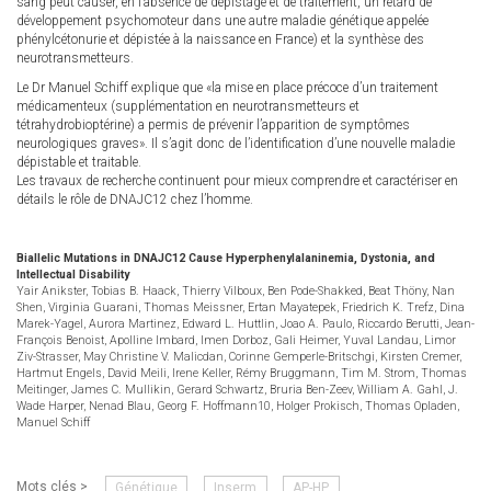
sang peut causer, en l’absence de dépistage et de traitement, un retard de
développement psychomoteur dans une autre maladie génétique appelée
phénylcétonurie et dépistée à la naissance en France) et la synthèse des
neurotransmetteurs.
Le Dr Manuel Schiff explique que «la mise en place précoce d’un traitement
médicamenteux (supplémentation en neurotransmetteurs et
tétrahydrobioptérine) a permis de prévenir l’apparition de symptômes
neurologiques graves». Il s’agit donc de l’identification d’une nouvelle maladie
dépistable et traitable.
Les travaux de recherche continuent pour mieux comprendre et caractériser en
détails le rôle de DNAJC12 chez l’homme.
Biallelic Mutations in DNAJC12 Cause Hyperphenylalaninemia, Dystonia, and
Intellectual Disability
Yair Anikster, Tobias B. Haack, Thierry Vilboux, Ben Pode-Shakked, Beat Thöny, Nan
Shen, Virginia Guarani, Thomas Meissner, Ertan Mayatepek, Friedrich K. Trefz, Dina
Marek-Yagel, Aurora Martinez, Edward L. Huttlin, Joao A. Paulo, Riccardo Berutti, Jean-
François Benoist, Apolline Imbard, Imen Dorboz, Gali Heimer, Yuval Landau, Limor
Ziv-Strasser, May Christine V. Malicdan, Corinne Gemperle-Britschgi, Kirsten Cremer,
Hartmut Engels, David Meili, Irene Keller, Rémy Bruggmann, Tim M. Strom, Thomas
Meitinger, James C. Mullikin, Gerard Schwartz, Bruria Ben-Zeev, William A. Gahl, J.
Wade Harper, Nenad Blau, Georg F. Hoffmann10, Holger Prokisch, Thomas Opladen,
Manuel Schiff
Mots clés >
Génétique
Inserm
AP-HP