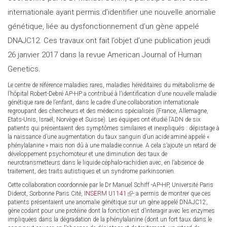
internationale ayant permis d’identifier une nouvelle anomalie
génétique, liée au dysfonctionnement d’un gène appelé
DNAJC12. Ces travaux ont fait l’objet d’une publication jeudi
26 janvier 2017 dans la revue American Journal of Human
Genetics.
Le centre de référence maladies rares, maladies héréditaires du métabolisme de
l’hôpital Robert-Debré AP-HP a contribué à l’identification d’une nouvelle maladie
génétique rare de l’enfant, dans le cadre d’une collaboration internationale
regroupant des chercheurs et des médecins spécialisés (France, Allemagne,
Etats-Unis, Israël, Norvège et Suisse). Les équipes ont étudié l’ADN de six
patients qui présentaient des symptômes similaires et inexpliqués : dépistage à
la naissance d’une augmentation du taux sanguin d’un acide aminé appelé «
phénylalanine » mais non dû à une maladie connue. A cela s’ajoute un retard de
développement psychomoteur et une diminution des taux de
neurotransmetteurs dans le liquide céphalo-rachidien avec, en l’absence de
traitement, des traits autistiques et un syndrome parkinsonien.
Cette collaboration coordonnée par le Dr Manuel Schiff -AP-HP, Université Paris
Diderot, Sorbonne Paris Cité,
INSERM U1141
(link
- a permis de montrer que ces
patients présentaient une anomalie génétique sur un gène appelé DNAJC12,
is
gène codant pour une protéine dont la fonction est d’interagir avec les enzymes
external)
impliquées dans la dégradation de la phénylalanine (dont un fort taux dans le