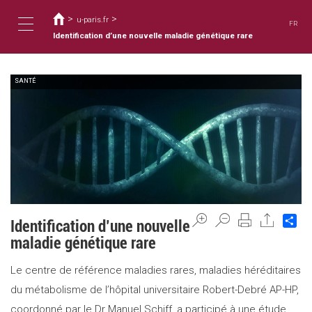
Usted
Pasar
al
>
>
está
u-paris.fr
FR
contenido
aquí
Identification d’une nouvelle maladie génétique rare
Toggle
principal
SANTÉ
navigation
Sh
Identification d’une nouvelle
maladie génétique rare
Le centre de référence maladies rares, maladies héréditaires
du métabolisme de l’hôpital universitaire Robert-Debré AP-HP,
coordonné par le Dr Manuel Schiff, a participé à une étude