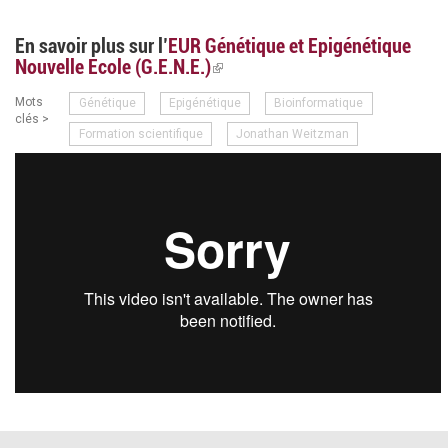
En savoir plus sur l’
EUR Génétique et Epigénétique
Nouvelle Ecole (G.E.N.E.)
(link
is
Mots
Génétique
Epigénétique
Bioinformatique
external)
clés >
Formation scientifique
Jonathan Weitzman