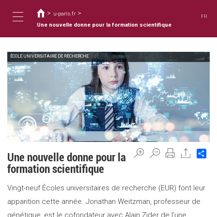
Usted
Pasar
al
>
>
está
u-paris.fr
FR
contenido
aquí
Une nouvelle donne pour la formation scientifique
Toggle
principal
ÉCOLE UNIVERSITAIRE DE RECHERCHE
navigation
Sh
Une nouvelle donne pour la
formation scientifique
Vingt-neuf Écoles universitaires de recherche (EUR) font leur
apparition cette année. Jonathan Weitzman, professeur de
génétique, est le cofondateur avec Alain Zider de l’une