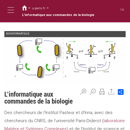
Usted
Pasar
al
>
>
está
u-paris.fr
FR
contenido
aquí
L’informatique aux commandes de la biologie
Toggle
principal
BIOINFORMATIQUE
navigation
Sh
L’informatique aux
commandes de la biologie
Des chercheurs de l’Institut Pasteur et d’Inria, avec des
chercheurs du CNRS, de l’université Paris-Diderot (
laboratoire
Matière et Sytèmes Complexes
) et de l’Institut de science et