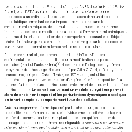
Les chercheurs de l’Institut Pasteur et d’Inria, du CNRS et de l’université Paris-
Diderot, et de l’IST Austria ont mis au point deux plate-formes connectant un
microscope à un ordinateur. Les cellules sont placées dans un dispositif de
microfluidique permettant de leur imposer des variations dans leur
environnement chimique ou des stimulations lumineuses. Le programme
informatique décide des modifications à apporter à l’environnement chimique ou
lumineux de la cellule en fonction de son comportement courant et de l’objectif
désiré. L’ordinateur gère également l’acquisition d’images par le microscope et
leur analyse pour connaitre en temps réel les réponses cellulaires.
Dans le premier article, des chercheurs de l’unité InBio - Méthodes
expérimentales et computationnelles pour la modélisation des processus
[1]
cellulaires (Institut Pasteur / Inria)
, et des groupes Biologie des systèmes et
de synthèse des réseaux génétiques, dirigé par Călin C. Guet, et Biophysique et
neuroscience, dirigé par Gašper Tkačik, de l’IST Austria, ont utilisé
l’optogénétique pour activer l’expression d’un gène grâce à une exposition à la
lumière. L’utilisation d’une protéine fluorescente permet de mesurer la quantité de
protéine produite.
Un contrôleur utilisant un modèle du système permet
alors de choisir en temps réel les perturbations dynamiques à appliquer
en tenant compte du comportement futur des cellules.
Grâce au programme informatique créé par les chercheurs, ceux-ci ont la
possibilité de contrôler chaque cellule individuellement de différentes façons, ou
de créer des communications entre plusieurs cellules qui font circuler des
messages dans un ordre aisément reconfigurable. «
Nous sommes parvenus à
créer une plate-forme expérimentale nous permettant de concevoir des circuits