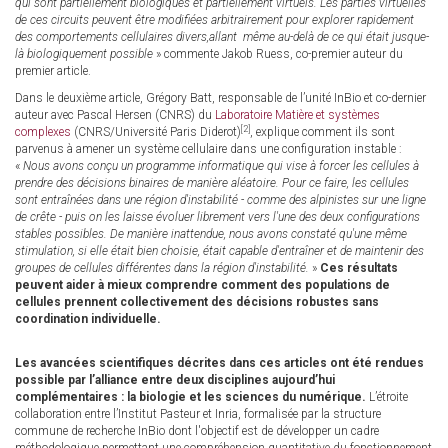
qui sont partiellement biologiques et partiellement virtuels. Les parties virtuelles
de ces circuits peuvent être modifiées arbitrairement pour explorer rapidement
des comportements cellulaires divers,allant même au-delà de ce qui était jusque-
là biologiquement possible
» commente Jakob Ruess, co-premier auteur du
premier article.
Dans le deuxième article, Grégory Batt, responsable de l’unité InBio et co-dernier
auteur avec Pascal Hersen (CNRS) du
Laboratoire Matière et systèmes
[2]
complexes
(CNRS/Université Paris Diderot)
, explique comment ils sont
parvenus à amener un système cellulaire dans une configuration instable :
«
Nous avons conçu un programme informatique qui vise à forcer les cellules à
prendre des décisions binaires de manière aléatoire. Pour ce faire, les cellules
sont entraînées dans une région d'instabilité - comme des alpinistes sur une ligne
de crête - puis on les laisse évoluer librement vers l'une des deux configurations
stables possibles. De manière inattendue, nous avons constaté qu'une même
stimulation, si elle était bien choisie, était capable d'entraîner et de maintenir des
groupes de cellules différentes dans la région d'instabilité.
»
Ces résultats
peuvent aider à mieux comprendre comment des populations de
cellules prennent collectivement des décisions robustes sans
coordination individuelle.
Les avancées scientifiques décrites dans ces articles ont été rendues
possible par l’alliance entre deux disciplines aujourd’hui
complémentaires : la biologie et les sciences du numérique.
L’étroite
collaboration entre l’Institut Pasteur et Inria, formalisée par la structure
commune de recherche InBio dont l'objectif est de développer un cadre