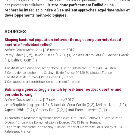
méthodologique permettant une compréhension quantitative du fonctionnement
des processus cellulaires,
illustre donc parfaitement l’utilité d’une
recherche interdisciplinaire où se mêlent approches expérimentales et
développements méthodologiques.
SOURCES
Shaping bacterial population behavior through computer-interfaced
control of individual cells
(link
Nature Communications
| 16 novembre 2017
is
Remy Chait (1, ‡), Jakob Ruess (1,2,3, ‡), Tobias Bergmiller (1), Gašper Tkačik
external)
(1), Călin C. Guet (1)
1 Institute of Science and Technology - Austria, Klosterneuburg 3400, Austria
2 Centre de recherche Inria Saclay - Ile-de-France, 91120 Palaiseau, France
3 Institut Pasteur, 75724 Paris Cedex 15, France
‡ Ces auteurs ont contribué identiquement à l’étude
Balancing a genetic toggle switch by real-time feedback control and
periodic forcing
(link
Nature Communications
is
|17 novembre 2017
Jean-Baptiste Lugagne (1,2), Sebastián Sosa Carillo (2,3), Mélanie Kirch (1,2),
external)
Agnes Köhler (1,2), Gregory Batt (2,3,‡) and Pascal Hersen (1, ‡)
1 Laboratoire Matière et systèmes complexes, UMR 7057 CNRS & Université Paris
Diderot, 10 rue Alice Domon et Léonie Duquet, 75013 Paris, France.
2 Centre de recherche Inria Saclay – Ile-de-France et Université Paris Saclay, 91120
Palaiseau, France