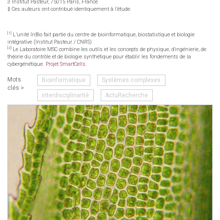
3 Institut Pasteur, 75015 Paris, France
‡ Ces auteurs ont contribué identiquement à l’étude
[1]
L’unité InBio fait partie du centre de bioinformatique, biostatistique et biologie
intégrative (Institut Pasteur / CNRS)
[2]
Le Laboratoire MSC combine les outils et les concepts de physique, d'ingénierie, de
théorie du contrôle et de biologie synthétique pour établir les fondements de la
cybergénétique.
Projet SmartCells
.
Mots
Bioinformatique
Systèmes complexes
clés >
interdisciplinarité
ActuRecherche