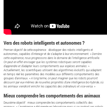
Vers des robots intelligents et autonomes ?
Premier objectif de cette expérience : développer des robots intelligents et
autonomes, capables d’interagir et de s’adapter à leur environnement. «
Derrière
cette expérience, nous progressons dans le domaine de l’intelligence artificielle.
On peut en effet envisager que les systèmes robotiques seront capables
d’apprendre et d’adapter leurs comportements aux espèces animales.
»
Actuellement, les scientifiques utilisent des algorithmes évolutifs qui adaptent
en temps réel les paramètres des modèles aux différents comportements des
groupes d’animaux. «
A long terme, on peut imaginer que les robots pourront
découvrir par eux-mêmes de nouvelles propriétés d’une intelligence bio-hybride, où
les animaux viendront enrichir les capacités des ordinateurs et vice-versa.
»
Mieux comprendre les comportements des animaux
Deuxième objectif : mieux comprendre les comportements collectifs des
animaux. «
L’expérience a été menée en laboratoire mais si on insérait ces robots