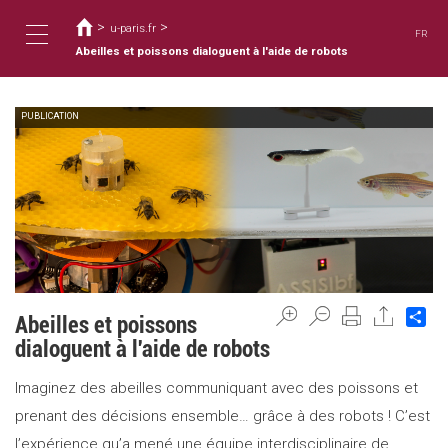
Usted
Pasar
al
>
>
está
u-paris.fr
FR
contenido
aquí
Abeilles et poissons dialoguent à l'aide de robots
Toggle
principal
PUBLICATION
navigation
Sh
Abeilles et poissons
dialoguent à l'aide de robots
Imaginez des abeilles communiquant avec des poissons et
prenant des décisions ensemble… grâce à des robots ! C’est
l’expérience qu’a mené une équipe interdisciplinaire de