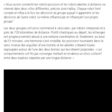
«
Nous avons connecté les robots-poissons et les robots-abeilles à distance via
internet dans deux villes différentes
, précise José Halloy.
Chaque robot tient
compte et influe à la fois les décisions du groupe auquel il appartient, et les
décisions de l’autre robot, lui-même influencé par et influençant son propre
groupe."
Les deux groupes ont ainsi commencé à «discuter», par robots interposés et à
près de 700 kilomètres de distance. Plutôt chaotiques au départ, les échanges
ont progressivement abouti à une certaine coordination et, finalement, au bout
de 25 minutes, une harmonie s’est installée: les poissons tournaient dans le
sens inverse des aiguilles d’’une montre, et les abeilles s'étaient toutes
regroupées autour de l’une des deux bornes qui leur étaient proposées. «
Les
comportements ont fini par converger, mettant en évidence un choix collectif
entre deux espèces séparées par une longue distance
. »