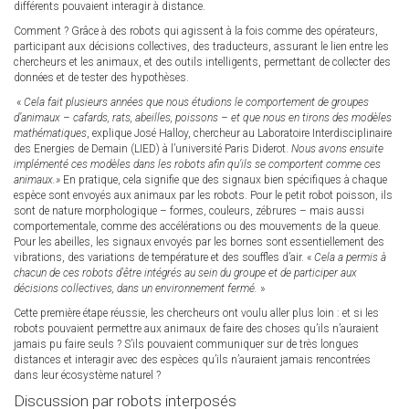
différents pouvaient interagir à distance.
Comment ? Grâce à des robots qui agissent à la fois comme des opérateurs,
participant aux décisions collectives, des traducteurs, assurant le lien entre les
chercheurs et les animaux, et des outils intelligents, permettant de collecter des
données et de tester des hypothèses.
«
Cela fait plusieurs années que nous étudions le comportement de groupes
d’animaux – cafards, rats, abeilles, poissons – et que nous en tirons des modèles
mathématiques
, explique José Halloy, chercheur au Laboratoire Interdisciplinaire
des Energies de Demain (LIED) à l’université Paris Diderot.
Nous avons ensuite
implémenté ces modèles dans les robots afin qu’ils se comportent comme ces
animaux.»
En pratique, cela signifie que des signaux bien spécifiques à chaque
espèce sont envoyés aux animaux par les robots. Pour le petit robot poisson, ils
sont de nature morphologique – formes, couleurs, zébrures – mais aussi
comportementale, comme des accélérations ou des mouvements de la queue.
Pour les abeilles, les signaux envoyés par les bornes sont essentiellement des
vibrations, des variations de température et des souffles d’air. «
Cela a permis à
chacun de ces robots d'être intégrés au sein du groupe et de participer aux
décisions collectives, dans un environnement fermé.
»
Cette première étape réussie, les chercheurs ont voulu aller plus loin : et si les
robots pouvaient permettre aux animaux de faire des choses qu’ils n’auraient
jamais pu faire seuls ? S’ils pouvaient communiquer sur de très longues
distances et interagir avec des espèces qu’ils n’auraient jamais rencontrées
dans leur écosystème naturel ?
Discussion par robots interposés