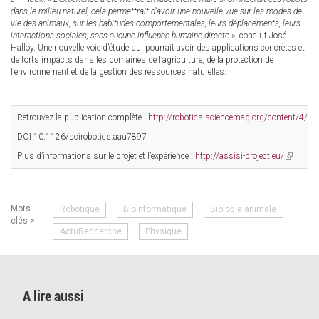
dans le milieu naturel, cela permettrait d’avoir une nouvelle vue sur les modes de
vie des animaux, sur les habitudes comportementales, leurs déplacements, leurs
interactions sociales, sans aucune influence humaine directe
», conclut José
Halloy. Une nouvelle voie d’étude qui pourrait avoir des applications concrètes et
de forts impacts dans les domaines de l’agriculture, de la protection de
l’environnement et de la gestion des ressources naturelles.
Retrouvez la publication complète :
http://robotics.sciencemag.org/content/4/
DOI 10.1126/scirobotics.aau7897
Plus d’informations sur le projet et l’expérience :
http://assisi-project.eu/
(link
is
external)
Mots
Robotique
Bioinformatique
Biologie animale
clés >
ActuRecherche
Physique
A lire aussi