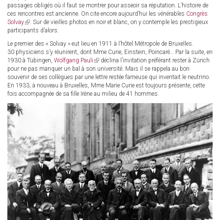
passages obligés où il faut se montrer pour asseoir sa réputation. L’histoire de
ces rencontres est ancienne. On cite encore aujourd’hui les vénérables
Congrès
Solvay
(link
. Sur de vieilles photos en noir et blanc, on y contemple les prestigieux
participants d’alors.
is
external)
Le premier des « Solvay » eut lieu en 1911 à l’hôtel Métropole de Bruxelles.
30 physiciens s’y réunirent, dont Mme Curie, Einstein, Poincaré… Par la suite, en
1930 à Tübingen,
Wolfgang Pauli
(link
déclina l’invitation préférant rester à Zürich
pour ne pas manquer un bal à son université. Mais il se rappela au bon
is
souvenir de ses collègues par une lettre restée fameuse qui inventait le neutrino.
external)
En 1933, à nouveau à Bruxelles, Mme Marie Curie est toujours présente, cette
fois accompagnée de sa fille Irène au milieu de 41 hommes.