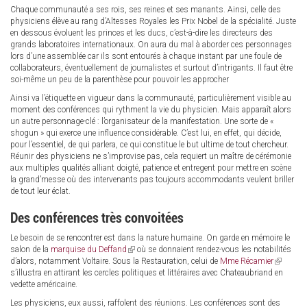
Chaque communauté a ses rois, ses reines et ses manants. Ainsi, celle des
external)
external)
physiciens élève au rang d’Altesses Royales les Prix Nobel de la spécialité. Juste
en dessous évoluent les princes et les ducs, c’est-à-dire les directeurs des
grands laboratoires internationaux. On aura du mal à aborder ces personnages
lors d’une assemblée car ils sont entourés à chaque instant par une foule de
collaborateurs, éventuellement de journalistes et surtout d’intrigants. Il faut être
soi-même un peu de la parenthèse pour pouvoir les approcher
Ainsi va l’étiquette en vigueur dans la communauté, particulièrement visible au
moment des conférences qui rythment la vie du physicien. Mais apparaît alors
un autre personnage-clé : l’organisateur de la manifestation. Une sorte de «
shogun » qui exerce une influence considérable. C’est lui, en effet, qui décide,
pour l’essentiel, de qui parlera, ce qui constitue le but ultime de tout chercheur.
Réunir des physiciens ne s’improvise pas, cela requiert un maître de cérémonie
aux multiples qualités alliant doigté, patience et entregent pour mettre en scène
la grand’messe où des intervenants pas toujours accommodants veulent briller
de tout leur éclat.
Des conférences très convoitées
Le besoin de se rencontrer est dans la nature humaine. On garde en mémoire le
salon de la
marquise du Deffand
(link
où se donnaient rendez-vous les notabilités
d’alors, notamment Voltaire. Sous la Restauration, celui de
is
Mme Récamier
(link
s’illustra en attirant les cercles politiques et littéraires avec Chateaubriand en
external)
is
vedette américaine.
external)
Les physiciens, eux aussi, raffolent des réunions. Les conférences sont des