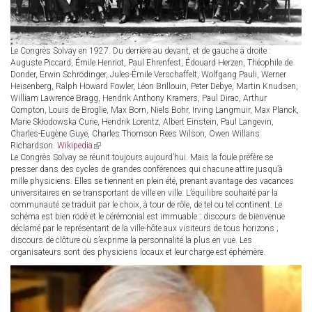
Le Congrès Solvay en 1927. Du derrière au devant, et de gauche à droite :
Auguste Piccard, Émile Henriot, Paul Ehrenfest, Édouard Herzen, Théophile de
Donder, Erwin Schrödinger, Jules-Émile Verschaffelt, Wolfgang Pauli, Werner
Heisenberg, Ralph Howard Fowler, Léon Brillouin, Peter Debye, Martin Knudsen,
William Lawrence Bragg, Hendrik Anthony Kramers, Paul Dirac, Arthur
Compton, Louis de Broglie, Max Born, Niels Bohr, Irving Langmuir, Max Planck,
Marie Skłodowska Curie, Hendrik Lorentz, Albert Einstein, Paul Langevin,
Charles-Eugène Guye, Charles Thomson Rees Wilson, Owen Willans
Richardson.
Wikipedia
(link
Le Congrès Solvay se réunit toujours aujourd’hui. Mais la foule préfère se
is
presser dans des cycles de grandes conférences qui chacune attire jusqu’à
external)
mille physiciens. Elles se tiennent en plein été, prenant avantage des vacances
universitaires en se transportant de ville en ville. L’équilibre souhaité par la
communauté se traduit par le choix, à tour de rôle, de tel ou tel continent. Le
schéma est bien rodé et le cérémonial est immuable : discours de bienvenue
déclamé par le représentant de la ville-hôte aux visiteurs de tous horizons ;
discours de clôture où s’exprime la personnalité la plus en vue. Les
organisateurs sont des physiciens locaux et leur charge est éphémère.