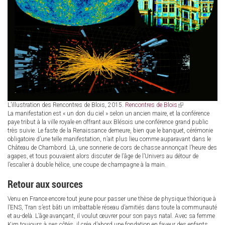
L’illustration des Rencontres de Blois, 2015.
Rencontres de Blois
(link
La manifestation est « un don du ciel » selon un ancien maire, et la conférence
is
paye tribut à la ville royale en offrant aux Blésois une conférence grand public
external)
très suivie. Le faste de la Renaissance demeure, bien que le banquet, cérémonie
obligatoire d’une telle manifestation, n’ait plus lieu comme auparavant dans le
Château de Chambord. Là, une sonnerie de cors de chasse annonçait l’heure des
agapes, et tous pouvaient alors discuter de l’âge de l’Univers au détour de
l’escalier à double hélice, une coupe de champagne à la main.
Retour aux sources
Venu en France encore tout jeune pour passer une thèse de physique théorique à
l’ENS, Tran s’est bâti un imbattable réseau d’amitiés dans toute la communauté
et au-delà. L’âge avançant, il voulut œuvrer pour son pays natal. Avec sa femme
Kim toujours à ses côtés, il créa d’abord une fondation en faveur des enfants