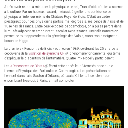
Après avoir réussi à métisser la physique et le ski, Tran décida d’allier la science
à la culture. Par un heureux hasard, il réussit à greffer une conférence de
physique à l’intérieur même du Château Royal de Blois. C’était un cadre
prestigieux pour des physiciens parfois mal dégrossis, résidence de 7 rois et de
10 reines de France. Entre deux exposés de cosmologie, on a pu se perdre dans
le musée adjacent en empruntant l’escalier Renaissance. Une telle immersion
permet de tout apprendre sur la généalogie des Valois, sans trop s’éloigner du
boson de Higgs.
La première « Rencontre de Blois » eut lieu en 1989, célébrant les 25 ans de la
découverte de la
violation de symétrie CP
(link
, phénomène fondamental qui tente
d’expliquer la disparition de l’antimatière. Quatre Prix Nobel y participèrent.
is
external)
Les
« Rencontres de Blois »
(link
fêtent cette année leur 31ème épisode sur le
thème : « Physique des Particules et Cosmologie ». Les présentations se
is
tiennent dans l’aile Gaston d’Orléans, où Louis XIII tentait de retenir son
external)
encombrant frère qui, à Paris, aimait comploter.