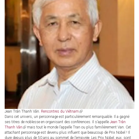
Jean Trân Thanh Vân.
Rencontres du Viêtnam
(link
Dans cet univers, un personnage est particulièrement remarquable. Il a gagné
is
ses titres de noblesse en organisant des conférences. Il s’appelle
external)
Jean Trân
Thanh Vân
(link
mais tout le monde l’appelle Tran ou plus familièrement Van. Cet
attachant personnage est devenu plus influent que beaucoup de Prix Nobel ! Il
is
dure depuis plus de 50 ans au sommet de l’empyrée. Les Prix Nobel, eux, sont
external)