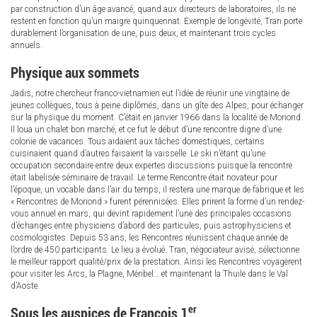
par construction d’un âge avancé, quand aux directeurs de laboratoires, ils ne
restent en fonction qu’un maigre quinquennat. Exemple de longévité, Tran porte
durablement l’organisation de une, puis deux, et maintenant trois cycles
annuels.
Physique aux sommets
Jadis, notre chercheur franco-vietnamien eut l’idée de réunir une vingtaine de
jeunes collègues, tous à peine diplômés, dans un gîte des Alpes, pour échanger
sur la physique du moment. C’était en janvier 1966 dans la localité de Moriond.
Il loua un chalet bon marché, et ce fut le début d’une rencontre digne d’une
colonie de vacances. Tous aidaient aux tâches domestiques, certains
cuisinaient quand d’autres faisaient la vaisselle. Le ski n’étant qu’une
occupation secondaire entre deux expertes discussions puisque la rencontre
était labelisée séminaire de travail. Le terme Rencontre était novateur pour
l’époque, un vocable dans l’air du temps, il restera une marque de fabrique et les
« Rencontres de Moriond » furent pérennisées. Elles prirent la forme d’un rendez-
vous annuel en mars, qui devint rapidement l’une des principales occasions
d’échanges entre physiciens d’abord des particules, puis astrophysiciens et
cosmologistes. Depuis 53 ans, les Rencontres réunissent chaque année de
l’ordre de 450 participants. Le lieu a évolué. Tran, négociateur avisé, sélectionne
le meilleur rapport qualité/prix de la prestation. Ainsi les Rencontres voyagèrent
pour visiter les Arcs, la Plagne, Méribel… et maintenant la Thuile dans le Val
d’Aoste.
er
Sous les auspices de François 1