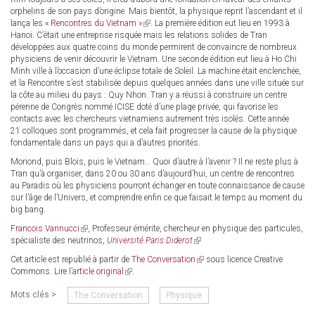
orphelins de son pays d’origine. Mais bientôt, la physique reprit l’ascendant et il
lança les
« Rencontres du Vietnam »
(link
. La première édition eut lieu en 1993 à
Hanoi. C’était une entreprise risquée mais les relations solides de Tran
is
développées aux quatre coins du monde permirent de convaincre de nombreux
external)
physiciens de venir découvrir le Vietnam. Une seconde édition eut lieu à Ho Chi
Minh ville à l’occasion d’une éclipse totale de Soleil. La machine était enclenchée,
et la Rencontre s’est stabilisée depuis quelques années dans une ville située sur
la côte au milieu du pays : Quy Nhon. Tran y a réussi à construire un centre
pérenne de Congrès nommé ICISE doté d’une plage privée, qui favorise les
contacts avec les chercheurs vietnamiens autrement très isolés. Cette année
21 colloques sont programmés, et cela fait progresser la cause de la physique
fondamentale dans un pays qui a d’autres priorités.
Moriond, puis Blois, puis le Vietnam… Quoi d’autre à l’avenir ? Il ne reste plus à
Tran qu’à organiser, dans 20 ou 30 ans d’aujourd’hui, un centre de rencontres
au Paradis où les physiciens pourront échanger en toute connaissance de cause
sur l’âge de l’Univers, et comprendre enfin ce que faisait le temps au moment du
big bang.
Francois Vannucci
(link
, Professeur émérite, chercheur en physique des particules,
spécialiste des neutrinos,
is
Université Paris Diderot
(link
external)
is
Cet article est republié à partir de
The Conversation
(link
sous licence Creative
external)
Commons. Lire l’
article original
(link
.
is
is
external)
Mots clés >
The Conversation
Physique
external)