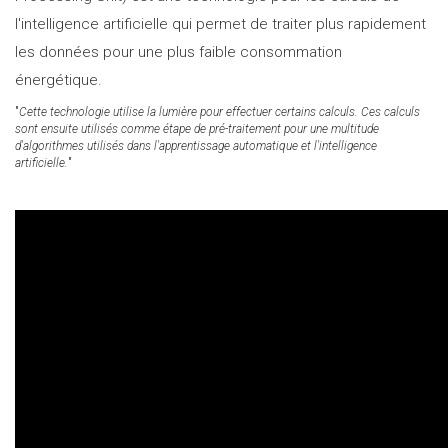
l'intelligence artificielle qui permet de traiter plus rapidement
les données pour une plus faible consommation
énergétique.
"
Cette technologie utilise la lumière pour effectuer certains calculs. Ces calculs
sont ensuite utilisés comme étape de pré-traitement pour une multitude
d'algorithmes utilisés dans l'apprentissage automatique et l'intelligence
artificielle.
"