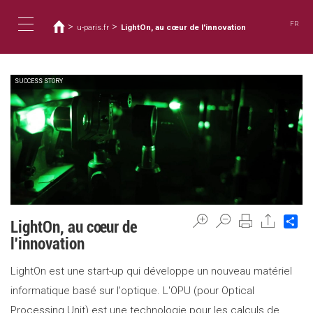
Usted
Pasar
al
está
FR
>
>
u-paris.fr
LightOn, au cœur de l'innovation
contenido
aquí
Toggle
principal
SUCCESS STORY
navigation
Sh
LightOn, au cœur de
l'innovation
LightOn est une start-up qui développe un nouveau matériel
informatique basé sur l'optique. L'OPU (pour Optical
Processing Unit) est une technologie pour les calculs de