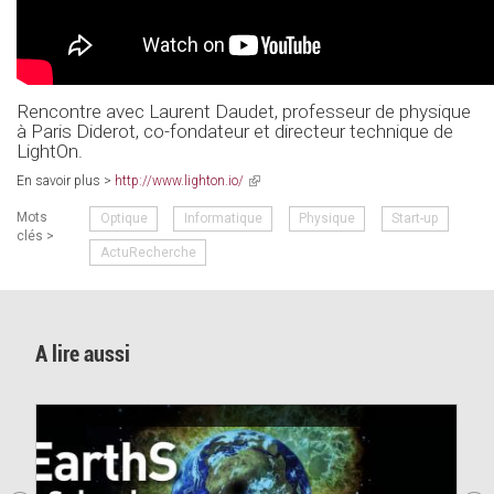
Rencontre avec Laurent Daudet, professeur de physique
à Paris Diderot, co-fondateur et directeur technique de
LightOn.
En savoir plus >
http://www.lighton.io/
(link
is
Mots
Optique
Informatique
Physique
Start-up
external)
clés >
ActuRecherche
A lire aussi