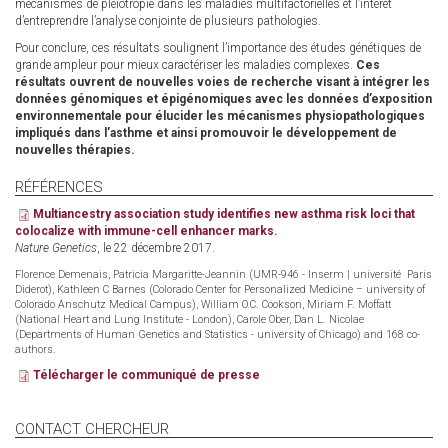
mécanismes de pléiotropie dans les maladies multifactorielles et l’intérêt
d’entreprendre l’analyse conjointe de plusieurs pathologies.
Pour conclure, ces résultats soulignent l’importance des études génétiques de
grande ampleur pour mieux caractériser les maladies complexes.
Ces
résultats ouvrent de nouvelles voies de recherche visant à intégrer les
données génomiques et épigénomiques avec les données d’exposition
environnementale pour élucider les mécanismes physiopathologiques
impliqués dans l’asthme et ainsi promouvoir le développement de
nouvelles thérapies.
RÉFÉRENCES
Multiancestry association study identifies new asthma risk loci that
colocalize with immune-cell enhancer marks.
Nature Genetics
, le 22 décembre 2017.
Florence Demenais, Patricia Margaritte-Jeannin (UMR-946 - Inserm | université Paris
Diderot), Kathleen C Barnes (Colorado Center for Personalized Medicine – university of
Colorado Anschutz Medical Campus), William O.C. Cookson, Miriam F. Moffatt
(National Heart and Lung Institute - London), Carole Ober, Dan L. Nicolae
(Departments of Human Genetics and Statistics - university of Chicago) and 168 co-
authors.
Télécharger le communiqué de presse
CONTACT CHERCHEUR