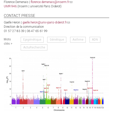
Florence Demenais |
florence.demenais@inserm.fr
(link
UMR-946
(Inserm | université Paris Diderot)
sends
e-
mail)
CONTACT PRESSE
Gaëlle Heron |
gaelle.heron@univ-paris-diderot.fr
(link
Direction de la communication
sends
01 57 27 83 39 | 06 47 65 61 99
e-
mail)
Mots
Epigénétique
Génétique
Asthme
ADN
clés >
ActuRecherche