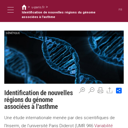
Usted
Pasar
>
>
al
u-paris.fr
está
FR
contenido
Identification de nouvelles régions du génome
aquí
Toggle
principal
associées à l'asthme
GÉNÉTIQUE
navigation
Sh
Identification de nouvelles
régions du génome
associées à l'asthme
Une étude internationale menée par des scientifiques de
l'Inserm, de l'université Paris Diderot (UMR 946
Variabilité