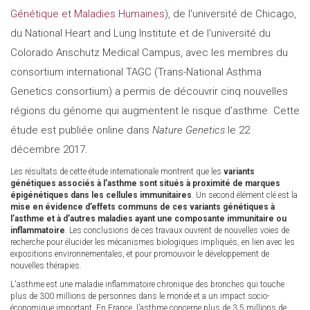
Génétique et Maladies Humaines
), de l'université de Chicago,
du National Heart and Lung Institute et de l'université du
Colorado Anschutz Medical Campus, avec les membres du
consortium international TAGC (Trans-National Asthma
Genetics consortium) a permis de découvrir cinq nouvelles
régions du génome qui augmentent le risque d'asthme. Cette
étude est publiée online dans
Nature Genetics
le 22
décembre 2017.
Les résultats de cette étude internationale montrent que les
variants
génétiques associés à l’asthme sont situés à proximité de marques
épigénétiques dans les cellules immunitaires
. Un second élément clé est la
mise en évidence d’effets communs de ces variants génétiques à
l’asthme et à d’autres maladies ayant une composante immunitaire ou
inflammatoire
. Les conclusions de ces travaux ouvrent de nouvelles voies de
recherche pour élucider les mécanismes biologiques impliqués, en lien avec les
expositions environnementales, et pour promouvoir le développement de
nouvelles thérapies.
L'asthme est une maladie inflammatoire chronique des bronches qui touche
plus de 300 millions de personnes dans le monde et a un impact socio-
économique important. En France, l’asthme concerne plus de 3,5 millions de