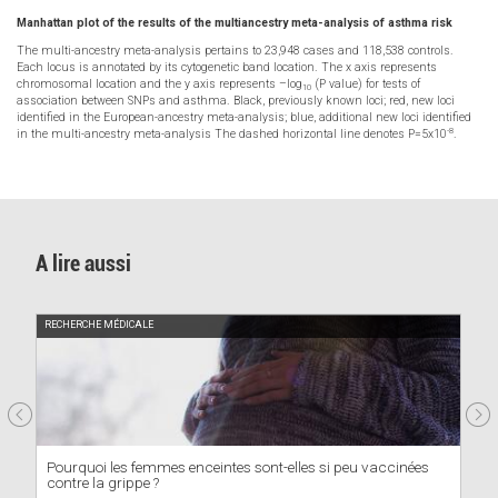
Manhattan plot of the results of the multiancestry meta-analysis of asthma risk
The multi-ancestry meta-analysis pertains to 23,948 cases and 118,538 controls.
Each locus is annotated by its cytogenetic band location. The x axis represents
chromosomal location and the y axis represents –log
(P value) for tests of
10
association between SNPs and asthma. Black, previously known loci; red, new loci
identified in the European-ancestry meta-analysis; blue, additional new loci identified
-8
in the multi-ancestry meta-analysis The dashed horizontal line denotes P=5x10
.
A lire aussi
RECHERCHE MÉDICALE
Pourquoi les femmes enceintes sont-elles si peu vaccinées
contre la grippe ?