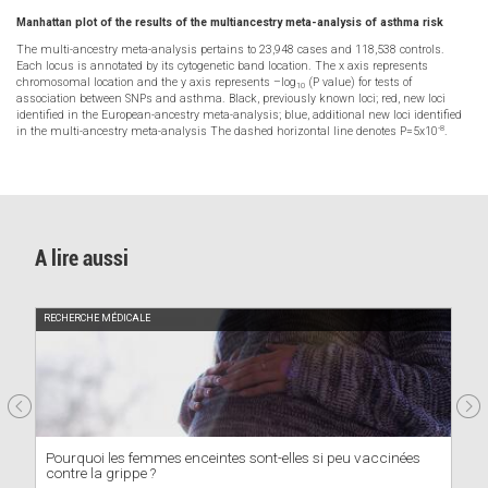
Manhattan plot of the results of the multiancestry meta-analysis of asthma risk
The multi-ancestry meta-analysis pertains to 23,948 cases and 118,538 controls.
Each locus is annotated by its cytogenetic band location. The x axis represents
chromosomal location and the y axis represents –log
(P value) for tests of
10
association between SNPs and asthma. Black, previously known loci; red, new loci
identified in the European-ancestry meta-analysis; blue, additional new loci identified
-8
in the multi-ancestry meta-analysis The dashed horizontal line denotes P=5x10
.
A lire aussi
RECHERCHE MÉDICALE
Pourquoi les femmes enceintes sont-elles si peu vaccinées
contre la grippe ?