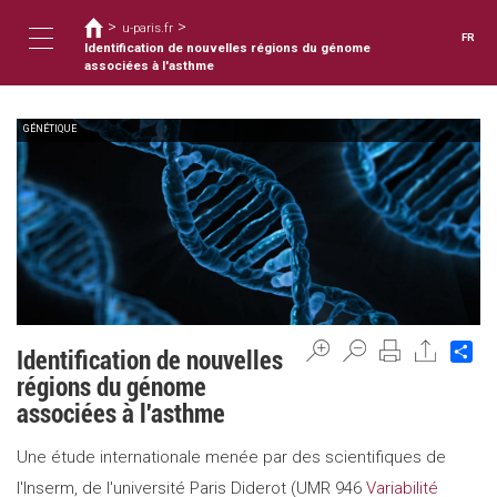
Vous
Aller
>
>
au
u-paris.fr
êtes
FR
contenu
Identification de nouvelles régions du génome
ici
Toggle
principal
associées à l'asthme
GÉNÉTIQUE
navigation
Sh
Identification de nouvelles
régions du génome
associées à l'asthme
Une étude internationale menée par des scientifiques de
l'Inserm, de l'université Paris Diderot (UMR 946
Variabilité