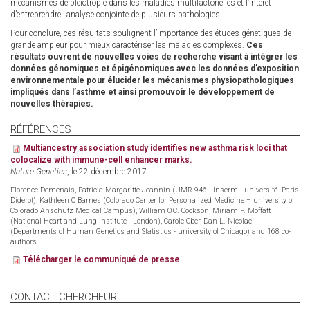
mécanismes de pléiotropie dans les maladies multifactorielles et l’intérêt
d’entreprendre l’analyse conjointe de plusieurs pathologies.
Pour conclure, ces résultats soulignent l’importance des études génétiques de
grande ampleur pour mieux caractériser les maladies complexes.
Ces
résultats ouvrent de nouvelles voies de recherche visant à intégrer les
données génomiques et épigénomiques avec les données d’exposition
environnementale pour élucider les mécanismes physiopathologiques
impliqués dans l’asthme et ainsi promouvoir le développement de
nouvelles thérapies.
RÉFÉRENCES
Multiancestry association study identifies new asthma risk loci that
colocalize with immune-cell enhancer marks.
Nature Genetics
, le 22 décembre 2017.
Florence Demenais, Patricia Margaritte-Jeannin (UMR-946 - Inserm | université Paris
Diderot), Kathleen C Barnes (Colorado Center for Personalized Medicine – university of
Colorado Anschutz Medical Campus), William O.C. Cookson, Miriam F. Moffatt
(National Heart and Lung Institute - London), Carole Ober, Dan L. Nicolae
(Departments of Human Genetics and Statistics - university of Chicago) and 168 co-
authors.
Télécharger le communiqué de presse
CONTACT CHERCHEUR