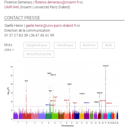
Florence Demenais |
florence.demenais@inserm.fr
(link
UMR-946
(Inserm | université Paris Diderot)
sends
e-
mail)
CONTACT PRESSE
Gaëlle Heron |
gaelle.heron@univ-paris-diderot.fr
(link
Direction de la communication
sends
01 57 27 83 39 | 06 47 65 61 99
e-
mail)
Mots
Epigénétique
Génétique
Asthme
ADN
clés >
ActuRecherche