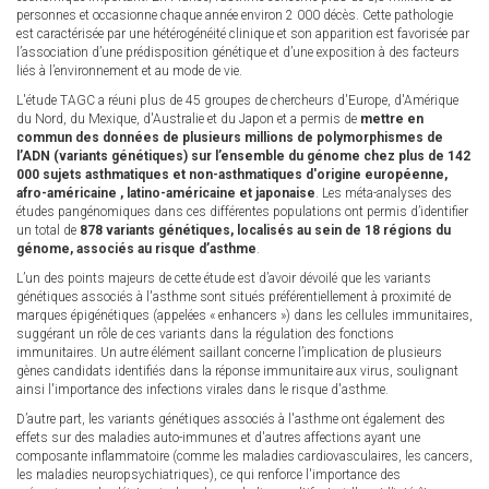
personnes et occasionne chaque année environ 2 000 décès. Cette pathologie
est caractérisée par une hétérogénéité clinique et son apparition est favorisée par
l’association d’une prédisposition génétique et d’une exposition à des facteurs
liés à l’environnement et au mode de vie.
L'étude TAGC a réuni plus de 45 groupes de chercheurs d'Europe, d'Amérique
du Nord, du Mexique, d'Australie et du Japon et a permis de
mettre en
commun des données de plusieurs millions de polymorphismes de
l’ADN (variants génétiques) sur l’ensemble du génome chez plus de 142
000 sujets asthmatiques et non-asthmatiques d'origine européenne,
afro-américaine , latino-américaine et japonaise
. Les méta-analyses des
études pangénomiques dans ces différentes populations ont permis d’identifier
un total de
878 variants génétiques, localisés au sein de 18 régions du
génome, associés au risque d’asthme
.
L’un des points majeurs de cette étude est d’avoir dévoilé que les variants
génétiques associés à l'asthme sont situés préférentiellement à proximité de
marques épigénétiques (appelées « enhancers ») dans les cellules immunitaires,
suggérant un rôle de ces variants dans la régulation des fonctions
immunitaires. Un autre élément saillant concerne l’implication de plusieurs
gènes candidats identifiés dans la réponse immunitaire aux virus, soulignant
ainsi l'importance des infections virales dans le risque d'asthme.
D’autre part, les variants génétiques associés à l'asthme ont également des
effets sur des maladies auto-immunes et d'autres affections ayant une
composante inflammatoire (comme les maladies cardiovasculaires, les cancers,
les maladies neuropsychiatriques), ce qui renforce l'importance des