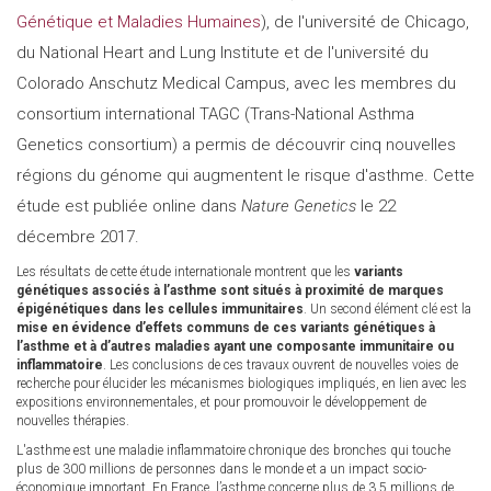
Génétique et Maladies Humaines
), de l'université de Chicago,
du National Heart and Lung Institute et de l'université du
Colorado Anschutz Medical Campus, avec les membres du
consortium international TAGC (Trans-National Asthma
Genetics consortium) a permis de découvrir cinq nouvelles
régions du génome qui augmentent le risque d'asthme. Cette
étude est publiée online dans
Nature Genetics
le 22
décembre 2017.
Les résultats de cette étude internationale montrent que les
variants
génétiques associés à l’asthme sont situés à proximité de marques
épigénétiques dans les cellules immunitaires
. Un second élément clé est la
mise en évidence d’effets communs de ces variants génétiques à
l’asthme et à d’autres maladies ayant une composante immunitaire ou
inflammatoire
. Les conclusions de ces travaux ouvrent de nouvelles voies de
recherche pour élucider les mécanismes biologiques impliqués, en lien avec les
expositions environnementales, et pour promouvoir le développement de
nouvelles thérapies.
L'asthme est une maladie inflammatoire chronique des bronches qui touche
plus de 300 millions de personnes dans le monde et a un impact socio-
économique important. En France, l’asthme concerne plus de 3,5 millions de