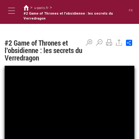
Usted
Pasar
>
>
al
u-paris.fr
está
FR
contenido
#2 Game of Thrones et l'obsidienne : les secrets du
aquí
Toggle
principal
Verredragon
navigation
#2 Game of Thrones et
Sh
l'obsidienne : les secrets du
Verredragon