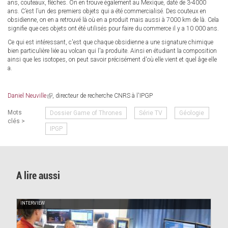
ans, couteaux, flèches. On en trouve également au Mexique, daté de 3-4000
ans. C’est l’un des premiers objets qui a été commercialisé. Des couteux en
obsidienne, on en a retrouvé là où en a produit mais aussi à 7000 km de là. Cela
signifie que ces objets ont été utilisés pour faire du commerce il y a 10 000 ans.
Ce qui est intéressant, c'est que chaque obsidienne a une signature chimique
bien particulière liée au volcan qui l'a produite. Ainsi en étudiant la composition
ainsi que les isotopes, on peut savoir précisément d'où elle vient et quel âge elle
a.
Daniel Neuville
(link
, directeur de recherche CNRS à l'IPGP
is
Mots
Dossier Game of Thrones
Série TV
Géologie
external)
clés >
IPGP
A lire aussi
INTERVIEW