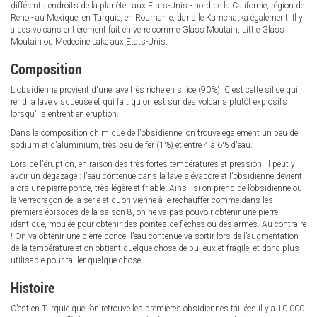
différents endroits de la planète : aux Etats-Unis - nord de la Californie, région de
Reno - au Mexique, en Turquie, en Roumanie, dans le Kamchatka également. Il y
a des volcans entièrement fait en verre comme Glass Moutain, Little Glass
Moutain ou Medecine Lake aux Etats-Unis.
Composition
L'obsidienne provient d'une lave très riche en silice (90%). C'est cette silice qui
rend la lave visqueuse et qui fait qu'on est sur des volcans plutôt explosifs
lorsqu'ils entrent en éruption.
Dans la composition chimique de l'obsidienne, on trouve également un peu de
sodium et d'aluminium, très peu de fer (1%) et entre 4 à 6% d'eau.
Lors de l'éruption, en raison des très fortes températures et pression, il peut y
avoir un dégazage : l'eau contenue dans la lave s'évapore et l'obsidienne devient
alors une pierre ponce, très légère et friable. Ainsi, si on prend de l’obsidienne ou
le Verredragon de la série et qu’on vienne à le réchauffer comme dans les
premiers épisodes de la saison 8, on ne va pas pouvoir obtenir une pierre
identique, moulée pour obtenir des pointes de flèches ou des armes. Au contraire
! On va obtenir une pierre ponce: l’eau contenue va sortir lors de l’augmentation
de la température et on obtient quelque chose de bulleux et fragile, et donc plus
utilisable pour tailler quelque chose.
Histoire
C’est en Turquie que l’on retrouve les premières obsidiennes taillées il y a 10 000