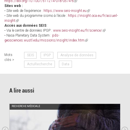
https://doi.org/10.1007/s11214-018-0574-6
(link
Sites web :
is
• Site web de l’expérience :
https://www.seis-insight.eu
external)
(link
• Site web du programme sismo à l’école :
https://insight.oca.eu/fr/accueil-
is
insight
(link
external)
Accès aux données SEIS
is
:
• Via le centre de données IPGP :
external)
www.seis-insight.eu/fr/science/
(link
• Nasa Planetary Data System :
pds-
is
geosciences.wustl.edu/missions/insight/index.htm
(link
external)
is
external)
Mots
SEIS
IPGP
Analyse de données
clés >
ActuRecherche
Data
A lire aussi
RECHERCHE MÉDICALE