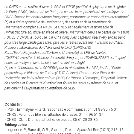
Le CNES est le maître d’ uvre de SEIS et l’IPGP (Institut de physique oe du globe
de Paris, CNRS, Université de Paris) en assure la responsabilité scientifique. Le
CNES finance les contributions françaises, coordonne le consortium international
(*) et a été responsable de l’intégration, des tests et de la fourniture de
l’instrument complet à la NASA. Le CNES est également responsable de
l’infrastructure sol mise en place et opère l’instrument depuis le centre de mission
FOCSE-SISMOC à Toulouse. L’IPGP a conçu les capteurs VBB (Very Broad Band
pour très large bande passante) puis les a testés avant leur livraison au CNES.
Plusieurs laboratoires du CNRS dont le LMD (CNRS/ENS
Paris/Ecole Polytechnique/Sorbonne Université), le LPG de Nantes
(CNRS/Université de Nantes/Université d’Angers) et l’ISAE-SUPAERO participent
enfin aux analyses des données de la mission InSight.
(*) en collaboration avec SODERN pour la réalisation des VBB, le JPL, l’École
polytechnique fédérale de Zurich (ETHZ, Suisse), l’Institut Max Planck de
Recherche sur le Système solaire (MPS, Göttingen, Allemagne), l’Imperial College
de Londres et l’université d’Oxford ont fourni les sous-systèmes de SEIS et
participent à l’exploitation scientifique de SEIS.
Contacts
:
• IPGP : Emmelyne Mitard, responsable communication, 01 83 95 76 01
• CNRS : Véronique Etienne, attachée de presse, 01 44 96 51 37
• CNES : Claire Dramas, attachée de presse, 05 61 28 28 36
Bibliographie
:
• Lognonné, P., Banerdt, W.B., Giardini, D. et al. Space Sci Rev (2019) 215: 12.