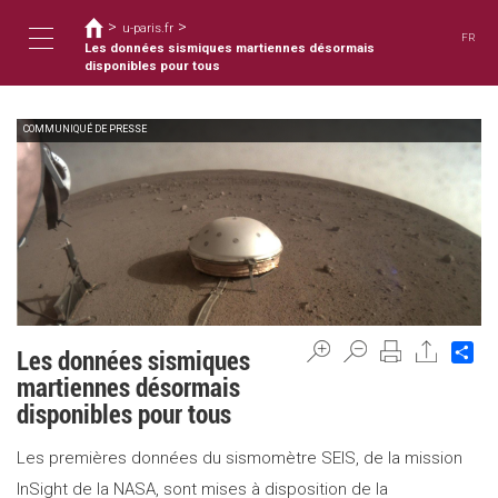
Usted
Pasar
>
>
al
u-paris.fr
está
FR
contenido
Les données sismiques martiennes désormais
aquí
Toggle
principal
disponibles pour tous
COMMUNIQUÉ DE PRESSE
navigation
Sh
Les données sismiques
martiennes désormais
disponibles pour tous
Les premières données du sismomètre SEIS, de la mission
InSight de la NASA, sont mises à disposition de la