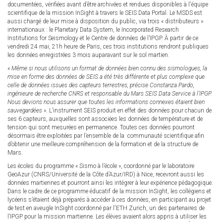
documentées, vérifiées avant d’être archivées et rendues disponibles à l'équipe
scientifique de la mission InSight à travers le SEIS Data Portal. Le MSDS est
aussi chargé de leur mise à disposition du public, via trois « distributeurs »
internationaux : le Planetary Data System, le Incorporated Research
Institutions for Seismology et le Centre de données de l’IPGP. À partir de ce
vendredi 24 mai, 21h heure de Paris, ces trois institutions rendront publiques
les données enregistrées 3 mois auparavant sur le sol martien.
«
Même si nous utilisons un format de données bien connu des sismologues, la
mise en forme des données de SEIS a été très différente et plus complexe que
celle de données issues des capteurs terrestres, précise Constanza Pardo,
ingénieure de recherche CNRS et responsable du Mars SEIS Data Service à l’IPGP.
Nous devions nous assurer que toutes les informations connexes étaient bien
sauvegardées
». L’instrument SEIS produit en effet des données pour chacun de
ses 6 capteurs, auxquelles sont associées les données de température et de
tension qui sont mesurées en permanence. Toutes ces données pourront
désormais être exploitées par l’ensemble de la communauté scientifique afin
d’obtenir une meilleure compréhension de la formation et de la structure de
Mars.
Les écoles du programme « Sismo à l’école », coordonné par le laboratoire
GeoAzur (CNRS/Université de la Côte d’Azur/IRD) à Nice, recevront aussi les
données martiennes et pourront ainsi les intégrer à leur expérience pédagogique.
Dans le cadre de ce programme éducatif de la mission InSight, les collégiens et
lycéens s’étaient déjà préparés à accéder à ces données, en participant au projet
de test en aveugle InSight coordonné par l'ETH Zurich, un des partenaires de
l’IPGP pour la mission martienne. Les élèves avaient alors appris à utiliser les