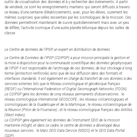
outils de visualisation des données et à y rechercher des évènements. À partir
de vendredi, ce sont les enregistrements martiens qui seront diffusés à travers
ce réseau d’une centaine d’établissements, avec, pour les élèves, surement les
mêmes surprises que celles ressenties par les sismologues de la mission. Ces
données permettront maintenant de suivre quotidiennement mais avec un peu
de différé, l'activité sismique d'une autre planète tellurique depuis les salles de
classe.
Le Centre de données de l’IPGP, un expert en distribution de données :
Le Centre de Données de l'IPGP (CDIPGP) a pour mission principale la gestion et
la mise à disposition pour la communauté scientifique des données géophysiques
de l'IPGP. Il est responsable de l'archivage de ces données, de leur stockage à long
terme (protection renforcée) ainsi que de leur diffusion dans des formats et
interfaces standards. Il est également en charge du transfert de ces données à des
services externes tels que le Réseau sismologique et géodésique français
(RESIF) ou l'International Federation of Digital Seismograph Networks (FDSN).
Le CDIPGP gère les données de cinq réseaux permanents d'observatoires : le
réseau sismologique international GEOSCOPE ; les réseaux volcanologiques et
sismologiques de la Guadeloupe et de la Martinique ; le réseau volcanologique de
la Réunion (Piton de la Fournaise) ; et le réseau sismologique français des Antilles
(West Indies).
Le CDIPGP gère également les données de l’instrument SEIS de la mission
martienne InSight, et dans ce cadre, le centre de données a développé deux
nouveaux services : le Mars SEIS Data Service (MSDS) et le SEIS Data Portal
(SDP).