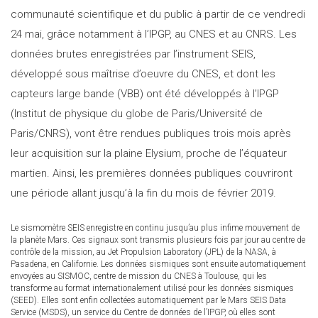
communauté scientifique et du public à partir de ce vendredi
24 mai, grâce notamment à l’IPGP, au CNES et au CNRS. Les
données brutes enregistrées par l’instrument SEIS,
développé sous maîtrise d’oeuvre du CNES, et dont les
capteurs large bande (VBB) ont été développés à l’IPGP
(Institut de physique du globe de Paris/Université de
Paris/CNRS), vont être rendues publiques trois mois après
leur acquisition sur la plaine Elysium, proche de l’équateur
martien. Ainsi, les premières données publiques couvriront
une période allant jusqu’à la fin du mois de février 2019.
Le sismomètre SEIS enregistre en continu jusqu’au plus infime mouvement de
la planète Mars. Ces signaux sont transmis plusieurs fois par jour au centre de
contrôle de la mission, au Jet Propulsion Laboratory (JPL) de la NASA, à
Pasadena, en Californie. Les données sismiques sont ensuite automatiquement
envoyées au SISMOC, centre de mission du CNES à Toulouse, qui les
transforme au format internationalement utilisé pour les données sismiques
(SEED). Elles sont enfin collectées automatiquement par le Mars SEIS Data
Service (MSDS), un service du Centre de données de l’IPGP, où elles sont