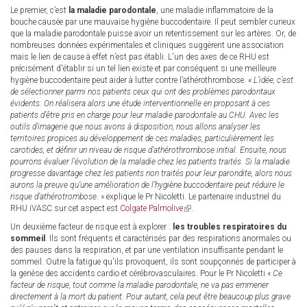
Le premier, c’est
la maladie parodontale
, une maladie inflammatoire de la
bouche causée par une mauvaise hygiène buccodentaire. Il peut sembler curieux
que la maladie parodontale puisse avoir un retentissement sur les artères. Or, de
nombreuses données expérimentales et cliniques suggèrent une association
mais le lien de cause à effet n’est pas établi. L'un des axes de ce RHU est
précisément d'établir si un tel lien existe et par conséquent si une meilleure
hygiène buccodentaire peut aider à lutter contre l’athérothrombose. «
L’idée, c’est
de sélectionner parmi nos patients ceux qui ont des problèmes parodontaux
évidents. On réalisera alors une étude interventionnelle en proposant à ces
patients d’être pris en charge pour leur maladie parodontale au CHU. Avec les
outils d’imagerie que nous avons à disposition, nous allons analyser les
territoires propices au développement de ces maladies, particulièrement les
carotides, et définir un niveau de risque d’athérothrombose initial. Ensuite, nous
pourrons évaluer l’évolution de la maladie chez les patients traités. Si la maladie
progresse davantage chez les patients non traités pour leur parondite, alors nous
aurons la preuve qu’une amélioration de l’hygiène buccodentaire peut réduire le
risque d’athérotrombose
. » explique le Pr Nicoletti. Le partenaire industriel du
RHU iVASC sur cet aspect est
Colgate Palmolive
(link
.
is
Un deuxième facteur de risque est à explorer :
les troubles respiratoires du
external)
sommeil
. Ils sont fréquents et caractérisés par des respirations anormales ou
des pauses dans la respiration, et par une ventilation insuffisante pendant le
sommeil. Outre la fatigue qu'ils provoquent, ils sont soupçonnés de participer à
la genèse des accidents cardio et cérébrovasculaires. Pour le Pr Nicoletti «
Ce
facteur de risque, tout comme la maladie parodontale, ne va pas emmener
directement à la mort du patient. Pour autant, cela peut être beaucoup plus grave