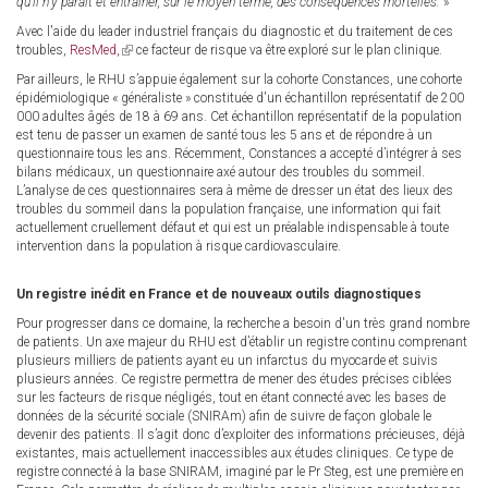
qu’il n’y paraît et entrainer, sur le moyen terme, des conséquences mortelles.
»
Avec l'aide du leader industriel français du diagnostic et du traitement de ces
troubles,
ResMed,
(link
ce facteur de risque va être exploré sur le plan clinique.
is
Par ailleurs, le RHU s’appuie également sur la cohorte Constances, une cohorte
external)
épidémiologique « généraliste » constituée d'un échantillon représentatif de 200
000 adultes âgés de 18 à 69 ans. Cet échantillon représentatif de la population
est tenu de passer un examen de santé tous les 5 ans et de répondre à un
questionnaire tous les ans. Récemment, Constances a accepté d’intégrer à ses
bilans médicaux, un questionnaire axé autour des troubles du sommeil.
L’analyse de ces questionnaires sera à même de dresser un état des lieux des
troubles du sommeil dans la population française, une information qui fait
actuellement cruellement défaut et qui est un préalable indispensable à toute
intervention dans la population à risque cardiovasculaire.
Un registre inédit en France et de nouveaux outils diagnostiques
Pour progresser dans ce domaine, la recherche a besoin d'un très grand nombre
de patients. Un axe majeur du RHU est d’établir un registre continu comprenant
plusieurs milliers de patients ayant eu un infarctus du myocarde et suivis
plusieurs années. Ce registre permettra de mener des études précises ciblées
sur les facteurs de risque négligés, tout en étant connecté avec les bases de
données de la sécurité sociale (SNIRAm) afin de suivre de façon globale le
devenir des patients. Il s’agit donc d’exploiter des informations précieuses, déjà
existantes, mais actuellement inaccessibles aux études cliniques. Ce type de
registre connecté à la base SNIRAM, imaginé par le Pr Steg, est une première en