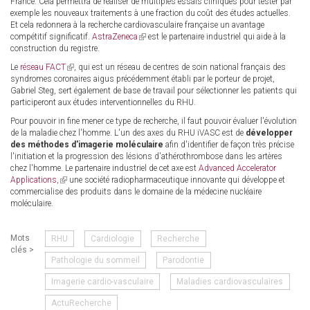
France. Cela permettra de réaliser de multiples essais cliniques pour tester par
exemple les nouveaux traitements à une fraction du coût des études actuelles.
Et cela redonnera à la recherche cardiovasculaire française un avantage
compétitif significatif.
AstraZeneca
(link
est le partenaire industriel qui aide à la
construction du registre.
is
external)
Le
réseau FACT
(link
, qui est un réseau de centres de soin national français des
syndromes coronaires aigus précédemment établi par le porteur de projet,
is
Gabriel Steg, sert également de base de travail pour sélectionner les patients qui
external)
participeront aux études interventionnelles du RHU.
Pour pouvoir in fine mener ce type de recherche, il faut pouvoir évaluer l'évolution
de la maladie chez l'homme. L'un des axes du RHU iVASC est de
développer
des méthodes d'imagerie moléculaire
afin d'identifier de façon très précise
l'initiation et la progression des lésions d'athérothrombose dans les artères
chez l'homme. Le partenaire industriel de cet axe est
Advanced Accelerator
Applications,
(link
une société radiopharmaceutique innovante qui développe et
commercialise des produits dans le domaine de la médecine nucléaire
is
moléculaire.
external)
Mots
RHU
Cardiologie
Recherche
clés >
Pathologie du sommeil
Parodontie
Imagerie cardio-vasculaire
Maladies cardiovasculaires
ActuRecherche