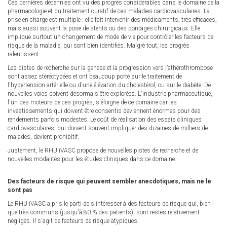
Ces dernières décennies ont vu des progrès considérables dans le domaine de la
pharmacologie et du traitement curatif de ces maladies cardiovasculaires. La
prise en charge est multiple : elle fait intervenir des médicaments, très efficaces,
mais aussi souvent la pose de stents ou des pontages chirurgicaux. Elle
implique surtout un changement de mode de vie pour contrôler les facteurs de
risque de la maladie, qui sont bien identifiés. Malgré tout, les progrès
ralentissent.
Les pistes de recherche sur la genèse et la progression vers l’athérothrombose
sont assez stéréotypées et ont beaucoup porté sur le traitement de
l'hypertension artérielle ou d'une élévation du cholestérol, ou sur le diabète. De
nouvelles voies doivent désormais être explorées. L'industrie pharmaceutique,
l'un des moteurs de ces progrès, s'éloigne de ce domaine car les
investissements qui doivent être consentis deviennent énormes pour des
rendements parfois modestes. Le coût de réalisation des essais cliniques
cardiovasculaires, qui doivent souvent impliquer des dizaines de milliers de
malades, devient prohibitif.
Justement, le RHU iVASC propose de nouvelles pistes de recherche et de
nouvelles modalités pour les études cliniques dans ce domaine.
Des facteurs de risque qui peuvent sembler anecdotiques, mais ne le
sont pas
Le RHU iVASC a pris le parti de s'intéresser à des facteurs de risque qui, bien
que très communs (jusqu'à 80 % des patients), sont restés relativement
négligés. Il s'agit de facteurs de risque atypiques.