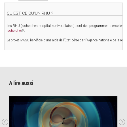
QU'EST CE QU'UN RHU ?
Les RHU (recherches hospitalo-universitaires) sont des programmes d'excellence s
recherche
(link
.
is
Le projet iVASC bénéficie d’une aide de l’État gérée par l'Agence nationale de la
external)
A lire aussi