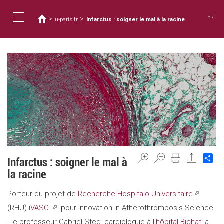
Usted
Pasar
al
está
FR
>
>
u-paris.fr
Infarctus : soigner le mal à la racine
contenido
aquí
Toggle
principal
navigation
Sh
Infarctus : soigner le mal à
la racine
Porteur du projet de
Recherche Hospitalo-Universitaire
(link
(RHU)
iVASC
(link
- pour Innovation in Atherothrombosis Science
is
- le professeur Gabriel Steg, cardiologue à l'
is
hôpital Bichat
external)
, a