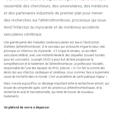
rassemblé des chercheurs, des universitaires, des médecins
external)
et des partenaires industriels de premier plan pour mener
des recherches sur l'athérothrombose, processus qui sous-
tend l'infarctus du myocarde et de nombreux accidents
vasculaires cérébraux.
Une grande partie des maladies cardiovasculaires est due à l'obstruction
d'artères (athérothrombose). Si le vaisseau qui se bouche irrigue le cœur, cela
provoque un infarctus du myocarde ; s'il irrigue le cerveau, un accident
vasculaire cérébral, avec une mortalité élevée et des séquelles souvent lourdes
pour les survivants. Le projet iVASC a pour but de faire progresser la
compréhension et le traitement de l’athérothrombose. Le professeur Nicoletti,
responsable de l'une des équipes du RHU, précise. «
Si l'on fait la somme des
décès dus aux infarctus cardiaques et cérébraux, nous sommes face à la première
cause de mortalité dans le monde. C’est un problème de santé publique majeur.
»
Mais il existe aujourd’hui un décalage important entre la recherche en amont, qui
essaie de comprendre quels sont les processus athérothrombotiques, et la
recherche en aval et translationnelle, qui tente de trouver de nouveaux
traitements.
Un plafond de verre à dépasser