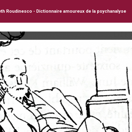
eth Roudinesco - Dictionnaire amoureux de la psychanalyse