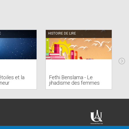
E
HISTOIRE DE LIRE
HIS
étoiles et la
Fethi Benslama - Le
Va
nneur
jihadisme des femmes
Fr