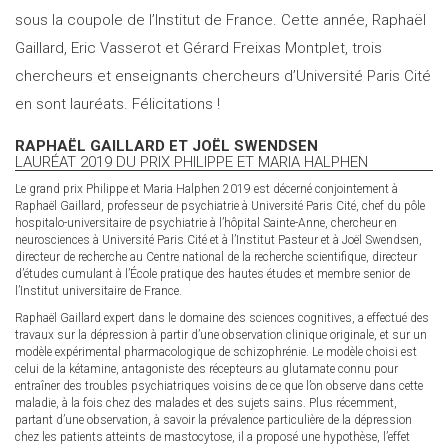
sous la coupole de l’Institut de France. Cette année, Raphaël
Gaillard, Eric Vasserot et Gérard Freixas Montplet, trois
chercheurs et enseignants chercheurs d’Université Paris Cité
en sont lauréats. Félicitations !
RAPHAËL GAILLARD ET JOËL SWENDSEN
LAURÉAT 2019 DU PRIX PHILIPPE ET MARIA HALPHEN
Le grand prix Philippe et Maria Halphen 2019 est décerné conjointement à
Raphaël Gaillard, professeur de psychiatrie à Université Paris Cité, chef du pôle
hospitalo-universitaire de psychiatrie à l’hôpital Sainte-Anne, chercheur en
neurosciences à Université Paris Cité et à l’Institut Pasteur et à Joël Swendsen,
directeur de recherche au Centre national de la recherche scientifique, directeur
d’études cumulant à l’École pratique des hautes études et membre senior de
l’Institut universitaire de France.
Raphaël Gaillard expert dans le domaine des sciences cognitives, a effectué des
travaux sur la dépression à partir d’une observation clinique originale, et sur un
modèle expérimental pharmacologique de schizophrénie. Le modèle choisi est
celui de la kétamine, antagoniste des récepteurs au glutamate connu pour
entraîner des troubles psychiatriques voisins de ce que l’on observe dans cette
maladie, à la fois chez des malades et des sujets sains. Plus récemment,
partant d’une observation, à savoir la prévalence particulière de la dépression
chez les patients atteints de mastocytose, il a proposé une hypothèse, l’effet