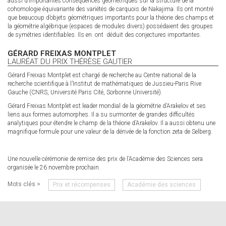
aussi d’importantes conséquences géométriques sur la structure de la
cohomologie équivariante des variétés de carquois de Nakajima. Ils ont montré
que beaucoup d’objets géométriques importants pour la théorie des champs et
la géométrie algébrique (espaces de modules divers) possédaient des groupes
de symétries identifiables. Ils en ont déduit des conjectures importantes.
GÉRARD FREIXAS MONTPLET
LAURÉAT DU PRIX THÉRÈSE GAUTIER
Gérard Freixas Montplet est chargé de recherche au Centre national de la
recherche scientifique à l’Institut de mathématiques de Jussieu-Paris Rive
Gauche (CNRS, Université Paris Cité, Sorbonne Université).
Gérard Freixas Montplet est leader mondial de la géométrie d’Arakelov et ses
liens aux formes automorphes. Il a su surmonter de grandes difficultés
analytiques pour étendre le champ de la théorie d’Arakelov. Il a aussi obtenu une
magnifique formule pour une valeur de la dérivée de la fonction zeta de Selberg.
Une nouvelle cérémonie de remise des prix de l’Académie des Sciences sera
organisée le 26 novembre prochain.
Mots clés >
Prix et récompenses
Académie des sciences