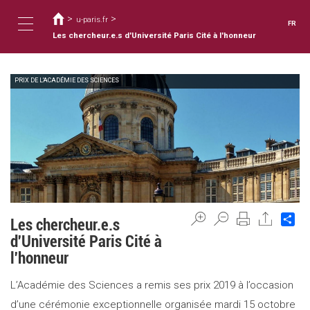
Vous
Aller
au
>
>
êtes
u-paris.fr
FR
contenu
ici
Les chercheur.e.s d'Université Paris Cité à l'honneur
Toggle
principal
PRIX DE L'ACADÉMIE DES SCIENCES
navigation
Sh
Les chercheur.e.s
d'Université Paris Cité à
l'honneur
L’Académie des Sciences a remis ses prix 2019 à l’occasion
d’une cérémonie exceptionnelle organisée mardi 15 octobre