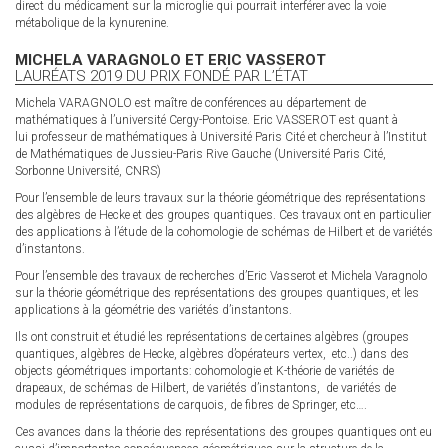
direct du médicament sur la microglie qui pourrait interférer avec la voie
métabolique de la kynurenine.
MICHELA VARAGNOLO ET ERIC VASSEROT
LAURÉATS 2019 DU PRIX FONDÉ PAR L’ÉTAT
Michela VARAGNOLO est maître de conférences au département de
mathématiques à l’université Cergy-Pontoise. Eric VASSEROT est quant à
lui professeur de mathématiques à Université Paris Cité et chercheur à l’Institut
de Mathématiques de Jussieu-Paris Rive Gauche (Université Paris Cité,
Sorbonne Université, CNRS)
Pour l’ensemble de leurs travaux sur la théorie géométrique des représentations
des algèbres de Hecke et des groupes quantiques. Ces travaux ont en particulier
des applications à l’étude de la cohomologie de schémas de Hilbert et de variétés
d’instantons.
Pour l’ensemble des travaux de recherches d’Eric Vasserot et Michela Varagnolo
sur la théorie géométrique des représentations des groupes quantiques, et les
applications à la géométrie des variétés d’instantons.
Ils ont construit et étudié les représentations de certaines algèbres (groupes
quantiques, algèbres de Hecke, algèbres d’opérateurs vertex, etc..) dans des
objects géométriques importants: cohomologie et K-théorie de variétés de
drapeaux, de schémas de Hilbert, de variétés d’instantons, de variétés de
modules de représentations de carquois, de fibres de Springer, etc….
Ces avances dans la théorie des représentations des groupes quantiques ont eu