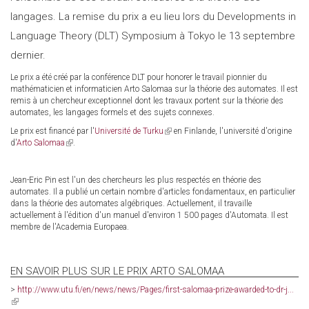
langages. La remise du prix a eu lieu lors du Developments in
external)
Language Theory (DLT) Symposium à Tokyo le 13 septembre
dernier.
Le prix a été créé par la conférence DLT pour honorer le travail pionnier du
mathématicien et informaticien Arto Salomaa sur la théorie des automates. Il est
remis à un chercheur exceptionnel dont les travaux portent sur la théorie des
automates, les langages formels et des sujets connexes.
Le prix est financé par l'
Université de Turku
(link
en Finlande, l'université d'origine
d'
Arto Salomaa
(link
.
is
is
external)
external)
Jean-Eric Pin est l'un des chercheurs les plus respectés en théorie des
automates. Il a publié un certain nombre d'articles fondamentaux, en particulier
dans la théorie des automates algébriques. Actuellement, il travaille
actuellement à l'édition d'un manuel d'environ 1 500 pages d'Automata. Il est
membre de l'Academia Europaea.
EN SAVOIR PLUS SUR LE PRIX ARTO SALOMAA
>
http://www.utu.fi/en/news/news/Pages/first-salomaa-prize-awarded-to-dr-j...
(link