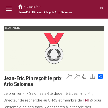
Vous
Aller
au
>
>
êtes
u-paris.fr
FR
contenu
ici
Jean-Eric Pin reçoit le prix Arto Salomaa
Toggle
principal
FÉLICITATIONS
navigation
Sh
Jean-Eric Pin reçoit le prix
Arto Salomaa
Le premier Prix Salomaa a été décerné à Jean-Eric Pin,
Directeur de recherche au CNRS et membre de l'
IRIF
(link
pour
l'ensemble de ses travaux consacrés à la théorie des
is