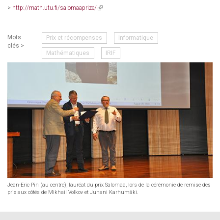
is
>
http://math.utu.fi/salomaaprize/
(link
external)
is
external)
Mots
Prix et récompenses
Informatique
clés >
Mathématiques
IRIF
Jean-Eric Pin (au centre), lauréat du prix Salomaa, lors de la cérémonie de remise des
prix aux côtés de Mikhail Volkov et Juhani Karhumäki.