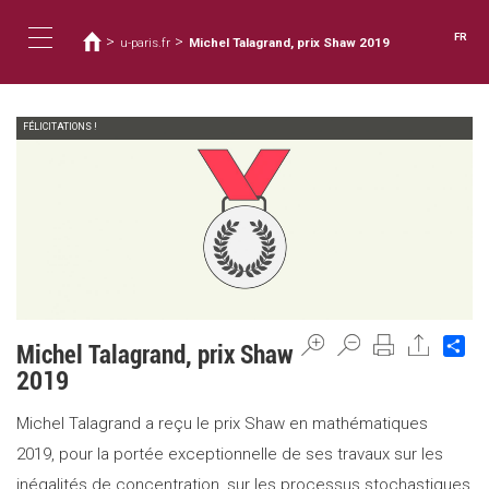
Vous
Aller
au
êtes
FR
>
>
u-paris.fr
Michel Talagrand, prix Shaw 2019
contenu
ici
Toggle
principal
FÉLICITATIONS !
navigation
Sh
Michel Talagrand, prix Shaw
2019
Michel Talagrand a reçu le prix Shaw en mathématiques
2019, pour la portée exceptionnelle de ses travaux sur les
inégalités de concentration, sur les processus stochastiques