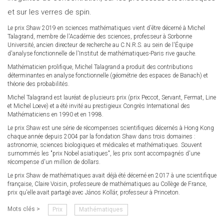
et sur les verres de spin.
Le prix Shaw 2019 en sciences mathématiques vient d'être décerné à Michel
Talagrand, membre de l'Académie des sciences, professeur à Sorbonne
Université, ancien directeur de recherche au C.N.R.S. au sein de l'Équipe
d'analyse fonctionnelle de l'Institut de mathématiques-Paris rive gauche.
Mathématicien prolifique, Michel Talagrand a produit des contributions
déterminantes en analyse fonctionnelle (géométrie des espaces de Banach) et
théorie des probabilités.
Michel Talagrand est lauréat de plusieurs prix (prix Peccot, Servant, Fermat, Line
et Michel Loeve) et a été invité au prestigieux Congrès International des
Mathématiciens en 1990 et en 1998.
Le prix Shaw est une série de récompenses scientifiques décernés à Hong Kong
chaque année depuis 2004 par la fondation Shaw dans trois domaines :
astronomie, sciences biologiques et médicales et mathématiques. Souvent
surnommés les "prix Nobel asiatiques", les prix sont accompagnés d'une
récompense d'un million de dollars.
Le prix Shaw de mathématiques avait déjà été décerné en 2017 à une scientifique
française, Claire Voisin, professeure de mathématiques au Collège de France,
prix qu'elle avait partagé avec János Kollár, professeur à Princeton.
Mots clés >
Prix
Mathématiques