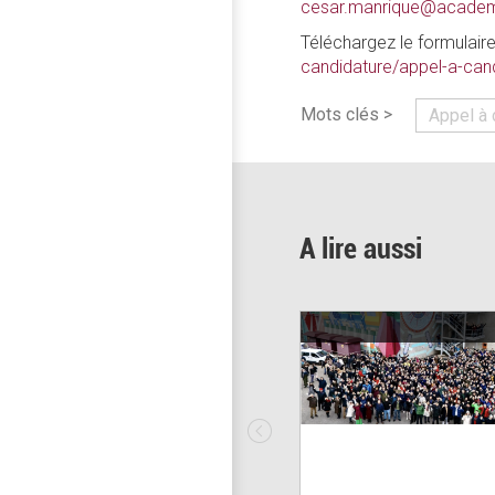
cesar.manrique@academi
Téléchargez le formulair
candidature/appel-a-cand
Mots clés >
Appel à 
A lire aussi