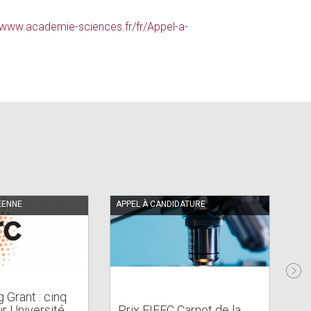
//www.academie-sciences.fr/fr/Appel-a-
ÉENNE
APPEL À CANDIDATURE
AP
 Grant : cinq
Pr
ur Université
Prix FIEEC Carnot de la
la