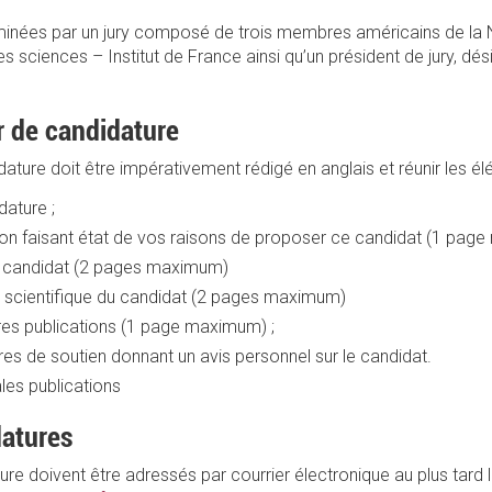
minées par un jury composé de trois membres américains de la
s sciences – Institut de France ainsi qu’un président de jury, dé
r de candidature
ture doit être impérativement rédigé en anglais et réunir les él
dature ;
ion faisant état de vos raisons de proposer ce candidat (1 pa
du candidat (2 pages maximum)
e scientifique du candidat (2 pages maximum)
ures publications (1 page maximum) ;
es de soutien donnant un avis personnel sur le candidat.
les publications
datures
re doivent être adressés par courrier électronique au plus tard le