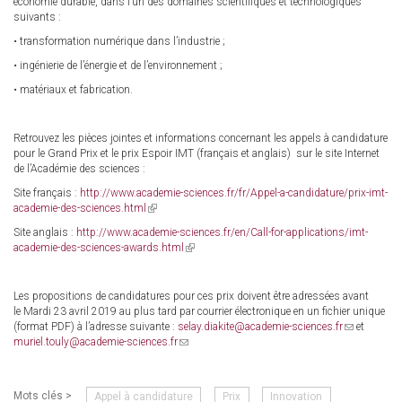
économie durable, dans l’un des domaines scientifiques et technologiques
suivants :
• transformation numérique dans l’industrie ;
• ingénierie de l’énergie et de l’environnement ;
• matériaux et fabrication.
Retrouvez les pièces jointes et informations concernant les appels à candidature
pour le Grand Prix et le prix Espoir IMT (français et anglais) sur le site Internet
de l’Académie des sciences :
Site français :
http://www.academie-sciences.fr/fr/Appel-a-candidature/prix-imt-
academie-des-sciences.html
(link
is
Site anglais :
http://www.academie-sciences.fr/en/Call-for-applications/imt-
external)
academie-des-sciences-awards.html
(link
is
external)
Les propositions de candidatures pour ces prix doivent être adressées avant
le Mardi 23 avril 2019 au plus tard par courrier électronique en un fichier unique
(format PDF) à l’adresse suivante :
selay.diakite@academie-sciences.fr
(link
et
muriel.touly@academie-sciences.fr
(link
sends
sends
e-
e-
mail)
mail)
Mots clés >
Appel à candidature
Prix
Innovation