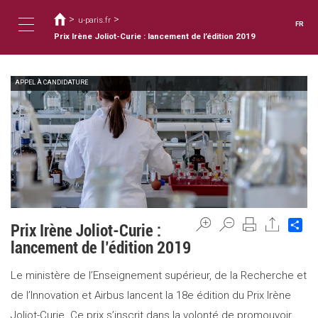
Vous
Aller
au
>
>
êtes
u-paris.fr
FR
contenu
ici
Prix Irène Joliot-Curie : lancement de l’édition 2019
Toggle
principal
APPEL À CANDIDATURE
navigation
Sh
Prix Irène Joliot-Curie :
lancement de l’édition 2019
Le ministère de l’Enseignement supérieur, de la Recherche et
de l’Innovation et Airbus lancent la 18e édition du Prix Irène
Joliot-Curie. Ce prix s’inscrit dans la volonté de promouvoir