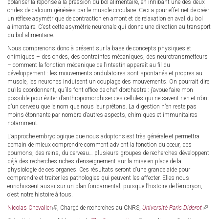
polariser la réponse à la pression du bol alimentaire, en inhibant une des deux
ondes de calcium générées par le muscle circulaire. Ceci a pour effet net de créer
un réflexe asymétrique de contraction en amont et de relaxation en aval du bol
alimentaire. C’est cette asymétrie neuronale qui donne une direction au transport
du bol alimentaire.
Nous comprenons donc à présent sur la base de concepts physiques et
chimiques – des ondes, des contraintes mécaniques, des neurotransmetteurs
– comment la fonction mécanique de l’intestin apparaît au fil du
développement : les mouvements ondulatoires sont spontanés et propres au
muscle, les neurones induisent un couplage des mouvements. On pourrait dire
qu’ils coordonnent, qu’ils font office de chef d’orchestre : j’avoue faire mon
possible pour éviter d’anthropomorphiser ces cellules qui ne savent rien et n’ont
d’un cerveau que le nom que nous leur prêtons. La digestion n’en reste pas
moins étonnante par nombre d’autres aspects, chimiques et immunitaires
notamment.
L’approche embryologique que nous adoptons est très générale et permettra
demain de mieux comprendre comment advient la fonction du cœur, des
poumons, des reins, du cerveau… plusieurs groupes de recherches développent
déjà des recherches riches d’enseignement sur la mise en place de la
physiologie de ces organes. Ces résultats seront d’une grande aide pour
comprendre et traiter les pathologies qui peuvent les affecter. Elles nous
enrichissent aussi sur un plan fondamental, puisque l’histoire de l’embryon,
c’est notre histoire à tous.
Nicolas Chevalier
(link
, Chargé de recherches au CNRS,
Université Paris Diderot
(link
is
is