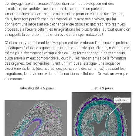
is
is
L’embryogenèse s’intéresse à l’apparition au fil du développement des
external)
external)
structures, de l’architecture du corps des animaux, on parle de
« morphogénèse » : comment ce rudiment de poumon va-t-il se ramifier, une,
deux, trois fois pour former un arbre cellulaire avec ses alvéoles, qui lui
donneront une large surface d’échange entre tissus et gaz respiratoires ? Les
processus à l’œuvre défient les imaginations les plus fertiles, surtout quand on
se rappelle la condition initiale : un ovule et un spermatozoïde !
C’est en analysant durant le développement de l’embryon l’influence de protéines
spécifiques à chaque organe, mais aussi le contexte géométrique, mécanique et
même plus récemment électrique des cellules formant chacun de ces tissus
qu’on arrive à mieux comprendre aujourd’hui les mécanismes de la formation
des organes. Ces recherches livrent un film quasi-statique, une séquence
d’événements lents (des heures, des jours, voire des semaines) que sont les
migrations, les divisions et les différenciations cellulaires. On voit un exemple
ci-dessous :