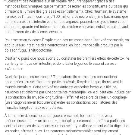
fluorescent des neurones sur un organe rendu transparent grâce à des
méthodes biochimiques qui permettent de retirer les constituants du tissu qui
diffusent la lumière (les graisses essentiellement). Chez l’humain, le système
nerveux de l’intestin comprend 100 millions de neurones (mille fois moins que
dans le cerveau). L’intestin est l’unique organe à posséder ce type d’innervation
autonome, quasiment indépendante du système nerveux central, et qui lui vaut
son surnom de « deuxième cerveau ».
Pour mettre en évidence l’implication des neurones dans l’activité contractile, on
applique aux intestins des neurotoxines, en l’occurrence celle produite par le
poisson fugu, la tétrodotoxine.
C’est à 16 jours que nous avons pu constater les premiers effets de cette toxine
sur la dynamique de l’intestin, et donc dater le jour où le second cerveau
« s’allume ».
Quel rôle jouent les neurones ? Tout d’abord ils calment les contractions
spontanées : en sécrétant une petite molécule, l’oxyde nitrique, ils relaxent le
muscle circulaire. Cette activité relaxante est exacerbée lorsque le filet de
neurones est déformé par une contrainte mécanique : celle-ci peut être induite par
la contraction du muscle longitudinal, l’effet net est alors de créer un couplage
(un antagonisme en l’occurrence) entre les contractions oscillatoires des
muscles longitudinaux et circulaires.
À la manière de deux notes qui jouées ensemble forment un nouveau
phénomène auditif – un accord –, le couplage neuronal fait naître à partir des
contractions des deux muscles un nouveau type d’onde essentiel à la digestion :
les ondes péristaltiques. Les neurones mécanosensibles vont également