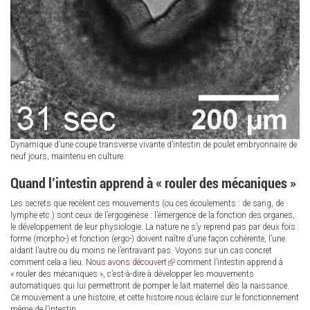
Dynamique d’une coupe transverse vivante d’intestin de poulet embryonnaire de
neuf jours, maintenu en culture.
Quand l’intestin apprend à « rouler des mécaniques »
Les secrets que recèlent ces mouvements (ou ces écoulements : de sang, de
lymphe etc.) sont ceux de l’ergogenèse : l’émergence de la fonction des organes,
le développement de leur physiologie. La nature ne s’y reprend pas par deux fois :
forme (morpho-) et fonction (ergo-) doivent naître d’une façon cohérente, l’une
aidant l’autre ou du moins ne l’entravant pas. Voyons sur un cas concret
comment cela a lieu.
Nous avons découvert
(link
comment l’intestin apprend à
« rouler des mécaniques », c’est-à-dire à développer les mouvements
is
automatiques qui lui permettront de pomper le lait maternel dès la naissance.
external)
Ce mouvement a une histoire, et cette histoire nous éclaire sur le fonctionnement
même de l’intestin.