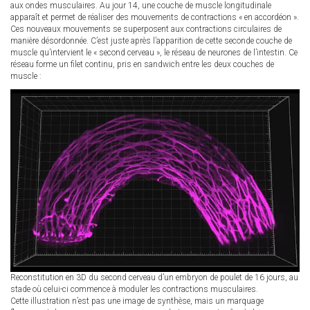
aux ondes musculaires. Au jour 14, une couche de muscle longitudinale
apparaît et permet de réaliser des mouvements de contractions « en accordéon ».
Ces nouveaux mouvements se superposent aux contractions circulaires de
manière désordonnée. C’est juste après l’apparition de cette seconde couche de
muscle qu’intervient le « second cerveau », le réseau de neurones de l’intestin. Ce
réseau forme un filet continu, pris en sandwich entre les deux couches de
muscle :
Reconstitution en 3D du second cerveau d’un embryon de poulet de 16 jours, au
stade où celui-ci commence à moduler les contractions musculaires.
Cette illustration n’est pas une image de synthèse, mais un marquage