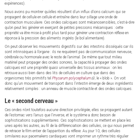
expériences).
Nous avons pu montrer qu’elles résultent d’un influx d’ions calcium qui se
propagent de cellule en cellule et entraîne dans leur sillage une onde de
contraction musculaire. Ces ondes calciques sont mécanosensibles, c’est-à-dire
qu’on peut les générer en exerçant de petites pressions mécaniques : cette
propriété va être mise à profit plus tard pour générer une contraction réflexe en
réponse à la pression des aliments ingérés (le bol alimentaire).
On peut observer les mouvements digestifs sur des intestins disséqués car ils
sont intrinsèques à l’organe : ils ne requièrent pas de communication nerveuse,
cérébrale ou hormonale avec le reste de l’animal. De même que tout milieu
matériel peut propager des ondes sonores, la capacité à propager des ondes
calciques est une propriété quasi universelle des tissus animaux : on les
retrouve aussi bien dans des lits de cellules en culture que dans des
organismes très primitifs tel
Physarum polycephalum
(link
, le « blob ». On voit
donc qu’un mouvement de transport dans l’intestin émerge de deux ingrédients
is
relativement simples : un anneau de muscle contractile et des ondes calciques.
external)
Le « second cerveau »
Ces ondes n’ont toutefois aucune direction privilégiée, elles se propagent autant
de l’estomac vers l’anus que l’inverse, et le système a donc besoin de
sophistications supplémentaires. Ces sophistications se mettent en place les
unes après les autres, au fil de la différenciation des cellules, ce qui nous permet
de retracer le film entier de l’apparition du réflexe. Au jour 10, des cellules
similaires aux pacemakers cardiaques vont imprimer un rythme très régulier