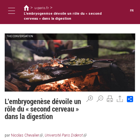
Vous
Aller
>
>
au
u-paris.fr
êtes
FR
contenu
L’embryogenèse dévoile un rôle du « second
ici
Toggle
principal
cerveau » dans la digestion
THE CONVERSATION
navigation
Sh
L’embryogenèse dévoile un
rôle du « second cerveau »
dans la digestion
par
Nicolas Chevalier
(link
,
Université Paris Diderot
(link