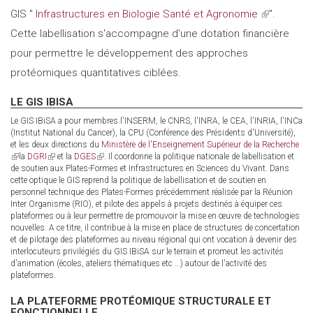
GIS "
Infrastructures en Biologie Santé et Agronomie
(link
".
externa
Cette labellisation s'accompagne d'une dotation financière
is
pour permettre le développement des approches
external)
protéomiques quantitatives ciblées.
LE GIS IBISA
Le GIS IBiSA a pour membres l'INSERM, le CNRS, l'INRA, le CEA, l'INRIA, l'INCa
(Institut National du Cancer), la CPU (Conférence des Présidents d'Université),
et les deux directions du
Ministère de l'Enseignement Supérieur de la Recherche
(link
la
DGRI
(link
et la
DGES
(link
. Il coordonne la politique nationale de labellisation et
is
de soutien aux Plates-Formes et Infrastructures en Sciences du Vivant. Dans
is
is
external)
cette optique le GIS reprend la politique de labellisation et de soutien en
external)
external)
personnel technique des Plates-Formes précédemment réalisée par la Réunion
Inter Organisme (RIO), et pilote des appels à projets destinés à équiper ces
plateformes ou à leur permettre de promouvoir la mise en œuvre de technologies
nouvelles. A ce titre, il contribue à la mise en place de structures de concertation
et de pilotage des plateformes au niveau régional qui ont vocation à devenir des
interlocuteurs privilégiés du GIS IBiSA sur le terrain et promeut les activités
d'animation (écoles, ateliers thématiques etc …) autour de l'activité des
plateformes.
LA PLATEFORME PROTÉOMIQUE STRUCTURALE ET
FONCTIONNELLE