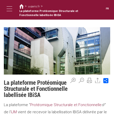
Vous
Aller
>
>
au
u-paris.fr
êtes
FR
contenu
La plateforme Protéomique Structurale et
ici
Toggle
principal
Fonctionnelle labellisée IBiSA
navigation
Sh
La plateforme Protéomique
Structurale et Fonctionnelle
labellisée IBiSA
La plateforme "
Protéomique Structurale et Fonctionnelle
(link
"
de l'
IJM
vient de recevoir la labellisation IBiSA délivrée par le
is