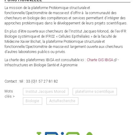
La mission de la plateforme Protéomique structurale et
fonctionnelle/Spectrométrie de masse est d'offrir à la communauté des
chercheurs en biologie des compétences et services permettant d'intégrer des
approches protéomiques dans le développement de leurs projets scientifiques.
En plus d'être ouverte aux chercheurs de l'Institut Jacques-Monod, de l'ex-IFR
Biologie systémique et de IFR02 « Cellules Epithéliales » de la faculté de
Médecine Xavier Bichat, la plateforme Protéomique structurale et
fonctionnelle/Spectrométrie de masse est largement ouverte aux chercheurs
d'autres laboratoires publics ou privés.
La charte des plateformes IBiSA est consultable ici :
Charte GIS IBiSA
(link
-
Infrastructures en Biologie Santé et Agronomie
is
external)
Contact : tél : 33 (0)1 57 27 81 82
Mots
Institut Jacques Monod
plateforme scientifique
clés >
Biologie
ActuRecherche