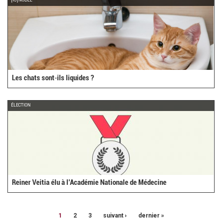
[IG]NOBEL
Les chats sont‑ils liquides ?
ÉLECTION
Reiner Veitia élu à l’Académie Nationale de Médecine
1
2
3
suivant ›
dernier »