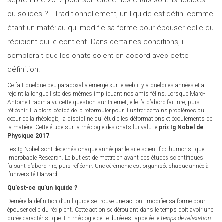
septembre 2017 pour son étude "les chats sont-ils liquides
ou solides ?". Traditionnellement, un liquide est défini comme
étant un matériau qui modifie sa forme pour épouser celle du
récipient qui le contient. Dans certaines conditions, il
semblerait que les chats soient en accord avec cette
définition.
Ce fait quelque peu paradoxal a émergé sur le web il y a quelques années et a
rejoint la longue liste des mèmes impliquant nos amis félins. Lorsque Marc-
Antoine Fradin a vu cette question sur Internet, elle l’a d’abord fait rire, puis
réfléchir. Il a alors décidé de la reformuler pour illustrer certains problèmes au
cœur de la rhéologie, la discipline qui étudie les déformations et écoulements de
la matière. Cette étude sur la rhéologie des chats lui valu le
prix Ig Nobel de
Physique 2017
.
Les Ig Nobel sont décernés chaque année par le site scientifico-humoristique
Improbable Research. Le but est de mettre en avant des études scientifiques
faisant d’abord rire, puis réfléchir. Une cérémonie est organisée chaque année à
l’université Harvard.
Qu’est-ce qu’un liquide ?
Derrière la définition d’un liquide se trouve une action : modifier sa forme pour
épouser celle du récipient. Cette action se déroulant dans le temps doit avoir une
durée caractéristique. En rhéologie cette durée est appelée le
temps de relaxation
.