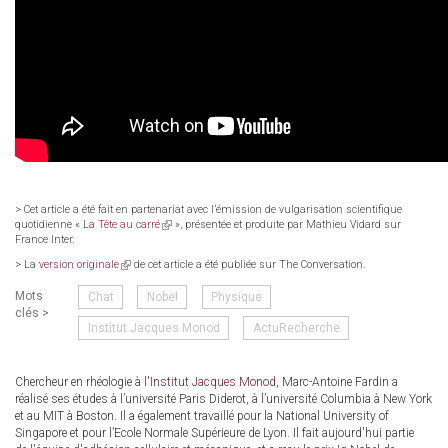
> Cet article a été fait en partenariat avec l’émission de vulgarisation scientifique
quotidienne «
La Tête au carré
(link
», présentée et produite par Mathieu Vidard sur
France Inter.
is
external)
> La
version originale
(link
de cet article a été publiée sur The Conversation.
is
external)
Mots
Chat
Nobel
Physique
clés >
Institut Jacques Monod
ActuRecherche
Chercheur en rhéologie à l'
Institut Jacques Monod
, Marc-Antoine Fardin a
réalisé ses études à l’université Paris Diderot, à l’université Columbia à New York
et au MIT à Boston. Il a également travaillé pour la National University of
Singapore et pour l’Ecole Normale Supérieure de Lyon. Il fait aujourd'hui partie