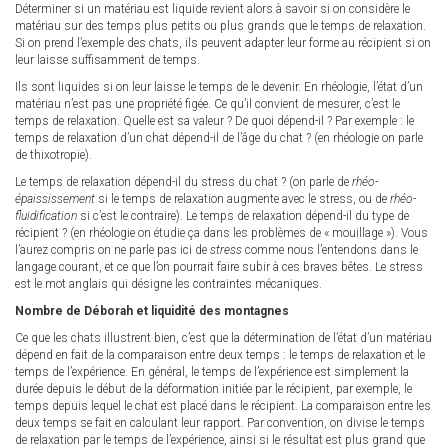
Déterminer si un matériau est liquide revient alors à savoir si on considère le
matériau sur des temps plus petits ou plus grands que le temps de relaxation.
Si on prend l’exemple des chats, ils peuvent adapter leur forme au récipient si on
leur laisse suffisamment de temps.
Ils sont liquides si on leur laisse le temps de le devenir. En rhéologie, l’état d’un
matériau n’est pas une propriété figée. Ce qu’il convient de mesurer, c’est le
temps de relaxation. Quelle est sa valeur ? De quoi dépend-il ? Par exemple : le
temps de relaxation d’un chat dépend-il de l’âge du chat ? (en rhéologie on parle
de thixotropie).
Le temps de relaxation dépend-il du stress du chat ? (on parle de
rhéo-
épaississement
si le temps de relaxation augmente avec le stress, ou de
rhéo-
fluidification
si c’est le contraire). Le temps de relaxation dépend-il du type de
récipient ? (en rhéologie on étudie ça dans les problèmes de « mouillage »). Vous
l’aurez compris on ne parle pas ici de
stress
comme nous l’entendons dans le
langage courant, et ce que l’on pourrait faire subir à ces braves bêtes. Le stress
est le mot anglais qui désigne les contraintes mécaniques.
Nombre de Déborah et liquidité des montagnes
Ce que les chats illustrent bien, c’est que la détermination de l’état d’un matériau
dépend en fait de la comparaison entre deux temps : le temps de relaxation et le
temps de l’expérience. En général, le temps de l’expérience est simplement la
durée depuis le début de la déformation initiée par le récipient, par exemple, le
temps depuis lequel le chat est placé dans le récipient. La comparaison entre les
deux temps se fait en calculant leur rapport. Par convention, on divise le temps
de relaxation par le temps de l’expérience, ainsi si le résultat est plus grand que