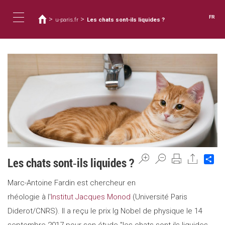
Vous
Aller
au
êtes
FR
>
>
u-paris.fr
Les chats sont‑ils liquides ?
contenu
ici
Toggle
principal
navigation
Sh
Les chats sont‑ils liquides ?
Marc-Antoine Fardin est chercheur en
rhéologie à l'
Institut Jacques Monod
(Université Paris
Diderot/CNRS). Il a reçu le prix Ig Nobel de physique le 14