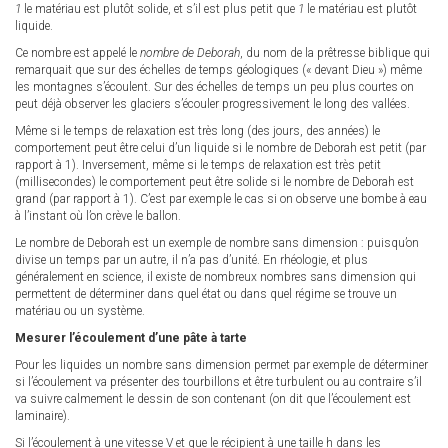
1
le matériau est plutôt solide, et s’il est plus petit que
1
le matériau est plutôt
liquide.
Ce nombre est appelé le
nombre de Deborah
, du nom de la prêtresse biblique qui
remarquait que sur des échelles de temps géologiques (« devant Dieu ») même
les montagnes s’écoulent. Sur des échelles de temps un peu plus courtes on
peut déjà observer les glaciers s’écouler progressivement le long des vallées.
Même si le temps de relaxation est très long (des jours, des années) le
comportement peut être celui d’un liquide si le nombre de Deborah est petit (par
rapport à 1). Inversement, même si le temps de relaxation est très petit
(millisecondes) le comportement peut être solide si le nombre de Deborah est
grand (par rapport à 1). C’est par exemple le cas si on observe une bombe à eau
à l’instant où l’on crève le ballon.
Le nombre de Deborah est un exemple de nombre sans dimension : puisqu’on
divise un temps par un autre, il n’a pas d’unité. En rhéologie, et plus
généralement en science, il existe de nombreux nombres sans dimension qui
permettent de déterminer dans quel état ou dans quel régime se trouve un
matériau ou un système.
Mesurer l’écoulement d’une pâte à tarte
Pour les liquides un nombre sans dimension permet par exemple de déterminer
si l’écoulement va présenter des tourbillons et être turbulent ou au contraire s’il
va suivre calmement le dessin de son contenant (on dit que l’écoulement est
laminaire).
Si l’écoulement à une vitesse V et que le récipient à une taille h dans les