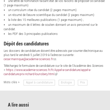
une lettre de nomination faisant état de vos raisons de proposer ce candidat
(1 page maximum)
un curriculum vitae du candidat (2 pages maximum)
un résumé de l’oeuvre scientifique du candidat (2 pages maximum)
la liste des 15 meilleures publications (1 page maximum) ;
un maximum de 4 lettres de soutien donnant un avis personnel sur le
candidat.
les PDF des 3 principales publications
Dépôt des candidatures
Les dossiers de candidature doivent être adressés par courrier électronique au
plus tard le vendredi 5 juillet 2019 à l’adresse suivante :
cesar.manrique@academie-sciences.fr
(link
.
sends
Téléchargez le formulaire de candidature sur le site de l'Académie des Sciences
e-
>
https://www.academie-sciences.fr/fr/Appel-a-candidature/appel-a-
mail)
candidature-prix-richard-lounsbery.html
(link
is
Mots clés >
Appel à candidature
Biologie
Prix
external)
A lire aussi