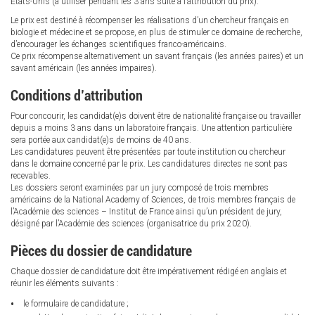
Etats-Unis (à utiliser pendant les 3 ans suite à l’attribution du prix).
Le prix est destiné à récompenser les réalisations d’un chercheur français en
biologie et médecine et se propose, en plus de stimuler ce domaine de recherche,
d’encourager les échanges scientifiques franco-américains.
Ce prix récompense alternativement un savant français (les années paires) et un
savant américain (les années impaires).
Conditions d’attribution
Pour concourir, les candidat(e)s doivent être de nationalité française ou travailler
depuis a moins 3 ans dans un laboratoire français. Une attention particulière
sera portée aux candidat(e)s de moins de 40 ans.
Les candidatures peuvent être présentées par toute institution ou chercheur
dans le domaine concerné par le prix. Les candidatures directes ne sont pas
recevables.
Les dossiers seront examinées par un jury composé de trois membres
américains de la National Academy of Sciences, de trois membres français de
l’Académie des sciences – Institut de France ainsi qu’un président de jury,
désigné par l’Académie des sciences (organisatrice du prix 2020).
Pièces du dossier de candidature
Chaque dossier de candidature doit être impérativement rédigé en anglais et
réunir les éléments suivants :
le formulaire de candidature ;