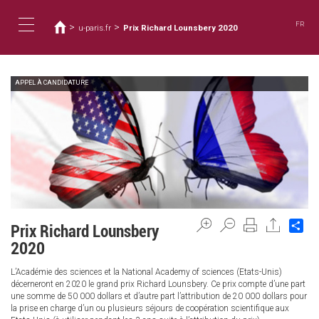
您
移
至
在
FR
>
>
u-paris.fr
Prix Richard Lounsbery 2020
主
這
Toggle
內
裡
容
APPEL À CANDIDATURE
navigation
Sh
Prix Richard Lounsbery
2020
L’Académie des sciences et la National Academy of sciences (Etats-Unis)
décerneront en 2020 le grand prix Richard Lounsbery. Ce prix compte d’une part
une somme de 50 000 dollars et d’autre part l’attribution de 20 000 dollars pour
la prise en charge d’un ou plusieurs séjours de coopération scientifique aux