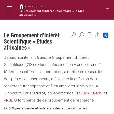
您
移
>
>
至
u-paris.fr
在
FR
主
Le Groupement d’Intérêt Scientifique « Etudes
這
Toggle
內
africaines »
裡
容
navigation
Le Groupement d’Intérêt
Sh
Scientifique « Etudes
africaines »
Depuis maintenant 5 ans, le Groupement d’Intérêt
Scientifique (GIS) « Etudes africaines en France » tend à
fédérer les différents laboratoires, à mettre en réseau les
équipes et les chercheurs, à favoriser la diffusion de la
recherche francophone et à en améliorer la visibilité. À
l'université Paris Diderot, les laboratoires
CESSMA
,
URMIS
et
PRODIG
font partie de ce groupement de recherche.
Le GIS, porte-parole et fédérateur des études africaines