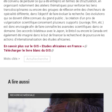
été convenu de perdurer ce qui a été entrepris en termes de structuration, en
organisant notamment des ateliers thématiques pour renforcer les liens
transdisciplinaires ou encore des groupes de réflexion entre des chercheurs de
spécialité différente, dans l’objectif de faire évoluer la recherche. Des évolutions
qui se doivent d’être connues du grand public ; la création d’un prix de
vulgarisation scientifique concernant plusieurs supports (ouvrage, film, etc.)
est donc envisagée afin de faire connaître les avancées scientifiques dans ce
domaine. Des accords bilatéraux avec le Japon, le Brésil ou encore le Canada ont
également été imaginé dans le but de financer la recherche et de poursuivre les
actions d’internationalisation des études africaines.
En savoir plus sur le GIS « Etudes africaines en France »
(link
Télécharger le livre blanc du GIS
(link
is
is
external)
Mots clés >
ActuRecherche
external)
A lire aussi
RECHERCHE MÉDICALE