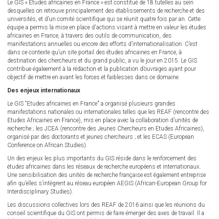
Le GIS « Etudes africaines en France » est constitué de 18 tutelles au sein
desquelles on retrouve principalement des établissements de recherche et des
universités, et d’un comité scientifique qui se réunit quatre fois par an. Cette
équipe a permis la mise en place d'actions visant à mettre en valeur les études
africaines en France, à travers des outils de communication, des
manifestations annuelles ou encore des efforts d’internationalisation. C’est
dans ce contexte qu’un site portail des études africaines en France, à
destination des chercheurs et du grand public, a vu le jour en 2015. Le GIS
contribue égaleement à la rédaction et la publication d’ouvrages ayant pour
objectif de mettre en avant les forces et faiblesses dans ce domaine.
Des enjeux internationaux
Le GIS "Etudes africaines en France" a organisé plusieurs grandes
manifestations nationales ou internationales telles que les REAF (rencontre des
Etudes Africaines en France), mis en place avec la collaboration d’unités de
recherche ; les JCEA (rencontre des Jeunes Chercheurs en Etudes Africaines),
organisé par des doctorants et jeunes chercheurs ; et les ECAS (European
Conference on African Studies).
Un des enjeux les plus importants du GIS réside dans le renforcement des
études africaines dans les réseaux de recherche européens et internationaux.
Une sensibilisation des unités de recherche française est également entreprise
afin qu’elles s’intègrent au réseau européen AEGIS (African-European Group for
Interdisciplinary Studies).
Les discussions collectives lors des REAF de 2016 ainsi que les réunions du
conseil scientifique du GIS ont permis de faire émerger des axes de travail. Il a