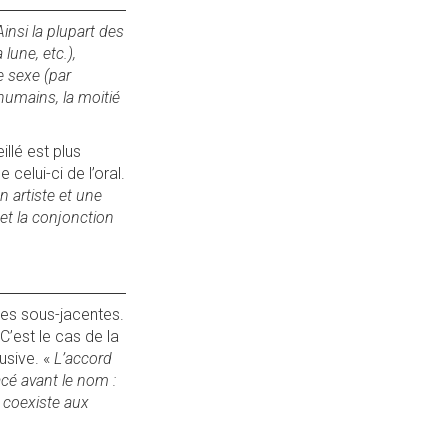
insi la plupart des
lune, etc.),
e sexe (par
humains, la moitié
llé est plus
 celui-ci de l’oral.
un artiste et une
 et la conjonction
ales sous-jacentes.
 C’est le cas de la
lusive. «
L’accord
acé avant le nom :
l coexiste aux