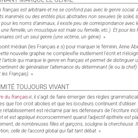
français est arbitraire et ne se confond pas avec le genre social. A
inanimés ou des entités plus abstraites non sexuées (le soleil, la 
e pour les noms d’animaux, il existe peu de correspondance avec l
une femelle, un moustique est male ou femelle, etc.). Et pour les 
naires ont un seul genre (une victime, un génie).
»
point médian (les Français.e.s) pour marquer le féminin, Anne Abei
tte nouvelle graphie ne complexifie inutilement l’écrit et n’éloigne
est l’article qui marque le genre en français et permet de distinguer 
 pertinent de généraliser l’alternance du déterminant (le ou la chef)
t les Français).
»
IMITÉ TOUJOURS VIVANT
e du français
(link
, il s’agit de faire émerger des règles grammatic
es que l’on croit abolies et que les locuteurs continuent d’utiliser.
is
le rétablissement est réclamé par les défenseurs de l’écriture inc
external)
nt et est appliqué inconsciemment quand l’adjectif épithète est pl
lement, de nombreuses filles et garçons, souligne la chercheuse. I
tion, celle de l’accord global qui fait tant débat.
»