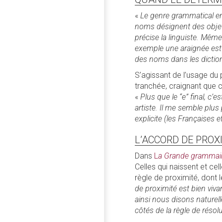
«
Le genre grammatical en 
noms désignent des objets 
précise la linguiste. Mêm
exemple une araignée est 
des noms dans les diction
S’agissant de l’usage du 
tranchée, craignant que ce
«
Plus que le “e” final, c’
artiste. Il me semble plus
explicite (les Françaises e
L’ACCORD DE PROX
Dans
L
a Grande grammair
Celles qui naissent et cell
règle de proximité, dont 
de proximité est bien viva
ainsi nous disons naturel
côtés de la règle de résolu