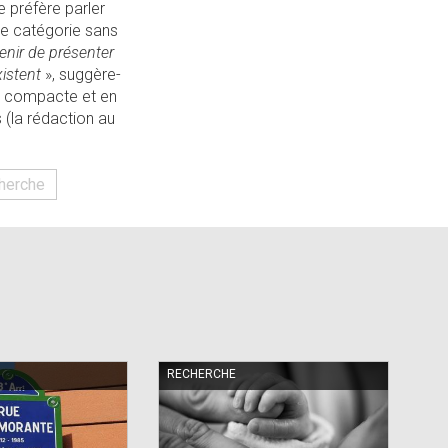
le préfère parler
une catégorie sans
avenir de présenter
istent
», suggère-
ure compacte et en
s (la rédaction au
herche
RECHERCHE
RE