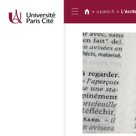
您
移
至
在
>
>
u-paris.fr
L’écrit
Toggle
主
這
內
裡
容
navigation