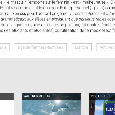
ule « le masculin l’emporte sur le féminin » est « malheureuse ». El
éfaut » comme c’est le cas pour le il impersonnel (Il pleut) ou 
nt) et bien sûr, pour l’accord en genre. «
Il serait intéressant à l’
 grammaticaux aux élèves en expliquant que plusieurs règles coex
ce de la langue française a tranché, se prononçant contre l’écrit
(les étudiants et étudiantes) ou l’utilisation de termes collectif
ique
Egalité femmes-hommes
Ecriture
ActuRec
CAFÉ DES MÉTIERS
VISITE GUIDÉE