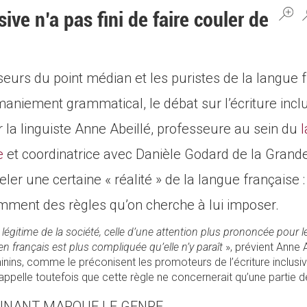
sive n’a pas fini de faire couler de
eurs du point médian et les puristes de la langue 
maniement grammatical, le débat sur l’écriture inclu
 la linguiste Anne Abeillé, professeure au sein du
l
e
et coordinatrice avec Danièle Godard de la Gran
ler une certaine « réalité » de la langue française :
amment des règles qu’on cherche à lui imposer.
gitime de la société, celle d’une attention plus prononcée pour l
n français est plus compliquée qu’elle n’y paraît
», prévient Anne 
ins, comme le préconisent les promoteurs de l’écriture inclusiv
 rappelle toutefois que cette règle ne concernerait qu’une partie 
INANT MARQUE LE GENRE