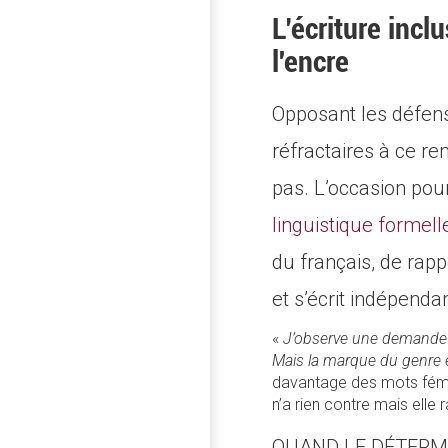
L’écriture inclu
l'encre
Opposant les défens
réfractaires à ce re
pas. L’occasion pour
linguistique formell
du français, de rappe
et s’écrit indépend
«
J’observe une demande lé
Mais la marque du genre e
davantage des mots fémin
n’a rien contre mais elle
QUAND LE DÉTERM