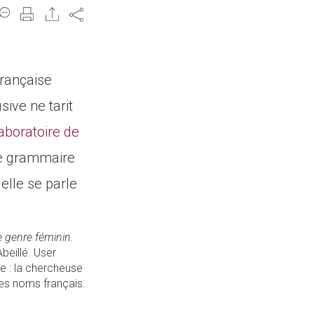
Share
française
sive ne tarit
aboratoire de
de grammaire
 elle se parle
e genre féminin.
Abeillé. User
e : la chercheuse
des noms français.