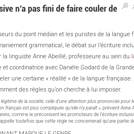
sive n’a pas fini de faire couler de
eurs du point médian et les puristes de la langue 
maniement grammatical, le débat sur l’écriture inclu
 la linguiste Anne Abeillé, professeure au sein du
l
e
et coordinatrice avec Danièle Godard de la Gran
ler une certaine « réalité » de la langue française :
amment des règles qu’on cherche à lui imposer.
gitime de la société, celle d’une attention plus prononcée pour l
n français est plus compliquée qu’elle n’y paraît
», prévient Anne 
ins, comme le préconisent les promoteurs de l’écriture inclusiv
 rappelle toutefois que cette règle ne concernerait qu’une partie 
INANT MARQUE LE GENRE