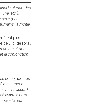
insi la plupart des
lune, etc.),
e sexe (par
humains, la moitié
llé est plus
 celui-ci de l’oral.
un artiste et une
 et la conjonction
ales sous-jacentes.
 C’est le cas de la
lusive. «
L’accord
acé avant le nom :
l coexiste aux