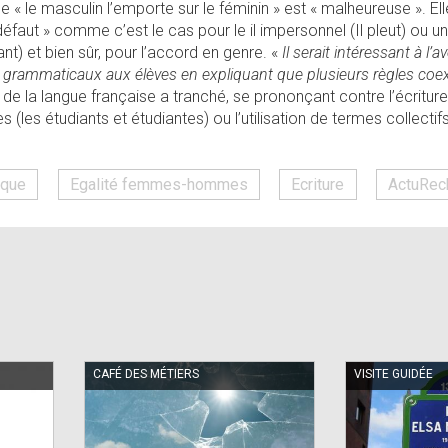
ule « le masculin l’emporte sur le féminin » est « malheureuse ». El
éfaut » comme c’est le cas pour le il impersonnel (Il pleut) ou 
nt) et bien sûr, pour l’accord en genre. «
Il serait intéressant à l’
 grammaticaux aux élèves en expliquant que plusieurs règles coex
ce de la langue française a tranché, se prononçant contre l’écrit
(les étudiants et étudiantes) ou l’utilisation de termes collectif
ique
Egalité femmes-hommes
Ecriture
ActuRec
CAFÉ DES MÉTIERS
VISITE GUIDÉE