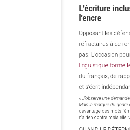
L’écriture inclu
l'encre
Opposant les défens
réfractaires à ce re
pas. L’occasion pour
linguistique formell
du français, de rappe
et s’écrit indépend
«
J’observe une demande lé
Mais la marque du genre e
davantage des mots fémin
n’a rien contre mais elle
QUAND LE DÉTERM