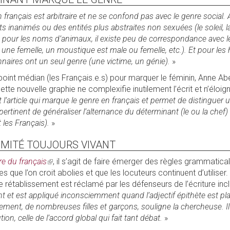
français est arbitraire et ne se confond pas avec le genre social. A
inanimés ou des entités plus abstraites non sexuées (le soleil, la 
e pour les noms d’animaux, il existe peu de correspondance avec l
une femelle, un moustique est male ou femelle, etc.). Et pour les 
naires ont un seul genre (une victime, un génie).
»
point médian (les Français.e.s) pour marquer le féminin, Anne Abei
tte nouvelle graphie ne complexifie inutilement l’écrit et n’éloigne
est l’article qui marque le genre en français et permet de distinguer 
 pertinent de généraliser l’alternance du déterminant (le ou la chef)
t les Français).
»
IMITÉ TOUJOURS VIVANT
e du français
(link
, il s’agit de faire émerger des règles grammatic
es que l’on croit abolies et que les locuteurs continuent d’utiliser.
is
le rétablissement est réclamé par les défenseurs de l’écriture inc
external)
nt et est appliqué inconsciemment quand l’adjectif épithète est pl
lement, de nombreuses filles et garçons, souligne la chercheuse. I
tion, celle de l’accord global qui fait tant débat.
»