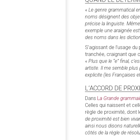
«
Le genre grammatical en 
noms désignent des objets 
précise la linguiste. Mêm
exemple une araignée est 
des noms dans les diction
S’agissant de l’usage du 
tranchée, craignant que ce
«
Plus que le “e” final, c’
artiste. Il me semble plus
explicite (les Françaises e
L’ACCORD DE PROX
Dans
L
a Grande grammair
Celles qui naissent et cell
règle de proximité, dont 
de proximité est bien viva
ainsi nous disons naturel
côtés de la règle de résolu