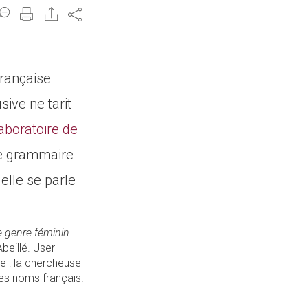
Share
française
sive ne tarit
aboratoire de
de grammaire
 elle se parle
e genre féminin.
Abeillé. User
e : la chercheuse
des noms français.