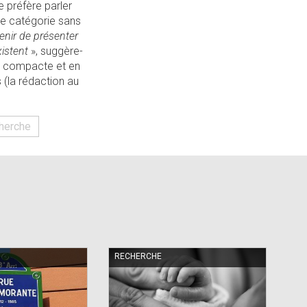
le préfère parler
une catégorie sans
avenir de présenter
istent
», suggère-
ure compacte et en
s (la rédaction au
herche
RECHERCHE
RE