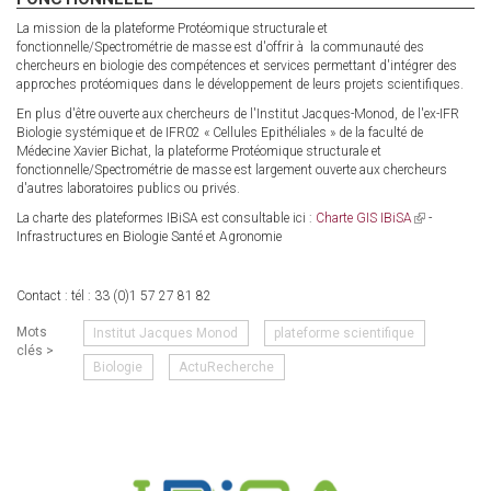
La mission de la plateforme Protéomique structurale et
fonctionnelle/Spectrométrie de masse est d'offrir à la communauté des
chercheurs en biologie des compétences et services permettant d'intégrer des
approches protéomiques dans le développement de leurs projets scientifiques.
En plus d'être ouverte aux chercheurs de l'Institut Jacques-Monod, de l'ex-IFR
Biologie systémique et de IFR02 « Cellules Epithéliales » de la faculté de
Médecine Xavier Bichat, la plateforme Protéomique structurale et
fonctionnelle/Spectrométrie de masse est largement ouverte aux chercheurs
d'autres laboratoires publics ou privés.
La charte des plateformes IBiSA est consultable ici :
Charte GIS IBiSA
(link
-
Infrastructures en Biologie Santé et Agronomie
is
external)
Contact : tél : 33 (0)1 57 27 81 82
Mots
Institut Jacques Monod
plateforme scientifique
clés >
Biologie
ActuRecherche