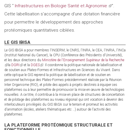
GIS "
Infrastructures en Biologie Santé et Agronomie
(link
".
externa
Cette labellisation s'accompagne d'une dotation financière
is
pour permettre le développement des approches
external)
protéomiques quantitatives ciblées.
LE GIS IBISA
Le GIS IBiSA a pour membres l'INSERM, le CNRS, l'INRA, le CEA, l'INRIA, l'INCa
(Institut National du Cancer), la CPU (Conférence des Présidents d'Université),
et les deux directions du
Ministère de l'Enseignement Supérieur de la Recherche
(link
la
DGRI
(link
et la
DGES
(link
. Il coordonne la politique nationale de labellisation et
is
de soutien aux Plates-Formes et Infrastructures en Sciences du Vivant. Dans
is
is
external)
cette optique le GIS reprend la politique de labellisation et de soutien en
external)
external)
personnel technique des Plates-Formes précédemment réalisée par la Réunion
Inter Organisme (RIO), et pilote des appels à projets destinés à équiper ces
plateformes ou à leur permettre de promouvoir la mise en œuvre de technologies
nouvelles. A ce titre, il contribue à la mise en place de structures de concertation
et de pilotage des plateformes au niveau régional qui ont vocation à devenir des
interlocuteurs privilégiés du GIS IBiSA sur le terrain et promeut les activités
d'animation (écoles, ateliers thématiques etc …) autour de l'activité des
plateformes.
LA PLATEFORME PROTÉOMIQUE STRUCTURALE ET
FONCTIONNELLE