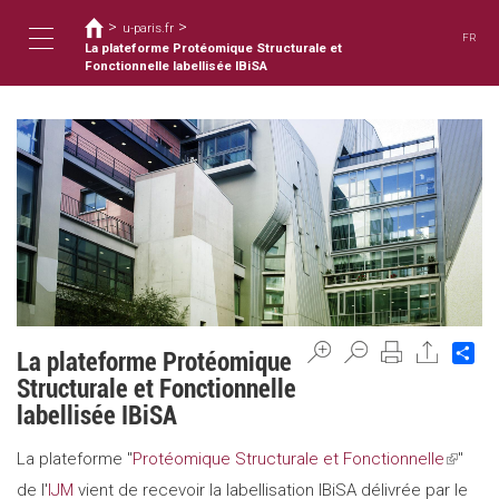
You
Skip
>
>
to
u-paris.fr
are
FR
main
La plateforme Protéomique Structurale et
here
Toggle
content
Fonctionnelle labellisée IBiSA
navigation
Sh
La plateforme Protéomique
Structurale et Fonctionnelle
labellisée IBiSA
La plateforme "
Protéomique Structurale et Fonctionnelle
(link
"
de l'
IJM
vient de recevoir la labellisation IBiSA délivrée par le
is