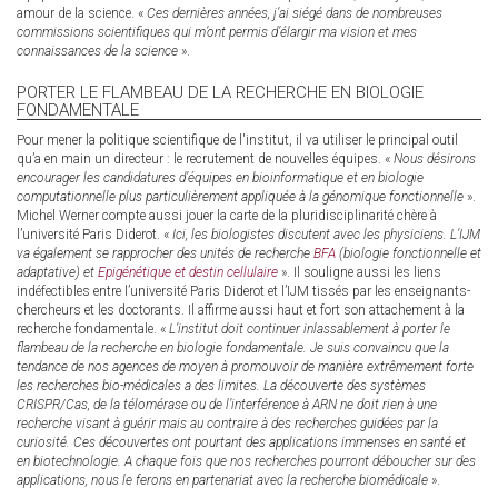
amour de la science. «
Ces dernières années, j’ai siégé dans de nombreuses
commissions scientifiques qui m’ont permis d’élargir ma vision et mes
connaissances de la science
».
PORTER LE FLAMBEAU DE LA RECHERCHE EN BIOLOGIE
FONDAMENTALE
Pour mener la politique scientifique de l'institut, il va utiliser le principal outil
qu’a en main un directeur : le recrutement de nouvelles équipes. «
Nous désirons
encourager les candidatures d’équipes en bioinformatique et en biologie
computationnelle plus particulièrement appliquée à la génomique fonctionnelle
».
Michel Werner compte aussi jouer la carte de la pluridisciplinarité chère à
l’université Paris Diderot. «
Ici, les biologistes discutent avec les physiciens. L’IJM
va également se rapprocher des unités de recherche
BFA
(biologie fonctionnelle et
adaptative) et
Epigénétique et destin cellulaire
». Il souligne aussi les liens
indéfectibles entre l’université Paris Diderot et l’IJM tissés par les enseignants-
chercheurs et les doctorants. Il affirme aussi haut et fort son attachement à la
recherche fondamentale. «
L’institut doit continuer inlassablement à porter le
flambeau de la recherche en biologie fondamentale. Je suis convaincu que la
tendance de nos agences de moyen à promouvoir de manière extrêmement forte
les recherches bio-médicales a des limites. La découverte des systèmes
CRISPR/Cas, de la télomérase ou de l’interférence à ARN ne doit rien à une
recherche visant à guérir mais au contraire à des recherches guidées par la
curiosité. Ces découvertes ont pourtant des applications immenses en santé et
en biotechnologie. A chaque fois que nos recherches pourront déboucher sur des
applications, nous le ferons en partenariat avec la recherche biomédicale
».