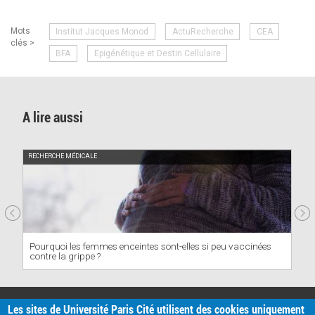
Mots
Institut Jacques Monod
ActuRecherche
CEA
clés >
BFA
Epigénétique et Destin Cellulaire
A lire aussi
RECHERCHE MÉDICALE
Pourquoi les femmes enceintes sont-elles si peu vaccinées
contre la grippe ?
PRATIQUE
Les sites de Université Paris Cité utilisent des cookies uniquement