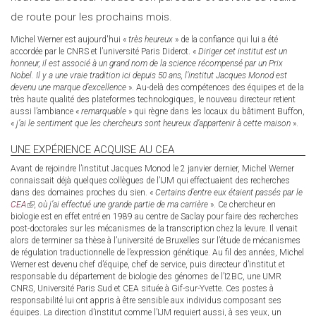
de route pour les prochains mois.
Michel Werner est aujourd'hui «
très heureux
» de la confiance qui lui a été
accordée par le CNRS et l’université Paris Diderot. «
Diriger cet institut est un
honneur, il est associé à un grand nom de la science récompensé par un Prix
Nobel. Il y a une vraie tradition ici depuis 50 ans, l’institut Jacques Monod est
devenu une marque d’excellence
». Au-delà des compétences des équipes et de la
très haute qualité des plateformes technologiques, le nouveau directeur retient
aussi l’ambiance «
remarquable
» qui règne dans les locaux du bâtiment Buffon,
«
j’ai le sentiment que les chercheurs sont heureux d’appartenir à cette maison
».
UNE EXPÉRIENCE ACQUISE AU CEA
Avant de rejoindre l’institut Jacques Monod le 2 janvier dernier, Michel Werner
connaissait déjà quelques collègues de l’IJM qui effectuaient des recherches
dans des domaines proches du sien. «
Certains d’entre eux étaient passés par le
CEA
(link
, où j’ai effectué une grande partie de ma carrière
». Ce chercheur en
biologie est en effet entré en 1989 au centre de Saclay pour faire des recherches
is
post-doctorales sur les mécanismes de la transcription chez la levure. Il venait
external)
alors de terminer sa thèse à l’université de Bruxelles sur l’étude de mécanismes
de régulation traductionnelle de l’expression génétique. Au fil des années, Michel
Werner est devenu chef d’équipe, chef de service, puis directeur d’institut et
responsable du département de biologie des génomes de l’I2BC, une UMR
CNRS, Université Paris Sud et CEA située à Gif-sur-Yvette. Ces postes à
responsabilité lui ont appris à être sensible aux individus composant ses
équipes. La direction d’institut comme l’IJM requiert aussi, à ses yeux, un