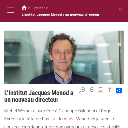
You
Skip
to
>
>
are
u-paris.fr
FR
main
here
L’institut Jacques Monod a un nouveau directeur
Toggle
content
navigation
Sh
L’institut Jacques Monod a
un nouveau directeur
Michel Werner a succédé à Giuseppe Baldacci et Roger
Karess à la tête de l’
institut Jacques Monod
en janvier. Le
nouveau directeur retrace son parcours et dévoile sa feuille