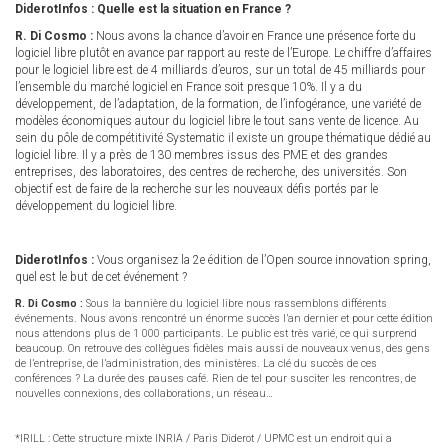
DiderotInfos : Quelle est la situation en France ?
R. Di Cosmo :
Nous avons la chance d’avoir en France une présence forte du
logiciel libre plutôt en avance par rapport au reste de l’Europe. Le chiffre d’affaires
pour le logiciel libre est de 4 milliards d’euros, sur un total de 45 milliards pour
l’ensemble du marché logiciel en France soit presque 10%. Il y a du
développement, de l’adaptation, de la formation, de l’infogérance, une variété de
modèles économiques autour du logiciel libre le tout sans vente de licence. Au
sein du pôle de compétitivité Systematic il existe un groupe thématique dédié au
logiciel libre. Il y a près de 130 membres issus des PME et des grandes
entreprises, des laboratoires, des centres de recherche, des universités. Son
objectif est de faire de la recherche sur les nouveaux défis portés par le
développement du logiciel libre.
DiderotInfos :
Vous organisez la 2e édition de l’Open source innovation spring,
quel est le but de cet événement ?
R. Di Cosmo :
Sous la bannière du logiciel libre nous rassemblons différents
événements. Nous avons rencontré un énorme succès l’an dernier et pour cette édition
nous attendons plus de 1 000 participants. Le public est très varié, ce qui surprend
beaucoup. On retrouve des collègues fidèles mais aussi de nouveaux venus, des gens
de l’entreprise, de l’administration, des ministères. La clé du succès de ces
conférences ? La durée des pauses café. Rien de tel pour susciter les rencontres, de
nouvelles connexions, des collaborations, un réseau…
*IRILL : Cette structure mixte INRIA / Paris Diderot / UPMC est un endroit qui a