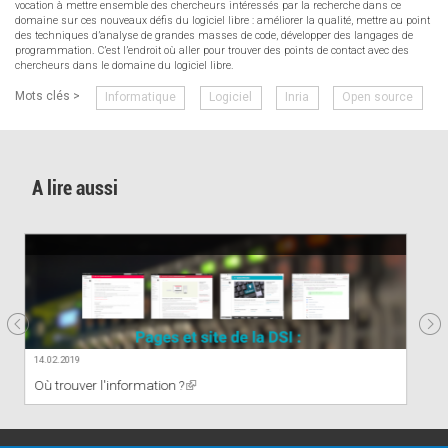
vocation à mettre ensemble des chercheurs intéressés par la recherche dans ce
domaine sur ces nouveaux défis du logiciel libre : améliorer la qualité, mettre au point
des techniques d’analyse de grandes masses de code, développer des langages de
programmation. C’est l’endroit où aller pour trouver des points de contact avec des
chercheurs dans le domaine du logiciel libre.
Mots clés >
Informatique
Logiciel
Inria
Open source
A lire aussi
COMMUNIQUÉ
Création d'une unité mixte internationale franc
en informatique
(link
is
external)