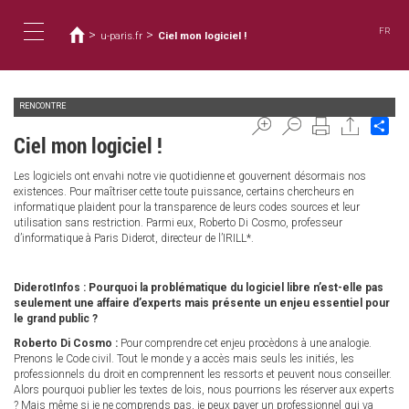
You
Skip
to
are
FR
>
>
u-paris.fr
Ciel mon logiciel !
main
here
Toggle
content
RENCONTRE
navigation
Sh
Ciel mon logiciel !
Les logiciels ont envahi notre vie quotidienne et gouvernent désormais nos
existences. Pour maîtriser cette toute puissance, certains chercheurs en
informatique plaident pour la transparence de leurs codes sources et leur
utilisation sans restriction. Parmi eux, Roberto Di Cosmo, professeur
d’informatique à Paris Diderot, directeur de l’IRILL*.
DiderotInfos : Pourquoi la problématique du logiciel libre n’est-elle pas
seulement une affaire d’experts mais présente un enjeu essentiel pour
le grand public ?
Roberto Di Cosmo :
Pour comprendre cet enjeu procèdons à une analogie.
Prenons le Code civil. Tout le monde y a accès mais seuls les initiés, les
professionnels du droit en comprennent les ressorts et peuvent nous conseiller.
Alors pourquoi publier les textes de lois, nous pourrions les réserver aux experts
? Mais même si je ne comprends pas, je peux payer un professionnel qui va