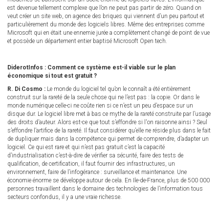
est devenue tellement complexe que l’on ne peut pas partir de zéro. Quand on
veut créer un site web, on agence des briques qui viennent d’un peu partout et
particulièrement du monde des logiciels libres. Même des entreprises comme
Microsoft qui en était une ennemie jurée a complètement changé de point de vue
et possède un département entier baptisé Microsoft Open tech.
DiderotInfos : Comment ce système est-il viable sur le plan
économique si tout est gratuit ?
R. Di Cosmo :
Le monde du logiciel tel qu’on le connaît a été entièrement
construit sur la rareté de la seule chose qui ne l’est pas : la copie. Or dans le
monde numérique celle-ci ne coûte rien si ce n’est un peu d’espace sur un
disque dur. Le logiciel libre met à bas ce mythe de la rareté construite par l’usage
des droits d’auteur. Alors est-ce que tout s’effondre si l'on raisonne ainsi ? Seul
s’effondre l’artifice de la rareté. Il faut considérer qu’elle ne réside plus dans le fait
de dupliquer mais dans la compétence qui permet de comprendre, d’adapter un
logiciel. Ce qui est rare et qui n’est pas gratuit c’est la capacité
d’industrialisation c’est-à-dire de vérifier sa sécurité, faire des tests de
qualification, de certification, il faut fournir des infrastructures, un
environnement, faire de l’infogérance : surveillance et maintenance. Une
économie énorme se développe autour de cela. En Ile-de-France, plus de 500 000
personnes travaillent dans le domaine des technologies de l’information tous
secteurs confondus, il y a une vraie richesse.