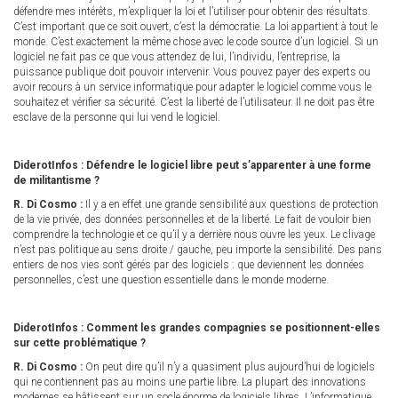
défendre mes intérêts, m’expliquer la loi et l’utiliser pour obtenir des résultats.
C’est important que ce soit ouvert, c’est la démocratie. La loi appartient à tout le
monde. C’est exactement la même chose avec le code source d’un logiciel. Si un
logiciel ne fait pas ce que vous attendez de lui, l’individu, l’entreprise, la
puissance publique doit pouvoir intervenir. Vous pouvez payer des experts ou
avoir recours à un service informatique pour adapter le logiciel comme vous le
souhaitez et vérifier sa sécurité. C’est la liberté de l’utilisateur. Il ne doit pas être
esclave de la personne qui lui vend le logiciel.
DiderotInfos : Défendre le logiciel libre peut s’apparenter à une forme
de militantisme ?
R. Di Cosmo :
Il y a en effet une grande sensibilité aux questions de protection
de la vie privée, des données personnelles et de la liberté. Le fait de vouloir bien
comprendre la technologie et ce qu’il y a derrière nous ouvre les yeux. Le clivage
n’est pas politique au sens droite / gauche, peu importe la sensibilité. Des pans
entiers de nos vies sont gérés par des logiciels : que deviennent les données
personnelles, c’est une question essentielle dans le monde moderne.
DiderotInfos : Comment les grandes compagnies se positionnent-elles
sur cette problématique ?
R. Di Cosmo :
On peut dire qu’il n’y a quasiment plus aujourd’hui de logiciels
qui ne contiennent pas au moins une partie libre. La plupart des innovations
modernes se bâtissent sur un socle énorme de logiciels libres. L’informatique