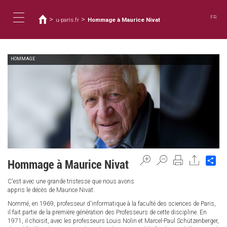
You
Skip
to
are
FR
>
>
u-paris.fr
Hommage à Maurice Nivat
main
here
Toggle
content
HOMMAGE
navigation
Sh
Hommage à Maurice Nivat
C'est avec une grande tristesse que nous avons
appris le décès de Maurice Nivat.
Nommé, en 1969, professeur d'informatique à la faculté des sciences de Paris,
il fait partie de la première génération des Professeurs de cette discipline. En
1971, il choisit, avec les professeurs Louis Nolin et Marcel-Paul Schützenberger,