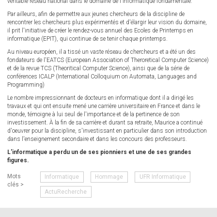
véritable réseau national dans le domaine de l'informatique fondamentale.
Par ailleurs, afin de permettre aux jeunes chercheurs de la discipline de
rencontrer les chercheurs plus expérimentés et d'élargir leur vision du domaine,
il prit l'initiative de créer le rendez-vous annuel des Ecoles de Printemps en
informatique (EPIT), qui continue de se tenir chaque printemps.
Au niveau européen, il a tissé un vaste réseau de chercheurs et a été un des
fondateurs de l'EATCS (European Association of Theroretical Computer Science)
et de la revue TCS (Theoritical Computer Science), ainsi que de la série de
conférences ICALP (International Colloquium on Automata, Languages and
Programming)
Le nombre impressionnant de docteurs en informatique dont il a dirigé les
travaux et qui ont ensuite mené une carrière universitaire en France et dans le
monde, témoigne à lui seul de l'importance et de la pertinence de son
investissement. À la fin de sa carrière et durant sa retraite, Maurice a continué
d'oeuvrer pour la discipline, s'investissant en particulier dans son introduction
dans l'enseignement secondaire et dans les concours des professeurs.
L'informatique a perdu un de ses pionniers et une de ses grandes
figures.
Mots
Informatique
Hommage
UFR Informatique
clés >
ActuRecherche