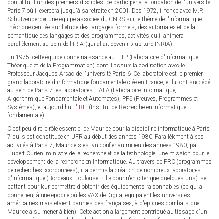
dont il fut l'un des premiers disciples, de participer à la fondation de l'université
Paris 7 où il exercera jusqu'à sa retraite en 2001. Dès 1972, il fonde avec M.P.
Schützenberger une équipe associée du CNRS sur le thème de l'informatique
théorique centrée sur l'étude des langages formels, des automates et de la
sémantique des langages et des programmes, activités qu'il animera
parallèlement au sein de l'IRIA (qui allait devenir plus tard INRIA).
En 1975, cette équipe donne naissance au LITP (Laboratoire d'Informatique
Théorique et de la Programmation) dont il assure la codirection avec le
Professeur Jacques Arsac de l'université Paris 6. Ce laboratoire est le premier
grand laboratoire d'informatique fondamentale créé en France, et lui ont succédé
au sein de Paris 7 les laboratoires LIAFA (Laboratoire Informatique,
Algorithmique Fondamentale et Automates), PPS (Preuves, Programmes et
Systèmes), et aujourd'hui l'
IRIF
(Institut de Recherche en Informatique
fondamentale).
C'est peu dire le rôle essentiel de Maurice pour la discipline informatique à Paris
7 qui s'est constituée en UFR au début des années 1980. Parallèlement à ses
activités à Paris 7, Maurice s'est vu confier au milieu des années 1980, par
Hubert Curien, ministre de la recherche et de la technologie, une mission pour le
développement de la recherche en Informatique. Au travers de PRC (programmes
de recherches coordonnées), il a permis la création de nombreux laboratoires
d'informatique (Bordeaux, Toulouse, Lille pour n'en citer que quelques-uns), se
battant pour leur permettre d'obtenir des équipements raisonnables (ce qui a
donné lieu, à une époque où les VAX de Digital équipaient les universités
américaines mais étaient bannies des françaises, à d'épiques combats que
Maurice a su mener à bien). Cette action a largement contribué au tissage d'un