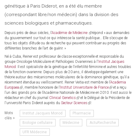
génétique à Paris Diderot, en a été élu membre
(correspondant libre/non médecin) dans la division des
sciences biologiques et pharmaceutiques.
Depuis près de deux siècles, l’
Académie de Médecine
(link
répond « aux demandes
du gouvernement sur tout ce qui intéresse la santé publique… Elle s’occupe de
is
tous les objets d’étude ou de recherche qui peuvent contribuer au progrès des
external)
différentes branches de l’art de guérir. »
Né à Cuba, Reiner est professeur de classe exceptionnelle et responsable du
groupe Oncologie Moléculaire et Pathologies Ovariennes à l'
Institut Jacques
Monod
. Il est spécialiste de la génétique de l’infertilité féminine et autres troubles
de la fonction ovarienne. Depuis plus de 20 ans, il développe également une
théorie autour des mécanismes moléculaires de la dominance génétique, qu’il a
récemment étendue au vieillissement. Reiner Veitia est membre de l’
Academia
Europaea
(link
, membre honoraire de l’
Institut Universitaire de France
(link
et a reçu
l’un des grands prix de l’Académie Nationale de Médecine en 2010. Il est aussi le
is
is
rédacteur en chef du journal
external)
Clinical Genetics
(link
et le Délégué de la Présidente de
external)
l'université Paris Diderot auprès du
Secteur Sciences
is
(link
.
external)
is
Mots
Institut Jacques Monod
Pharmacie
external)
clés >
Biologie cellulaire
Médecine
ActuRecherche
UFR Médecine