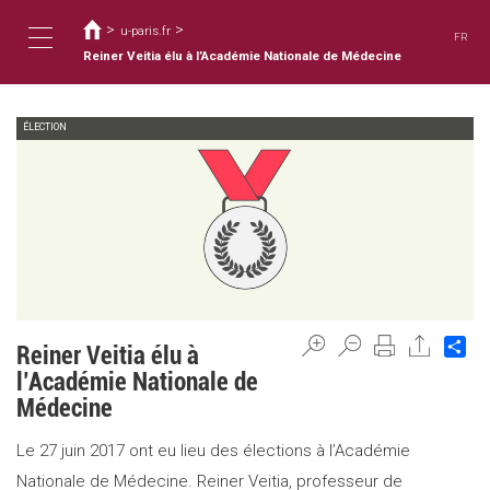
You
Skip
to
>
>
are
u-paris.fr
FR
main
here
Reiner Veitia élu à l’Académie Nationale de Médecine
Toggle
content
ÉLECTION
navigation
Sh
Reiner Veitia élu à
l’Académie Nationale de
Médecine
Le 27 juin 2017 ont eu lieu des élections à l’Académie
Nationale de Médecine. Reiner Veitia, professeur de