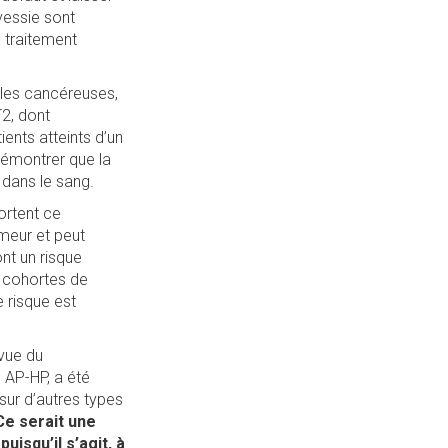
vessie sont
 traitement
ules cancéreuses,
T2, dont
ents atteints d’un
 démontrer que la
 dans le sang.
ortent ce
umeur et peut
ont un risque
s cohortes de
e risque est
 vue du
, AP-HP, a été
sur d’autres types
Ce serait une
uisqu’il s’agit, à