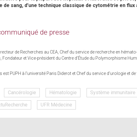
se de sang, d’une technique classique de cytométrie en flux
 communiqué de presse
Directeur de Recherches au CEA, Chef du service de recherche en hémat
uis, Fondateur et Vice-président du Centre d’Étude du Polymorphisme Hum
t PUPH à l’université Paris Diderot et Chef du service d’urologie et de 
Cancérologie
Hématologie
Système immunitaire
ctuRecherche
UFR Médecine