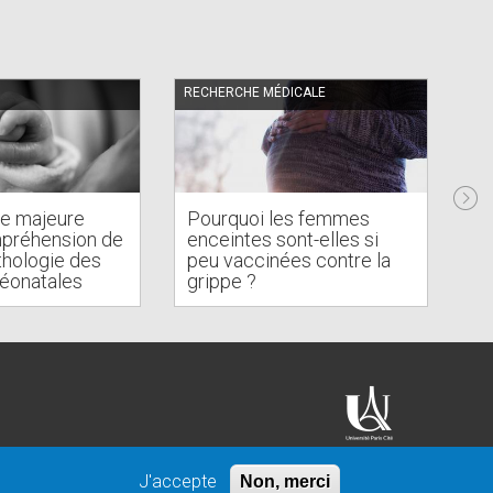
RECHERCHE MÉDICALE
FÉL
e majeure
Pourquoi les femmes
mpréhension de
enceintes sont-elles si
thologie des
peu vaccinées contre la
Hi
néonatales
grippe ?
un
J'accepte
Non, merci