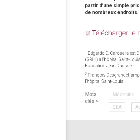
partir d’une simple pri
de nombreux endroits.
Télécharger le
1
Edgardo D. Carosella est 
(SRHI) à l’hôpital Saint-Lo
Fondation Jean Dausset.
2
François Desgrandchamps es
l’hôpital Saint-Louis.
Mots
Médecine
clés >
CEA
A