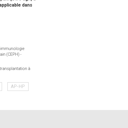
 applicable dans
o-immunologie
ain (CEPH) -
transplantation à
AP-HP