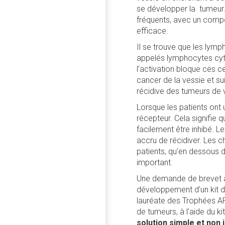
se développer la tumeur. 
fréquents, avec un compo
efficace.
Il se trouve que les lym
appelés lymphocytes cyto
l’activation bloque ces c
cancer de la vessie et su
récidive des tumeurs de 
Lorsque les patients ont
récepteur. Cela signifie q
facilement être inhibé. Le
accru de récidiver. Les c
patients, qu’en dessous d
important.
Une demande de brevet a é
développement d’un kit d’
lauréate des Trophées AP
de tumeurs, à l’aide du 
solution simple et non i