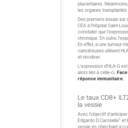
placentaires. Néanmoins,
les organes transplantés 
Des premiers essais sur 
CEA à l’Hôpital Saint-Loui
constater que l’expressio
chronique. En outre, l’e
En effet, si une tumeur n’
cancéreuses utilisent HL
et récidiver.
L’expression d’HLA-G est 
alors liés à celle-ci.
Face 
réponse immunitaire.
Le taux CD8+ ILT2
la vessie
Avec l’objectif d’anticipe
1
Edgardo D.Carosella
et 
vessie en cherchant à co