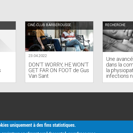
CINÉ-CLUB BARBEROUSSE
RECHERCHE
23.04.2022
Une avancé
DON'T WORRY, HE WON'T
dans la co
s
GET FAR ON FOOT de Gus
la physiopa
Van Sant
infections 
ookies uniquement à des fins statistiques.