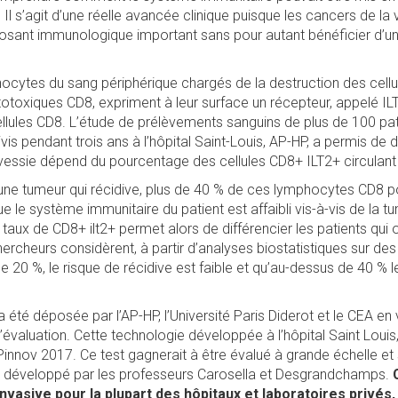
Il s’agit d’une réelle avancée clinique puisque les cancers de la 
sant immunologique important sans pour autant bénéficier d’un
phocytes du sang périphérique chargés de la destruction des cell
toxiques CD8, expriment à leur surface un récepteur, appelé IL
ellules CD8. L’étude de prélèvements sanguins de plus de 100 pati
ivis pendant trois ans à l’hôpital Saint-Louis, AP-HP, a permis de
vessie dépend du pourcentage des cellules CD8+ ILT2+ circulant
 une tumeur qui récidive, plus de 40 % de ces lymphocytes CD8 p
ue le système immunitaire du patient est affaibli vis-à-vis de la t
 taux de CD8+ ilt2+ permet alors de différencier les patients qui 
hercheurs considèrent, à partir d’analyses biostatistiques sur de
e 20 %, le risque de récidive est faible et qu’au-dessus de 40 % l
té déposée par l’AP-HP, l’Université Paris Diderot et le CEA en
évaluation. Cette technologie développée à l’hôpital Saint Louis
innov 2017. Ce test gagnerait à être évalué à grande échelle et 
kit développé par les professeurs Carosella et Desgrandchamps.
nvasive pour la plupart des hôpitaux et laboratoires privés, p