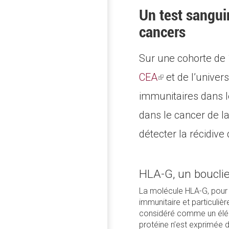
Un test sanguin
cancers
Sur une cohorte de 1
CEA
(link
et de l’univer
immunitaires dans le
is
dans le cancer de la
external)
détecter la récidive
HLA-G, un bouclie
La molécule HLA-G, pour
immunitaire et particuliè
considéré comme un éléme
protéine n’est exprimée 