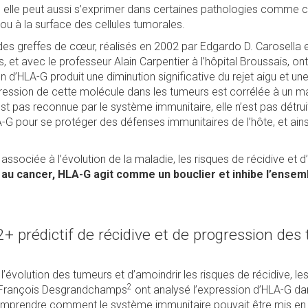
 elle peut aussi s’exprimer dans certaines pathologies comme c
ou à la surface des cellules tumorales.
des greffes de cœur, réalisés en 2002 par Edgardo D. Carosella 
s, et avec le professeur Alain Carpentier à l’hôpital Broussais, o
n d’HLA-G produit une diminution significative du rejet aigu et un
xpression de cette molécule dans les tumeurs est corrélée à un m
est pas reconnue par le système immunitaire, elle n’est pas détrui
A-G pour se protéger des défenses immunitaires de l’hôte, et ain
associée à l’évolution de la maladie, les risques de récidive et 
au cancer, HLA-G agit comme un bouclier et inhibe l’ensemb
+ prédictif de récidive et de progression de
r l’évolution des tumeurs et d’amoindrir les risques de récidive, l
2
François Desgrandchamps
ont analysé l’expression d’HLA-G da
mprendre comment le système immunitaire pouvait être mis en d