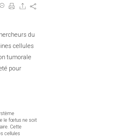
Share
chercheurs du
ines cellules
ion tumorale
)
veté pour
système
e le fœtus ne soit
ire. Cette
s cellules