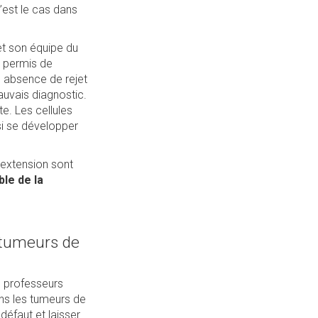
’est le cas dans
et son équipe du
nt permis de
e absence de rejet
auvais diagnostic.
te. Les cellules
si se développer
d’extension sont
le de la
s tumeurs de
es professeurs
ns les tumeurs de
éfaut et laisser