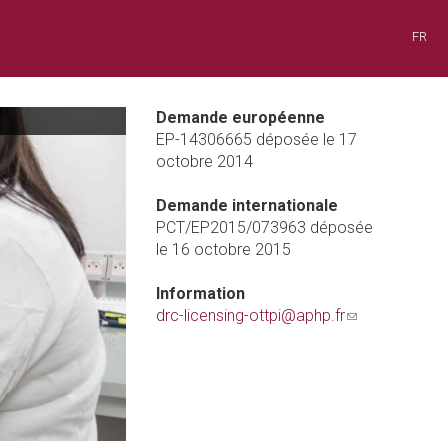
FR
Demande européenne
EP-14306665 déposée le 17
octobre 2014
Demande internationale
PCT/EP2015/073963 déposée
le 16 octobre 2015
Information
drc-licensing-ottpi@aphp.fr
(link
sends
e-
mail)