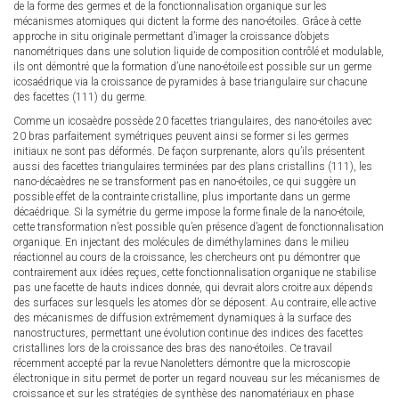
de la forme des germes et de la fonctionnalisation organique sur les
mécanismes atomiques qui dictent la forme des nano-étoiles. Grâce à cette
approche in situ originale permettant d’imager la croissance d’objets
nanométriques dans une solution liquide de composition contrôlé et modulable,
ils ont démontré que la formation d’une nano-étoile est possible sur un germe
icosaédrique via la croissance de pyramides à base triangulaire sur chacune
des facettes (111) du germe.
Comme un icosaèdre possède 20 facettes triangulaires, des nano-étoiles avec
20 bras parfaitement symétriques peuvent ainsi se former si les germes
initiaux ne sont pas déformés. De façon surprenante, alors qu’ils présentent
aussi des facettes triangulaires terminées par des plans cristallins (111), les
nano-décaèdres ne se transforment pas en nano-étoiles, ce qui suggère un
possible effet de la contrainte cristalline, plus importante dans un germe
décaédrique. Si la symétrie du germe impose la forme finale de la nano-étoile,
cette transformation n’est possible qu’en présence d’agent de fonctionnalisation
organique. En injectant des molécules de diméthylamines dans le milieu
réactionnel au cours de la croissance, les chercheurs ont pu démontrer que
contrairement aux idées reçues, cette fonctionnalisation organique ne stabilise
pas une facette de hauts indices donnée, qui devrait alors croitre aux dépends
des surfaces sur lesquels les atomes d’or se déposent. Au contraire, elle active
des mécanismes de diffusion extrêmement dynamiques à la surface des
nanostructures, permettant une évolution continue des indices des facettes
cristallines lors de la croissance des bras des nano-étoiles. Ce travail
récemment accepté par la revue Nanoletters démontre que la microscopie
électronique in situ permet de porter un regard nouveau sur les mécanismes de
croissance et sur les stratégies de synthèse des nanomatériaux en phase