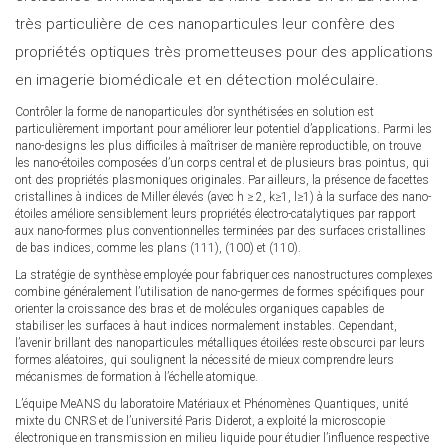
très particulière de ces nanoparticules leur confère des
propriétés optiques très prometteuses pour des applications
en imagerie biomédicale et en détection moléculaire.
Contrôler la forme de nanoparticules d’or synthétisées en solution est
particulièrement important pour améliorer leur potentiel d’applications. Parmi les
nano-designs les plus difficiles à maîtriser de manière reproductible, on trouve
les nano-étoiles composées d’un corps central et de plusieurs bras pointus, qui
ont des propriétés plasmoniques originales. Par ailleurs, la présence de facettes
cristallines à indices de Miller élevés (avec h ≥ 2, k≥1, l≥1) à la surface des nano-
étoiles améliore sensiblement leurs propriétés électro-catalytiques par rapport
aux nano-formes plus conventionnelles terminées par des surfaces cristallines
de bas indices, comme les plans (111), (100) et (110).
La stratégie de synthèse employée pour fabriquer ces nanostructures complexes
combine généralement l’utilisation de nano-germes de formes spécifiques pour
orienter la croissance des bras et de molécules organiques capables de
stabiliser les surfaces à haut indices normalement instables. Cependant,
l’avenir brillant des nanoparticules métalliques étoilées reste obscurci par leurs
formes aléatoires, qui soulignent la nécessité de mieux comprendre leurs
mécanismes de formation à l’échelle atomique.
L’équipe MeANS du laboratoire Matériaux et Phénomènes Quantiques, unité
mixte du CNRS et de l’université Paris Diderot, a exploité la microscopie
électronique en transmission en milieu liquide pour étudier l’influence respective