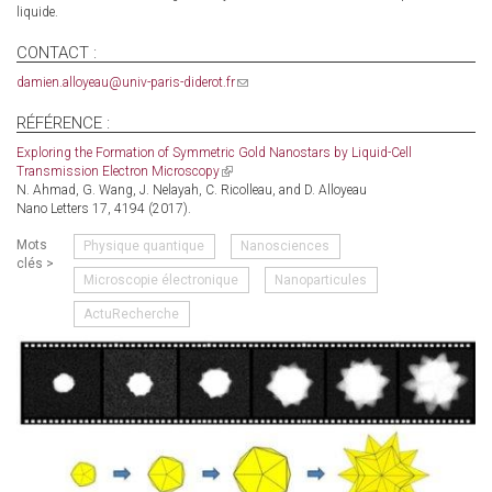
liquide.
CONTACT :
damien.alloyeau@univ-paris-diderot.fr
(link
sends
e-
RÉFÉRENCE :
mail)
Exploring the Formation of Symmetric Gold Nanostars by Liquid-Cell
Transmission Electron Microscopy
(link
N. Ahmad, G. Wang, J. Nelayah, C. Ricolleau, and D. Alloyeau
is
Nano Letters 17, 4194 (2017).
external)
Mots
Physique quantique
Nanosciences
clés >
Microscopie électronique
Nanoparticules
ActuRecherche