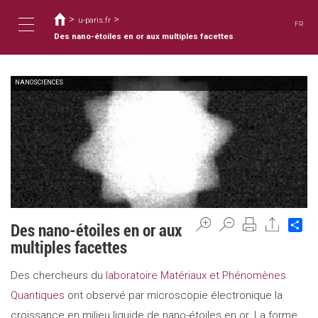
You
Skip
to
>
>
are
u-paris.fr
FR
main
here
Des nano-étoiles en or aux multiples facettes
Toggle
content
NANOSCIENCES
navigation
Sh
Des nano-étoiles en or aux
multiples facettes
Des chercheurs du
laboratoire Matériaux et Phénomènes
Quantiques
ont observé par microscopie électronique la
croissance en milieu liquide de nano-étoiles en or. La forme