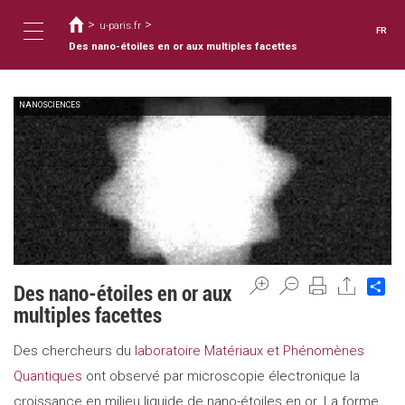
Vous
Aller
au
>
>
êtes
u-paris.fr
FR
contenu
ici
Des nano-étoiles en or aux multiples facettes
Toggle
principal
NANOSCIENCES
navigation
Sh
Des nano-étoiles en or aux
multiples facettes
Des chercheurs du
laboratoire Matériaux et Phénomènes
Quantiques
ont observé par microscopie électronique la
croissance en milieu liquide de nano-étoiles en or. La forme