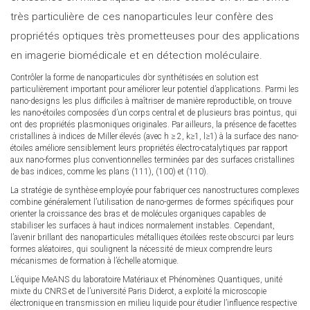
très particulière de ces nanoparticules leur confère des
propriétés optiques très prometteuses pour des applications
en imagerie biomédicale et en détection moléculaire.
Contrôler la forme de nanoparticules d’or synthétisées en solution est
particulièrement important pour améliorer leur potentiel d’applications. Parmi les
nano-designs les plus difficiles à maîtriser de manière reproductible, on trouve
les nano-étoiles composées d’un corps central et de plusieurs bras pointus, qui
ont des propriétés plasmoniques originales. Par ailleurs, la présence de facettes
cristallines à indices de Miller élevés (avec h ≥ 2, k≥1, l≥1) à la surface des nano-
étoiles améliore sensiblement leurs propriétés électro-catalytiques par rapport
aux nano-formes plus conventionnelles terminées par des surfaces cristallines
de bas indices, comme les plans (111), (100) et (110).
La stratégie de synthèse employée pour fabriquer ces nanostructures complexes
combine généralement l’utilisation de nano-germes de formes spécifiques pour
orienter la croissance des bras et de molécules organiques capables de
stabiliser les surfaces à haut indices normalement instables. Cependant,
l’avenir brillant des nanoparticules métalliques étoilées reste obscurci par leurs
formes aléatoires, qui soulignent la nécessité de mieux comprendre leurs
mécanismes de formation à l’échelle atomique.
L’équipe MeANS du laboratoire Matériaux et Phénomènes Quantiques, unité
mixte du CNRS et de l’université Paris Diderot, a exploité la microscopie
électronique en transmission en milieu liquide pour étudier l’influence respective