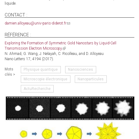
liquide.
CONTACT :
damien.alloyeau@univ-paris-diderot.fr
(link
sends
e-
RÉFÉRENCE :
mail)
Exploring the Formation of Symmetric Gold Nanostars by Liquid-Cell
Transmission Electron Microscopy
(link
N. Ahmad, G. Wang, J. Nelayah, C. Ricolleau, and D. Alloyeau
is
Nano Letters 17, 4194 (2017).
external)
Mots
Physique quantique
Nanosciences
clés >
Microscopie électronique
Nanoparticules
ActuRecherche