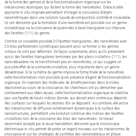
de la forme des germes et de la fonctionnalisation organique sur les
mécanismes atomiques qui dictent la forme des nano-étoiles. Grâce à cette
approche in situ originale permettant d’imager la croissance d’objets
nanométriques dans une solution liquide de composition contrôlé et modulable,
ils ont démontré que la formation d’une nano-étoile est possible sur un germe
icosaédrique via la croissance de pyramides à base triangulaire sur chacune
des facettes (111) du germe.
Comme un icosaèdre possède 20 facettes triangulaires, des nano-étoiles avec
20 bras parfaitement symétriques peuvent ainsi se former si les germes
initiaux ne sont pas déformés. De façon surprenante, alors qu’ils présentent
aussi des facettes triangulaires terminées par des plans cristallins (111), les
nano-décaèdres ne se transforment pas en nano-étoiles, ce qui suggère un
possible effet de la contrainte cristalline, plus importante dans un germe
décaédrique. Si la symétrie du germe impose la forme finale de la nano-étoile,
cette transformation n’est possible qu’en présence d’agent de fonctionnalisation
organique. En injectant des molécules de diméthylamines dans le milieu
réactionnel au cours de la croissance, les chercheurs ont pu démontrer que
contrairement aux idées reçues, cette fonctionnalisation organique ne stabilise
pas une facette de hauts indices donnée, qui devrait alors croitre aux dépends
des surfaces sur lesquels les atomes d’or se déposent. Au contraire, elle active
des mécanismes de diffusion extrêmement dynamiques à la surface des
nanostructures, permettant une évolution continue des indices des facettes
cristallines lors de la croissance des bras des nano-étoiles. Ce travail
récemment accepté par la revue Nanoletters démontre que la microscopie
électronique in situ permet de porter un regard nouveau sur les mécanismes de
croissance et sur les stratégies de synthèse des nanomatériaux en phase