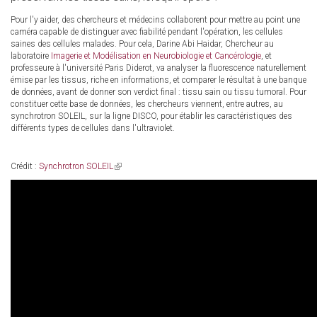
Pour l'y aider, des chercheurs et médecins collaborent pour mettre au point une
caméra capable de distinguer avec fiabilité pendant l'opération, les cellules
saines des cellules malades. Pour cela, Darine Abi Haidar, Chercheur au
laboratoire
Imagerie et Modélisation en Neurobiologie et Cancérologie
, et
professeure à l'université Paris Diderot, va analyser la fluorescence naturellement
émise par les tissus, riche en informations, et comparer le résultat à une banque
de données, avant de donner son verdict final : tissu sain ou tissu tumoral. Pour
constituer cette base de données, les chercheurs viennent, entre autres, au
synchrotron SOLEIL, sur la ligne DISCO, pour établir les caractéristiques des
différents types de cellules dans l'ultraviolet.
Crédit :
Synchrotron SOLEIL
(link
is
external)