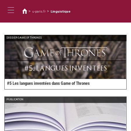
You
Skip
to
are
>
>
u-paris.fr
Linguistique
main
here
Toggle
content
navigation
DOSSIER GAME OF THRONES
#5 Les langues inventées dans Game of Thrones
PUBLICATION