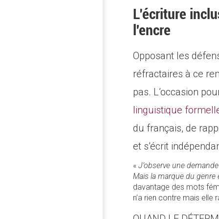
L’écriture inclu
l'encre
Opposant les défens
réfractaires à ce re
pas. L’occasion pour
linguistique formell
du français, de rappe
et s’écrit indépend
«
J’observe une demande lé
Mais la marque du genre e
davantage des mots fémin
n’a rien contre mais elle
QUAND LE DÉTERM