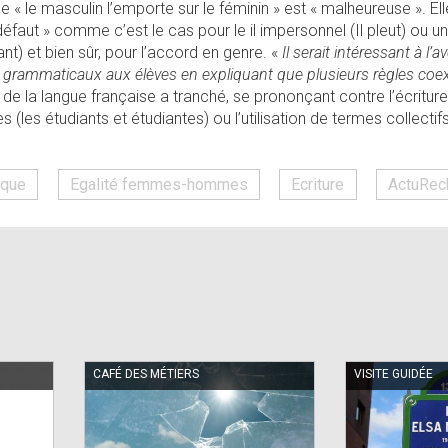
ule « le masculin l’emporte sur le féminin » est « malheureuse ». El
éfaut » comme c’est le cas pour le il impersonnel (Il pleut) ou 
nt) et bien sûr, pour l’accord en genre. «
Il serait intéressant à l’
 grammaticaux aux élèves en expliquant que plusieurs règles coex
ce de la langue française a tranché, se prononçant contre l’écrit
(les étudiants et étudiantes) ou l’utilisation de termes collectif
ique
Egalité femmes-hommes
Ecriture
ActuRec
CAFÉ DES MÉTIERS
VISITE GUIDÉE