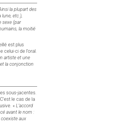
insi la plupart des
lune, etc.),
e sexe (par
humains, la moitié
llé est plus
 celui-ci de l’oral.
un artiste et une
 et la conjonction
ales sous-jacentes.
 C’est le cas de la
lusive. «
L’accord
acé avant le nom :
l coexiste aux