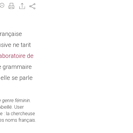
Share
française
sive ne tarit
aboratoire de
de grammaire
 elle se parle
e genre féminin.
Abeillé. User
e : la chercheuse
des noms français.