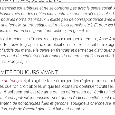
français est arbitraire et ne se confond pas avec le genre social. A
inanimés ou des entités plus abstraites non sexuées (le soleil, la 
e pour les noms d’animaux, il existe peu de correspondance avec l
une femelle, un moustique est male ou femelle, etc.). Et pour les 
naires ont un seul genre (une victime, un génie).
»
point médian (les Français.e.s) pour marquer le féminin, Anne Abei
tte nouvelle graphie ne complexifie inutilement l’écrit et n’éloigne
est l’article qui marque le genre en français et permet de distinguer 
 pertinent de généraliser l’alternance du déterminant (le ou la chef)
t les Français).
»
IMITÉ TOUJOURS VIVANT
e du français
(link
, il s’agit de faire émerger des règles grammatic
es que l’on croit abolies et que les locuteurs continuent d’utiliser.
is
le rétablissement est réclamé par les défenseurs de l’écriture inc
external)
nt et est appliqué inconsciemment quand l’adjectif épithète est pl
lement, de nombreuses filles et garçons, souligne la chercheuse. I
tion, celle de l’accord global qui fait tant débat.
»