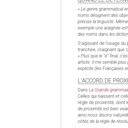
«
Le genre grammatical en 
noms désignent des objets 
précise la linguiste. Mêm
exemple une araignée est 
des noms dans les diction
S’agissant de l’usage du 
tranchée, craignant que ce
«
Plus que le “e” final, c’
artiste. Il me semble plus
explicite (les Françaises e
L’ACCORD DE PROX
Dans
L
a Grande grammair
Celles qui naissent et cell
règle de proximité, dont 
de proximité est bien viva
ainsi nous disons naturel
côtés de la règle de résolu