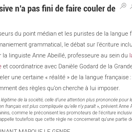
sive n’a pas fini de faire couler de
eurs du point médian et les puristes de la langue 
maniement grammatical, le débat sur l’écriture inclu
 la linguiste Anne Abeillé, professeure au sein du
l
e
et coordinatrice avec Danièle Godard de la Gran
ler une certaine « réalité » de la langue française :
amment des règles qu’on cherche à lui imposer.
gitime de la société, celle d’une attention plus prononcée pour l
n français est plus compliquée qu’elle n’y paraît
», prévient Anne 
ins, comme le préconisent les promoteurs de l’écriture inclusiv
 rappelle toutefois que cette règle ne concernerait qu’une partie 
INANT MARQUE LE GENRE