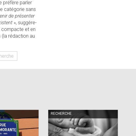
le préfère parler
une catégorie sans
avenir de présenter
istent
», suggère-
ure compacte et en
s (la rédaction au
herche
RECHERCHE
RE